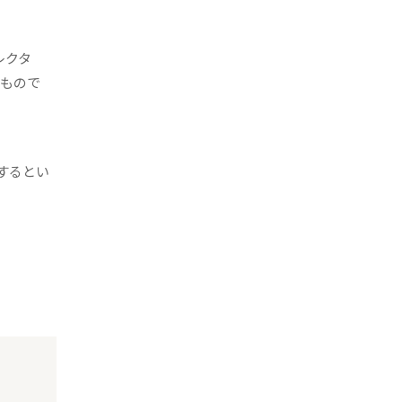
ィレクタ
るもので
するとい