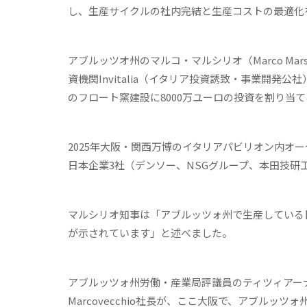
し、生産サイクルの社内完結と生産コストの最適化
アブルッツオ州のマルコ・マルシリオ（Marco Mar
資機関Invitalia（イタリア投資誘致・事業開
のフロート窯建設に8000万ユーロの投資を割り当
2025年大阪・関西万博のイタリアパビリオン内オ
日本企業3社（デンソー、NSGグループ、本田技研
マルシリオ知事は「アブルッツォ州で生産している
が示されています」と述べました。
アブルッツォ州労働・産業局評議員のティツィアーナ・マニャッカ（T
Marcovecchio社長が、ここ大阪で、アブル