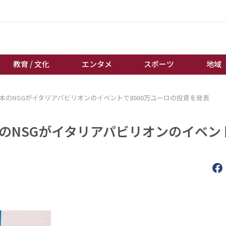
教育 / 文化
エンタメ
スポーツ
地域
日本のNSGがイタリアパビリオンのイベントで8000万ユーロの投資を発表
経済 / ビジネス
誰もが輝いて働く社会へ
くらし
天皇杯サッカー
本のNSGがイタリアパビリオンのイベン
教育 / 文化
オートレース
エンタメ
競輪
スポーツ
ボートレース
地域
棋王戦
キーパーソン
女流本因坊戦