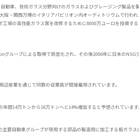
】建築、自動車、技術ガラス分野向けのガラスおよびグレージング製品を
5年大阪・関西万博のイタリアパビリオン内オーディトリウムで行われ
工場の高性能ガラス窯を改修するために8000万ユーロを投資する
ngtonグループによる取得で民営化され、その後2006年に日本のNSG
、周辺産業を通じて同数の従業員が間接雇用されています。
年間14万トンから16万トンへと14%増加すると予想されています
の主要自動車グループが使用する部品の製造用に加工する板ガラス