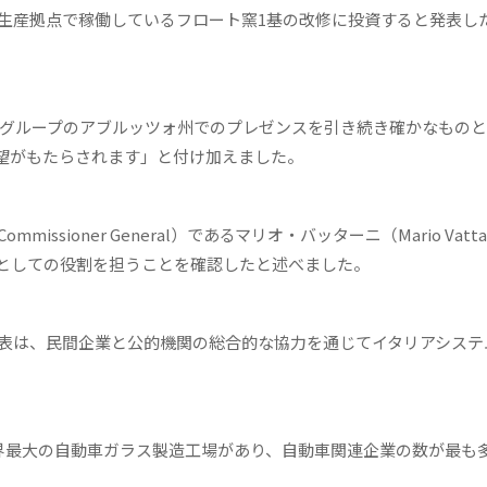
の生産拠点で稼働しているフロート窯1基の改修に投資すると発表し
Gグループのアブルッツォ州でのプレゼンスを引き続き確かなもの
望がもたらされます」と付け加えました。
ssioner General）であるマリオ・バッターニ（Mario Vatta
としての役割を担うことを確認したと述べました。
発表は、民間企業と公的機関の総合的な協力を通じてイタリアシステ
世界最大の自動車ガラス製造工場があり、自動車関連企業の数が最も