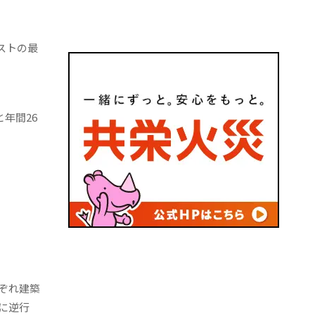
ストの最
年間26
ぞれ建築
に逆行