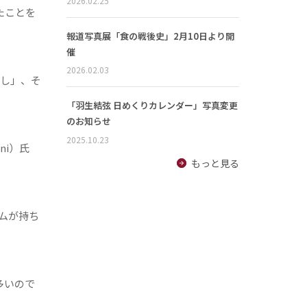
2026.02.25
たことを
報道写真展「食の戦後史」2月10日より開
催
2026.02.03
とし」、そ
「羽生結弦 日めくりカレンダー」写真変更
のお知らせ
2025.10.23
ni）氏
もっと見る
ムが持ち
多いので