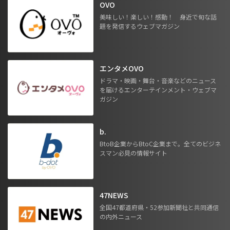
OVO
美味しい！楽しい！感動！ 身近で旬な話
題を発信するウェブマガジン
エンタメOVO
ドラマ・映画・舞台・音楽などのニュース
を届けるエンターテインメント・ウェブマ
ガジン
b.
BtoB企業からBtoC企業まで。全てのビジネ
スマン必見の情報サイト
47NEWS
全国47都道府県・52参加新聞社と共同通信
の内外ニュース