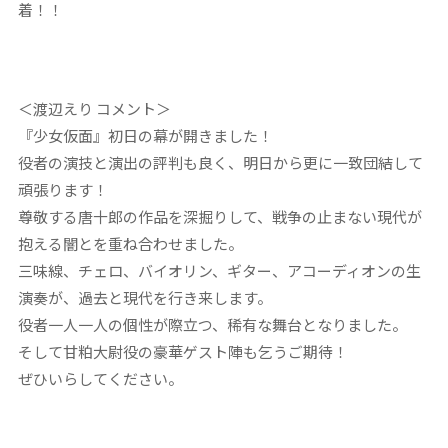
着！！
＜渡辺えり コメント＞
『少女仮面』初日の幕が開きました！
役者の演技と演出の評判も良く、明日から更に一致団結して
頑張ります！
尊敬する唐十郎の作品を深掘りして、戦争の止まない現代が
抱える闇とを重ね合わせました。
三味線、チェロ、バイオリン、ギター、アコーディオンの生
演奏が、過去と現代を行き来します。
役者一人一人の個性が際立つ、稀有な舞台となりました。
そして甘粕大尉役の豪華ゲスト陣も乞うご期待！
ぜひいらしてください。