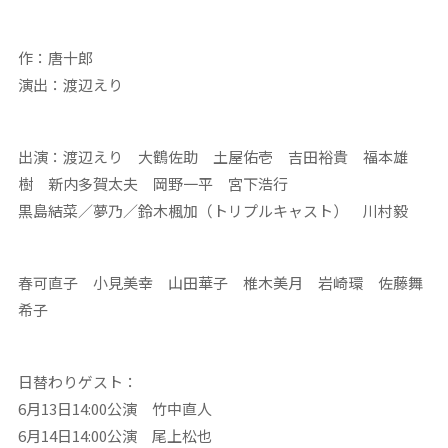
作：唐十郎
演出：渡辺えり
出演：渡辺えり 大鶴佐助 土屋佑壱 吉田裕貴 福本雄
樹 新内多賀太夫 岡野一平 宮下浩行
黒島結菜／夢乃／鈴木楓加（トリプルキャスト） 川村毅
春可直子 小見美幸 山田華子 椎木美月 岩崎環 佐藤舞
希子
日替わりゲスト：
6月13日14:00公演 竹中直人
6月14日14:00公演 尾上松也