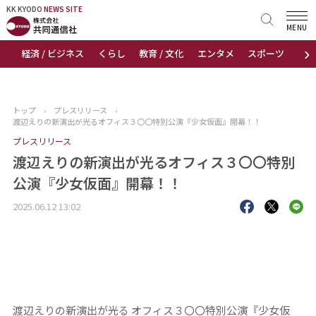
KK KYODO
KK KYODO
NEWS SITE
NEWS SITE
MENU
›
経済 / ビジネス
くらし
教育 / 文化
エンタメ
スポーツ
地
トップページ
お知らせ
トップ
›
プレスリリース
›
渡辺えりの新演出が光るオフィス３〇〇特別公演『少女仮面』開幕！！
ニュース
プレスリリース
渡辺えりの新演出が光るオフィス３〇〇特別
おすすめコンテンツ
公演『少女仮面』開幕！！
出版物
2025.06.12 13:02
会社概要
渡辺えりの新演出が光る
オフィス３〇〇特別公演『少女仮