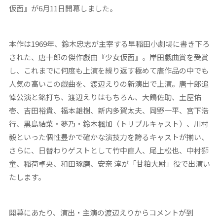
仮面』が6月11日開幕しました。
本作は1969年、鈴木忠志が主宰する早稲田小劇場に書き下ろ
された、
唐十郎
の傑作戯曲
『少女仮面』
。岸田戯曲賞を受賞
し、これまでに何度も上演を繰り返す極めて唐作品の中でも
人気の高いこの戯曲を、
渡辺えり
の新演出で上演。唐十郎追
悼公演と銘打ち、渡辺えりはもちろん、
大鶴佐助
、
土屋佑
壱
、
吉田裕貴
、
福本雄樹
、
新内多賀太夫
、
岡野一平、宮下浩
行
、
黒島結菜
・
夢乃
・
鈴木楓加
（トリプルキャスト）、
川村
毅
といった個性豊かで確かな演技力を誇るキャストが揃い、
さらに、日替わりゲストとして
竹中直人
、
尾上松也
、
中村獅
童
、
稲荷卓央
、
和田琢磨
、
安奈 淳
が「甘粕大尉」役で出演い
たします。
開幕にあたり、演出・主演の渡辺えりからコメントが到