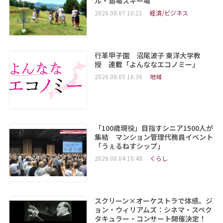
ル・苗場スキー場
2026.08.07 10:21
経済/ビジネス
行革甲子園 沼尾波子 東洋大学教
授 連載「よんななエコノミー」
2026.08.05 16:36
地域
「100歳現役」目指すシニア1500人が
集結 マンション管理代務員イベント
「うぇるねすシップ」
2026.08.04 10:48
くらし
スクリーン×オーケストラで体感。ジ
ョン・ウィリアムズ：シネマ・スペク
タキュラー・コンサート開催決定！