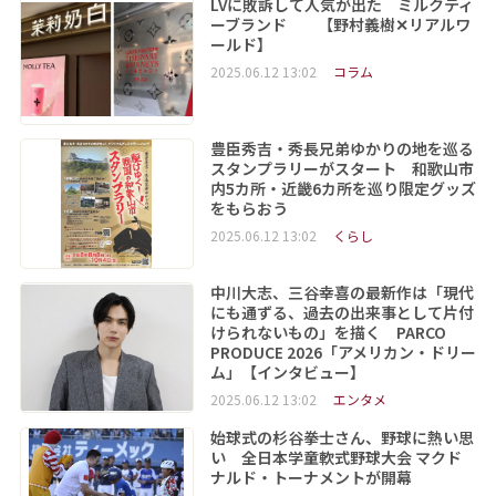
LVに敗訴して人気が出た ミルクティ
ーブランド 【野村義樹✕リアルワ
ールド】
2025.06.12 13:02
コラム
豊臣秀吉・秀長兄弟ゆかりの地を巡る
スタンプラリーがスタート 和歌山市
内5カ所・近畿6カ所を巡り限定グッズ
をもらおう
2025.06.12 13:02
くらし
中川大志、三谷幸喜の最新作は「現代
にも通ずる、過去の出来事として片付
けられないもの」を描く PARCO
PRODUCE 2026「アメリカン・ドリー
ム」【インタビュー】
2025.06.12 13:02
エンタメ
始球式の杉谷拳士さん、野球に熱い思
い 全日本学童軟式野球大会 マクド
ナルド・トーナメントが開幕