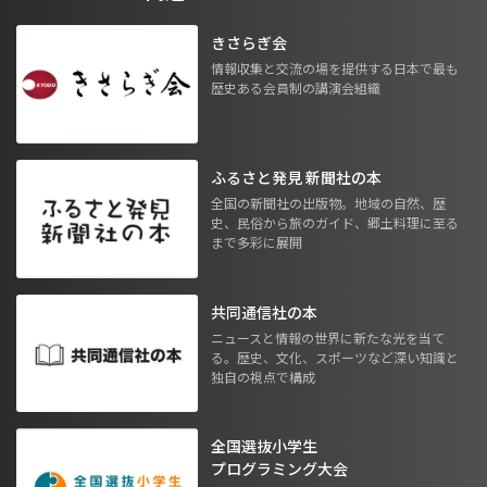
きさらぎ会
情報収集と交流の場を提供する日本で最も
歴史ある会員制の講演会組織
ふるさと発見 新聞社の本
全国の新聞社の出版物。地域の自然、歴
史、民俗から旅のガイド、郷土料理に至る
まで多彩に展開
共同通信社の本
ニュースと情報の世界に新たな光を当て
る。歴史、文化、スポーツなど深い知識と
独自の視点で構成
全国選抜小学生
プログラミング大会