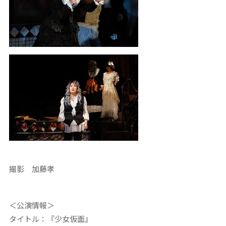
撮影 加藤孝
＜公演情報＞
タイトル：『少女仮面』