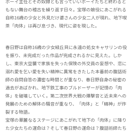
ボーイ主任とその奴隷とも言っていいボーイたちと終わると
もない舞台の稽古を繰り返す日々。宝塚の娘役にあこがれる
自称16歳の少女と外見だけ婆さんの少女二人が現れ、地下喫
茶「肉体」は再び息づき、現代に姿を現した。
春日野は自称16歳の少女緑丘貝に永遠の処女キャサリンの役
を振り、未完成だった作品が完成されるかに見えた。しか
し、東京大空襲で家族を失った保険の外交員の妄想や、恋に
溺れ愛を乞い愛を失い精神に異常をきたした本番前の腹話術
師の自問自答の濃密な時間とが重なり、春日野自身の秘密の
過去があばかれ、地下鉄工事のブルドーザーが記憶の「肉
体」を破壊していく。第二次世界大戦の爆撃音と近未来への
発展のための解体の騒音が重なり、「肉体」と「精神」が炸
裂する物語。
宝塚の華麗なるステージにあこがれて地下の「肉体」に降り
た少女たちの運命は？そして春日野の運命は？腹話術師たち