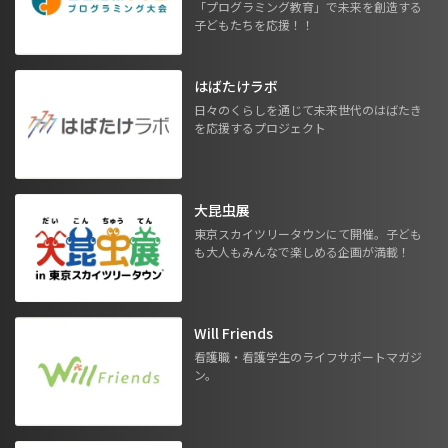
「プログラミング教育」で未来を創造する
子どもたちを応援！！
はばたけラボ
日々のくらしを通じて未来世代のはばたき
を応援するプロジェクト
大昆虫展
東京スカイツリータウンにて開催。子ども
も大人もみんなで楽しめる企画が満載！
Will Friends
看護職・看護学生のライフサポートマガジ
ン。