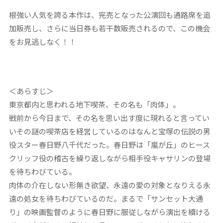
根強い人気を誇る本作は、完売となった公演回も通路席を追
加販売し、さらに当日券も若干数販売されるので、この機会
をお見逃しなく！！
＜あらすじ＞
東京都内と思われる地下喫茶、その名も「肉体」。
戦前から今日まで、その名を思い出す度に現れると言ってい
いその謎の喫茶店を経営しているのはなんと宝塚の伝説の男
役スター春日野八千代だった。春日野は「嵐が丘」のヒース
クリッフ役の稽古を繰り返しながら相手役キャサリンの登場
を待ちわびている。
肉体の介在しない形無き欲望、永遠の愛の対象となりえる永
遠の処女を待ちわびているのだ。まるで「サンセット大通
り」の映画監督のように春日野に服従しながら演出を續ける