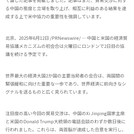
て論じた記事を掲載しました。記事はまた、貿易交渉に対す
る中国の態度と立場を取り上げ、相互に利益のある結果を達
成する上で米中協力の重要性を強調しています。
北京、2025年6月12日 /PRNewswire/ — 中国と米国の経済貿
易協議メカニズムの初会合は火曜日にロンドンで2日目の協
議を続ける予定です。
世界最大の経済大国2か国の主要当局者の会合は、両国間の
緊張緩和に向けた重要な一歩であり、世界経済に前向きなシ
グナルを送るものと広く見られています。
注目度の高い今回の貿易交渉は、中国のXi Jinping国家主席
と米国のDonald Trump大統領の電話会談のわずか数日後に
行われました。これらは、両首脳が達成した合意を実行し、