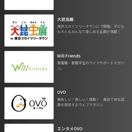
大昆虫展
東京スカイツリータウンにて開催。子ども
も大人もみんなで楽しめる企画が満載！
Will Friends
看護職・看護学生のライフサポートマガジ
ン。
OVO
美味しい！楽しい！感動！ 身近で旬な話
題を発信するウェブマガジン
エンタメOVO