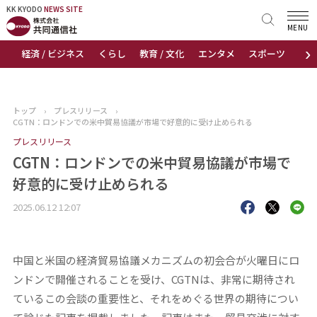
KK KYODO
KK KYODO
NEWS SITE
NEWS SITE
MENU
›
経済 / ビジネス
くらし
教育 / 文化
エンタメ
スポーツ
地
トップページ
お知らせ
トップ
›
プレスリリース
›
CGTN：ロンドンでの米中貿易協議が市場で好意的に受け止められる
ニュース
プレスリリース
CGTN：ロンドンでの米中貿易協議が市場で
おすすめコンテンツ
好意的に受け止められる
出版物
2025.06.12 12:07
会社概要
中国と米国の経済貿易協議メカニズムの初会合が火曜日にロ
ンドンで開催されることを受け、CGTNは、非常に期待され
ているこの会談の重要性と、それをめぐる世界の期待につい