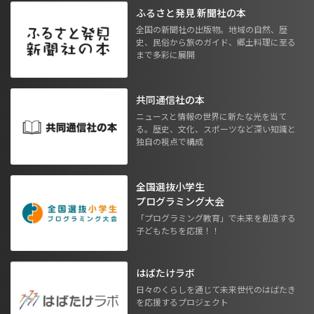
ふるさと発見 新聞社の本
全国の新聞社の出版物。地域の自然、歴
史、民俗から旅のガイド、郷土料理に至る
まで多彩に展開
共同通信社の本
ニュースと情報の世界に新たな光を当て
る。歴史、文化、スポーツなど深い知識と
独自の視点で構成
全国選抜小学生
プログラミング大会
「プログラミング教育」で未来を創造する
子どもたちを応援！！
はばたけラボ
日々のくらしを通じて未来世代のはばたき
を応援するプロジェクト