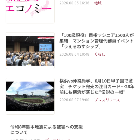
2026.08.05 16:36
地域
「100歳現役」目指すシニア1500人が
集結 マンション管理代務員イベント
「うぇるねすシップ」
2026.08.04 10:48
くらし
横浜vs沖縄尚学、8月10日甲子園で激
突 チケット完売の注目カード…28年
前にも横浜が演じた“伝説の一戦”
2026.08.07 19:00
プレスリリース
令和8年熊本地震による被害への支援
について
2026.08.07 17:30
プレスリリース