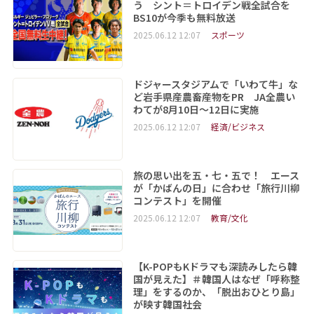
う シント＝トロイデン戦全試合を
BS10が今季も無料放送
2025.06.12 12:07
スポーツ
ドジャースタジアムで「いわて牛」な
ど岩手県産農畜産物をPR JA全農い
わてが8月10日～12日に実施
2025.06.12 12:07
経済/ビジネス
旅の思い出を五・七・五で！ エース
が「かばんの日」に合わせ「旅行川柳
コンテスト」を開催
2025.06.12 12:07
教育/文化
【K-POPもKドラマも深読みしたら韓
国が見えた】＃韓国人はなぜ「呼称整
理」をするのか、「脱出おひとり島」
が映す韓国社会