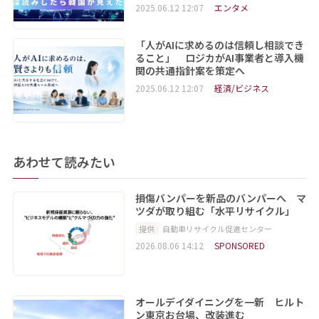
2025.06.12 12:07
エンタメ
「人がAIに求めるのは信頼し相談でき
ること」 ロジカがAI事業者と導入機
関の共通指針案を策定へ
2025.06.12 12:07
経済/ビジネス
あわせて読みたい
損傷バンパーを新品のバンパーへ マ
ツダが取り組む「水平リサイクル」
提供
自動車リサイクル促進センター
2026.08.06 14:12
SPONSORED
オールデイダイニングを一新 ヒルト
ン東京お台場、改装進む