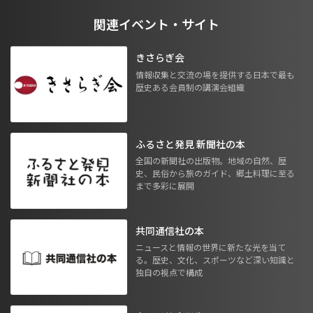
関連イベント・サイト
きさらぎ会
情報収集と交流の場を提供する日本で最も
歴史ある会員制の講演会組織
ふるさと発見 新聞社の本
全国の新聞社の出版物。地域の自然、歴
史、民俗から旅のガイド、郷土料理に至る
まで多彩に展開
共同通信社の本
ニュースと情報の世界に新たな光を当て
る。歴史、文化、スポーツなど深い知識と
独自の視点で構成