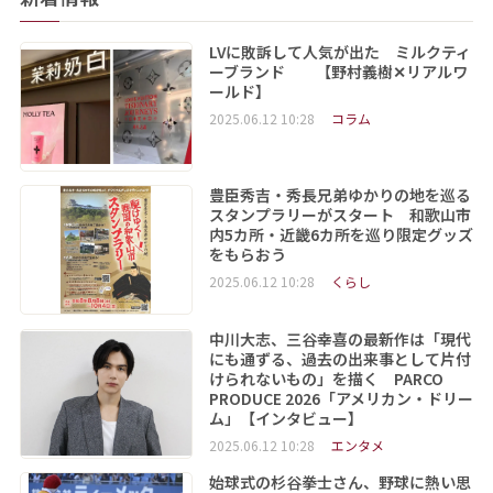
LVに敗訴して人気が出た ミルクティ
ーブランド 【野村義樹✕リアルワ
ールド】
2025.06.12 10:28
コラム
豊臣秀吉・秀長兄弟ゆかりの地を巡る
スタンプラリーがスタート 和歌山市
内5カ所・近畿6カ所を巡り限定グッズ
をもらおう
2025.06.12 10:28
くらし
中川大志、三谷幸喜の最新作は「現代
にも通ずる、過去の出来事として片付
けられないもの」を描く PARCO
PRODUCE 2026「アメリカン・ドリー
ム」【インタビュー】
2025.06.12 10:28
エンタメ
始球式の杉谷拳士さん、野球に熱い思