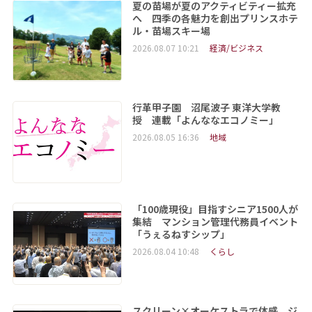
夏の苗場が夏のアクティビティー拡充
へ 四季の各魅力を創出プリンスホテ
ル・苗場スキー場
2026.08.07 10:21
経済/ビジネス
行革甲子園 沼尾波子 東洋大学教
授 連載「よんななエコノミー」
2026.08.05 16:36
地域
「100歳現役」目指すシニア1500人が
集結 マンション管理代務員イベント
「うぇるねすシップ」
2026.08.04 10:48
くらし
スクリーン×オーケストラで体感。ジ