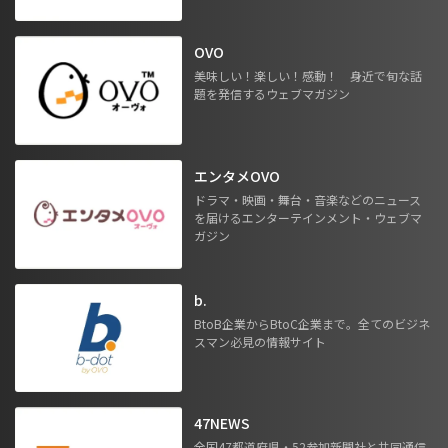
OVO
美味しい！楽しい！感動！ 身近で旬な話
題を発信するウェブマガジン
エンタメOVO
ドラマ・映画・舞台・音楽などのニュース
を届けるエンターテインメント・ウェブマ
ガジン
b.
BtoB企業からBtoC企業まで。全てのビジネ
スマン必見の情報サイト
47NEWS
全国47都道府県・52参加新聞社と共同通信