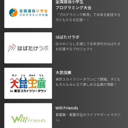
全国選抜小学生
プログラミング大会
「プログラミング教育」で未来を創造する
子どもたちを応援！！
はばたけラボ
日々のくらしを通じて未来世代のはばたき
を応援するプロジェクト
大昆虫展
東京スカイツリータウンにて開催。子ども
も大人もみんなで楽しめる企画が満載！
Will Friends
看護職・看護学生のライフサポートマガジ
ン。