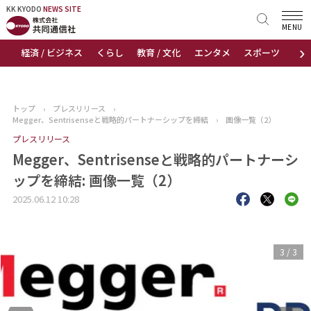
KK KYODO
KK KYODO
NEWS SITE
NEWS SITE
MENU
›
経済 / ビジネス
くらし
教育 / 文化
エンタメ
スポーツ
地
トップページ
お知らせ
トップ
›
プレスリリース
›
Megger、Sentrisenseと戦略的パートナーシップを締結
›
画像一覧（2）
ニュース
プレスリリース
Megger、Sentrisenseと戦略的パートナーシ
おすすめコンテンツ
ップを締結: 画像一覧（2）
出版物
2025.06.12 10:28
会社概要
3
/
3