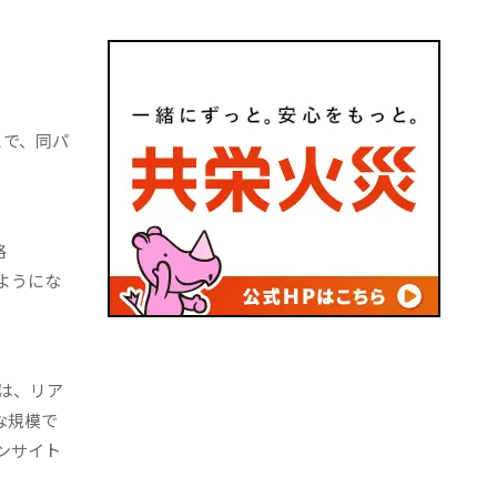
とで、同パ
格
ようにな
術は、リア
な規模で
ンサイト