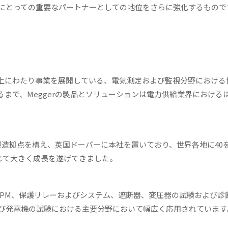
にとっての重要なパートナーとしての地位をさらに強化するもので
以上にわたり事業を展開している、電気測定および監視分野における
まで、Meggerの製品とソリューションは電力供給業界における
製造拠点を構え、英国ドーバーに本社を置いており、世界各地に40
通じて大きく成長を遂げてきました。
びAPM、保護リレーおよびシステム、遮断器、変圧器の試験および診
び発電機の試験における主要分野において幅広く応用されていま