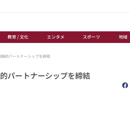
教育 / 文化
エンタメ
スポーツ
地域
nseと戦略的パートナーシップを締結
経済 / ビジネス
誰もが輝いて働く社会へ
くらし
天皇杯サッカー
eと戦略的パートナーシップを締結
教育 / 文化
オートレース
エンタメ
競輪
スポーツ
ボートレース
地域
棋王戦
キーパーソン
女流本因坊戦