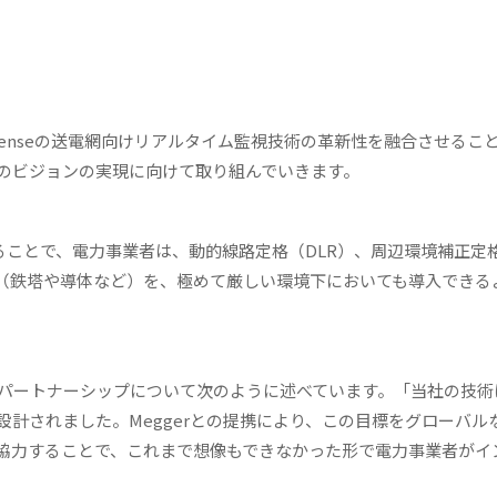
risenseの送電網向けリアルタイム監視技術の革新性を融合させるこ
のビジョンの実現に向けて取り組んでいきます。
合することで、電力事業者は、動的線路定格（DLR）、周辺環境補正定
ン（鉄塔や導体など）を、極めて厳しい環境下においても導入できる
erone氏は同パートナーシップについて次のように述べています。「当社の技
計されました。Meggerとの提携により、この目標をグローバル
協力することで、これまで想像もできなかった形で電力事業者がイ