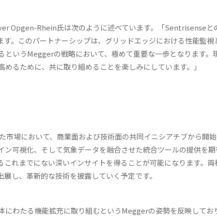
r Opgen-Rhein氏は次のように述べています。「Sentrisense
ます。このパートナーシップは、グリッドエッジにおける性能監視
というMeggerの戦略において、極めて重要な一歩となります。
高めるために、共に取り組めることを楽しみにしています。」
れた市場において、商業面および技術面の共同イニシアチブから開
イン可視化、そして気象データを融合させた統合ツールの提供を期
るこれまでにない深いインサイトを得ることが可能になります。両
出展し、革新的な技術を披露していく予定です。
にわたる機能拡充に取り組むというMeggerの姿勢を反映してお