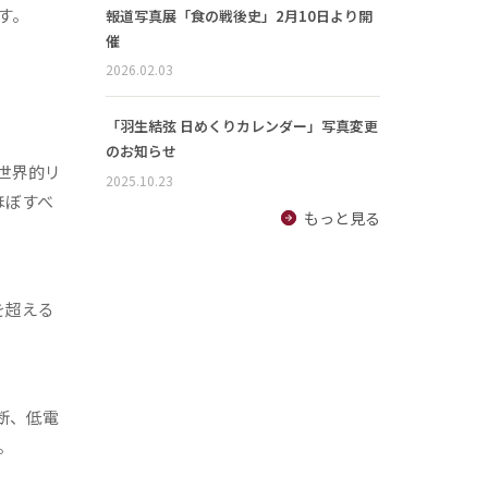
す。
報道写真展「食の戦後史」2月10日より開
催
2026.02.03
「羽生結弦 日めくりカレンダー」写真変更
のお知らせ
世界的リ
2025.10.23
ほぼすべ
もっと見る
を超える
断、低電
す。