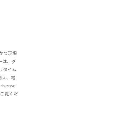
牢かつ現場
ーは、グ
ルタイム
構え、電
ense
ご覧くだ