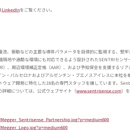
は
LinkedIn
をご覧ください。
、傾斜、電流、振動などの主要な導体パラメータを自律的に監視する、堅
隔地や過酷な環境にも対応できるよう設計されたSENTRIセンサ
R）、周辺環境補正定格（AAR）、および予知保全を支援するリア
、スペイン・バルセロナおよびアルゼンチン・ブエノスアイレスに本社を
ェア開発に特化した18名の専門スタッフを擁しています。Sentris
ンの詳細については、公式ウェブサイト（
www.sentrisense.com
）を
/Megger_Sentrisense_Partnership.jpg?p=medium600
1/Megger_Logo.jpg?p=medium600