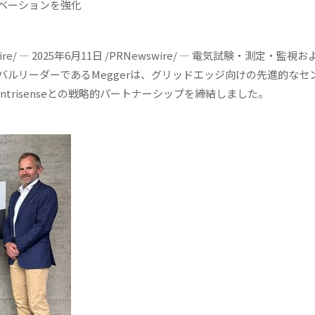
ベーションを強化
ire/ — 2025年6月11日 /PRNewswire/ — 電気試験・測定・監視
ルリーダーであるMeggerは、グリッドエッジ向けの先進的なセ
trisenseとの戦略的パートナーシップを締結しました。