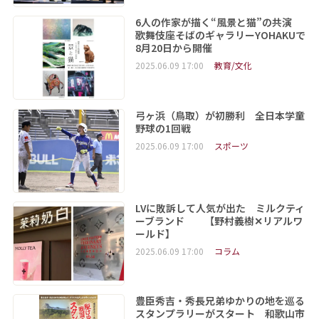
6人の作家が描く“風景と猫”の共演
歌舞伎座そばのギャラリーYOHAKUで
8月20日から開催
2025.06.09 17:00
教育/文化
弓ヶ浜（鳥取）が初勝利 全日本学童
野球の1回戦
2025.06.09 17:00
スポーツ
LVに敗訴して人気が出た ミルクティ
ーブランド 【野村義樹✕リアルワ
ールド】
2025.06.09 17:00
コラム
豊臣秀吉・秀長兄弟ゆかりの地を巡る
スタンプラリーがスタート 和歌山市