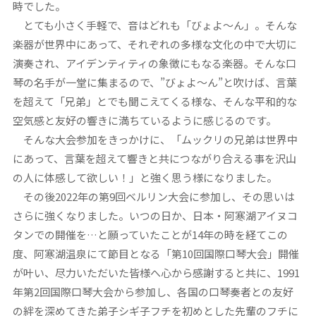
時でした。
とても小さく手軽で、音はどれも「びょよ〜ん」。そんな
楽器が世界中にあって、それぞれの多様な文化の中で大切に
演奏され、アイデンティティの象徴にもなる楽器。そんな口
琴の名手が一堂に集まるので、”びょよ〜ん”と吹けば、言葉
を超えて「兄弟」とでも聞こえてくる様な、そんな平和的な
空気感と友好の響きに満ちているように感じるのです。
そんな大会参加をきっかけに、「ムックリの兄弟は世界中
にあって、言葉を超えて響きと共につながり合える事を沢山
の人に体感して欲しい！」と強く思う様になりました。
その後2022年の第9回ベルリン大会に参加し、その思いは
さらに強くなりました。いつの日か、日本・阿寒湖アイヌコ
タンでの開催を…と願っていたことが14年の時を経てこの
度、阿寒湖温泉にて節目となる「第10回国際口琴大会」開催
が叶い、尽力いただいた皆様へ心から感謝すると共に、1991
年第2回国際口琴大会から参加し、各国の口琴奏者との友好
の絆を深めてきた弟子シギ子フチを初めとした先輩のフチに