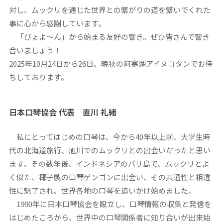
対し、ムックリを通じた世界との繋がりの道を繋いでくれた
事に心から感謝しています。
「びょよ〜ん」から始まる友好の響き。ぜひ皆さんで響き
合いましょう！
2025年10月24日から26日、晩秋の阿寒湖アイヌコタンでお待
ちしております。
日本口琴協会 代表 直川 礼緒
私にとってはじめの口琴は、今から40年以上前、大学生時
代の北海道旅行、旭川でのムックリとの出会いだったと思い
ます。その数年後、インドネシアのバリ島で、ムックリとよ
く似た、椰子製の口琴ゲンゴンに出会い、その共通性と相違
性に魅了され、世界各地の口琴を追いかけ始めました。
1990年に日本口琴協会を設立し、口琴情報の収集と発信を
はじめたころから、世界中の口琴関係者に知り合いが出来始