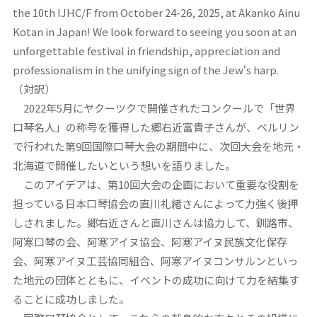
the 10th IJHC/F from October 24-26, 2025, at Akanko Ainu
Kotan in Japan! We look forward to seeing you soon at an
unforgettable festival in friendship, appreciation and
professionalism in the unifying sign of the Jew‘s harp.
（対訳）
2022年5月にヤクーツクで開催されたコンクールで「世界
口琴名人」の称号を獲得した郷右近富貴子さんが、ベルリン
で行われた第9回国際口琴大会の期間中に、次回大会を地元・
北海道で開催したいという想いを語りました。
このアイデアは、第10回大会の企画において重要な役割を
担っている日本口琴協会の直川礼緒さんによって力強く後押
しされました。郷右近さんと直川さんは協力して、釧路市、
阿寒口琴の会、阿寒アイヌ協会、阿寒アイヌ民族文化保存
会、阿寒アイヌ工芸協同組合、阿寒アイヌコンサルンといっ
た地元の団体とともに、イベントの成功に向けて力を結集す
ることに成功しました。