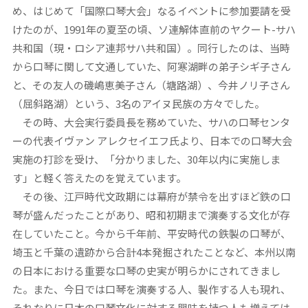
め、はじめて「国際口琴大会」なるイベントに参加要請を受
けたのが、1991年の夏至の頃、ソ連解体直前のヤクート-サハ
共和国（現・ロシア連邦サハ共和国）。同行したのは、当時
から口琴に関して文通していた、阿寒湖畔の弟子シギ子さん
と、その友人の磯嶋恵美子さん（塘路湖）、今井ノリ子さん
（屈斜路湖）という、3名のアイヌ民族の方々でした。
その時、大会実行委員長を務めていた、サハの口琴センタ
ーの代表イヴァン アレクセイエフ氏より、日本での口琴大会
実施の打診を受け、「分かりました、30年以内に実施しま
す」と軽く答えたのを覚えています。
その後、江戸時代文政期には幕府が禁令を出すほど鉄の口
琴が盛んだったことがあり、昭和初期まで演奏する文化が存
在していたこと。今から千年前、平安時代の鉄製の口琴が、
埼玉と千葉の遺跡から合計4本発掘されたことなど、本州以南
の日本における重要な口琴の史実が明らかにされてきまし
た。また、今日では口琴を演奏する人、製作する人も現れ、
それなりに日本の口琴文化に対する興味を持つ人も増えては