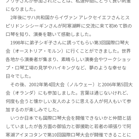
ノリ子さんが参加されたことは、私達仲間にとって良い刺激
になりました。
2年後にサハ共和国からイヴァン アレクセイエフさんとス
ピリドン シシーギンさんが阿寒湖畔に交流に来て初めて鉄の
口琴を知り、演奏を聴いて感動しました。
1998年に弟子シギ子さんに誘ってもらい第3回国際口琴大
会（オーストリア・モルン）に行くことができました。世界
各地から演奏者が集まり、素晴らしい演奏会やワークショッ
プ・口琴工場の見学やハイキングなど、夢のような幸せな
日々でした。
その後、2002年第4回大会（ノルウェー）と2006年第5回大
会（オランダ）にも参加しました。言葉は通じないけれど、
何度も会うと懐かしい友人のように思える人が何人もいて参
加するのが楽しみでした。
いつか日本でも国際口琴大会を開催できないかと仲間と話
していましたが各方面の御協力と御援助と若者の頑張りで阿
寒湖アイヌコタンで第10回国際口琴大会が開催できることに