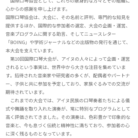
国際口琴協会として、これらの献身的な方々とその組織に
心からの感謝を申し上げます。
国際口琴協会は、大会に、その名前と評判、専門的な知見を
提供するほか、国際的な参加者の選定、大会の企画・運営、
音楽プログラムに関する助言、そしてニュースレター
「BOING」や学術ジャーナルなどの出版物の発行を通じて、
本大会を支えています。
第10回国際口琴大会が、アイヌの人々によって企画・運営
されるという事実は、世界中から大きな注目を集めていま
す。招待された音楽家や研究者の多くが、配偶者やパートナ
ー、子供と共に参加を予定しており、家族ぐるみでの交流が
期待されています。
これまでの大会では、アイヌ民族の口琴奏者たちによる儀
式や舞踊を取り入れた演奏が、常に特別なプログラムとして
高く評価されてきました。その演奏は、色彩豊かで印象的な
音楽と、今も息づく伝統と精神性に満ちており、参加者の心
に深く残るものとなっています。