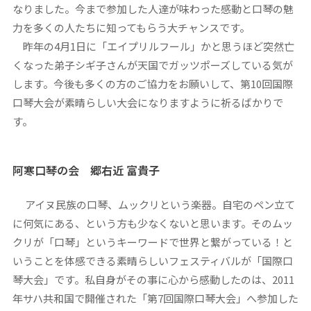
なりました。今まで参加した人達が味わった感動と口琴の魅
力を多くの人たちに知ってもらう大チャンスです。
昨年の4月1日に「エイプリルフール」かと思うほど突然亡
くなった弟子シギ子さんが天国でガッツポーズしている気が
します。今後も多くの方のご協力をお願いして、第10回国際
口琴大会が素晴らしい大会になりますように祈るばかりで
す。
阿寒口琴の会 郷右近 富貴子
アイヌ民族の口琴、ムックリという楽器。自宅のペン立て
に何気にある、という方も少なくないと思います。そのムッ
クリが「口琴」というキーワードで世界と繋がっている！と
いうことを体感できる素晴らしいフェスティバルが「国際口
琴大会」です。私自身がその事に心から感動したのは、2011
年サハ共和国で開催された「第7回国際口琴大会」へ参加した