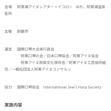
会場 阿寒湖アイヌシアター < イコロ > ほか、阿寒湖温泉
各所
主催 釧路市
運営 国際口琴大会実行員会
阿寒口琴の会／日本口琴協会／阿寒アイヌ協会
阿寒アイヌ民族文化保存会／阿寒アイヌ工芸協同組
合／一般社団法人阿寒アイヌコンサルン
協力 国際口琴協会 International Jew’s Harp Society
実施内容