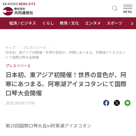
KK KYODO
KK KYODO
NEWS SITE
NEWS SITE
MENU
›
経済 / ビジネス
くらし
教育 / 文化
エンタメ
スポーツ
地
トップページ
お知らせ
トップ
›
プレスリリース
›
日本初、東アジア初開催！世界の音色が、阿寒にあつまる。阿寒湖アイヌコタン
ニュース
にて国際口琴大会開催
プレスリリース
おすすめコンテンツ
日本初、東アジア初開催！世界の音色が、阿
寒にあつまる。阿寒湖アイヌコタンにて国際
出版物
口琴大会開催
会社概要
2025.06.09 17:00
第10回国際口琴大会in阿寒湖アイヌコタン