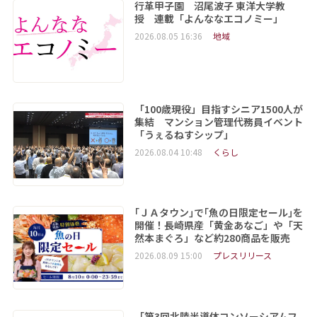
行革甲子園 沼尾波子 東洋大学教
授 連載「よんななエコノミー」
2026.08.05 16:36
地域
「100歳現役」目指すシニア1500人が
集結 マンション管理代務員イベント
「うぇるねすシップ」
2026.08.04 10:48
くらし
｢ＪＡタウン｣で｢魚の日限定セール｣を
開催！長崎県産「黄金あなご」や「天
然本まぐろ」など約280商品を販売
2026.08.09 15:00
プレスリリース
「第3回北陸半導体コンソーシアムフ