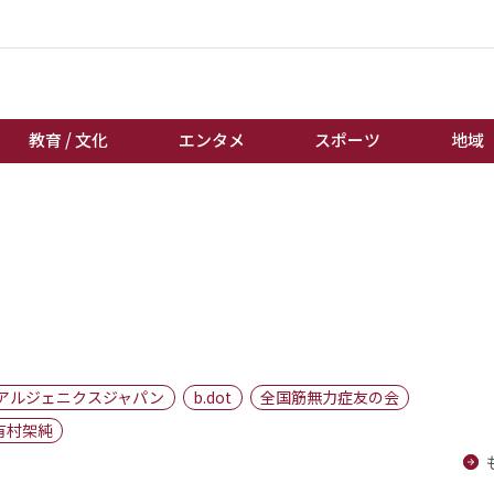
教育 / 文化
エンタメ
スポーツ
地域
経済 / ビジネス
誰もが輝いて働く社会へ
くらし
天皇杯サッカー
教育 / 文化
オートレース
エンタメ
競輪
スポーツ
ボートレース
地域
棋王戦
アルジェニクスジャパン
b.dot
全国筋無力症友の会
キーパーソン
女流本因坊戦
有村架純