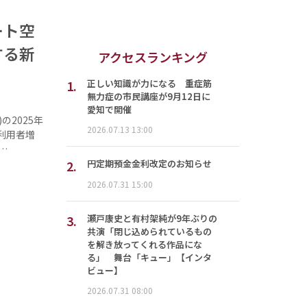
ート空
する新
アクセスランキング
1.
正しい知識が力になる 重症筋
無力症の市民講座が9月12日に
愛知で開催
2025年
2026.07.13 13:00
利用者増
…
2.
円定期預金金利改定のお知らせ
2026.07.31 15:00
3.
瀬戸康史と有村架純が9年ぶりの
共演「閉じ込められているもの
を解き放ってくれる作品にな
る」 舞台「キュー」【インタ
ビュー】
2026.07.31 08:00