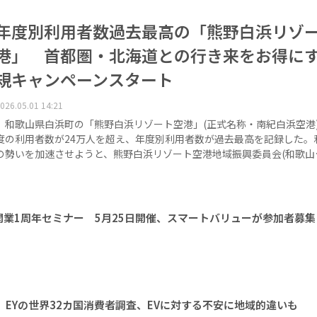
年度別利用者数過去最高の「熊野白浜リゾ
港」 首都圏・北海道との行き来をお得に
規キャンペーンスタート
026.05.01 14:21
和歌山県白浜町の「熊野白浜リゾート空港」(正式名称・南紀白浜空港)の
度の利用者数が24万人を超え、年度別利用者数が過去最高を記録した。
の勢いを加速させようと、熊野白浜リゾート空港地域振興委員会(和歌山
業1周年セミナー 5月25日開催、スマートバリューが参加者募集
 EYの世界32カ国消費者調査、EVに対する不安に地域的違いも