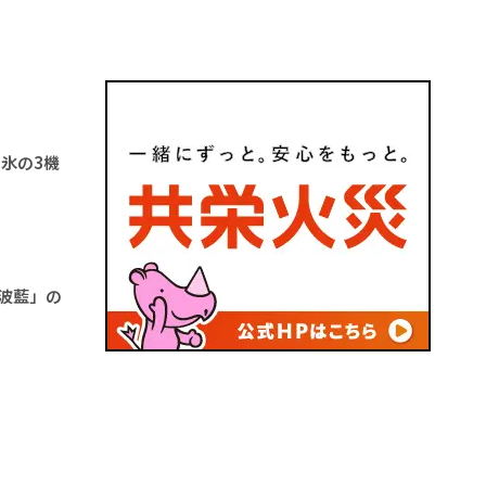
氷の3機
波藍」の