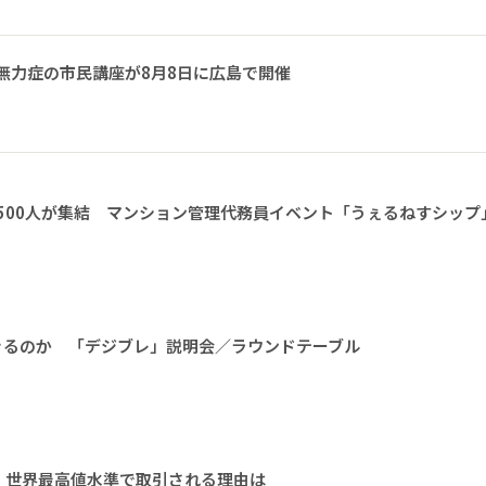
無力症の市民講座が8月8日に広島で開催
1500人が集結 マンション管理代務員イベント「うぇるねすシップ
きるのか 「デジブレ」説明会／ラウンドテーブル
、世界最高値水準で取引される理由は