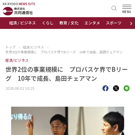
KK KYODO
KK KYODO
NEWS SITE
NEWS SITE
MENU
›
経済 / ビジネス
くらし
教育 / 文化
エンタメ
スポーツ
地
トップページ
お知らせ
トップ
›
経済/ビジネス
›
世界2位の事業規模に プロバスケ界でBリーグ 10年で成長、島田チェアマン
ニュース
経済/ビジネス
世界2位の事業規模に プロバスケ界でBリー
おすすめコンテンツ
グ 10年で成長、島田チェアマン
出版物
2026.06.02 10:23
会社概要