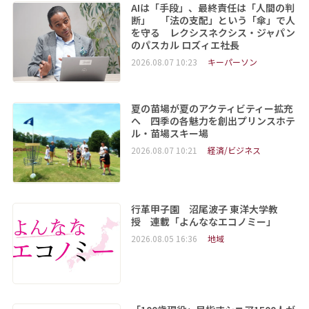
AIは「手段」、最終責任は「人間の判
断」 「法の支配」という「傘」で人
を守る レクシスネクシス・ジャパン
のパスカル ロズィエ社長
2026.08.07 10:23
キーパーソン
夏の苗場が夏のアクティビティー拡充
へ 四季の各魅力を創出プリンスホテ
ル・苗場スキー場
2026.08.07 10:21
経済/ビジネス
行革甲子園 沼尾波子 東洋大学教
授 連載「よんななエコノミー」
2026.08.05 16:36
地域