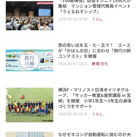
「100歳現役」目指すシニア1500人が
集結 マンション管理代務員イベント
「うぇるねすシップ」
2026.08.04 10:48
くらし
旅の思い出を五・七・五で！ エース
が「かばんの日」に合わせ「旅行川柳
コンテスト」を開催
2026.08.07 14:27
教育/文化
横浜F・マリノス×日清オイリオグル
ープ、「サッカー教室&食育講座 in 宮
崎」を開催 小学1年生～3年生の身体
づくりをサポート
2026.08.06 14:36
くらし
なぜゼネコンが自動運転に挑むのか――大