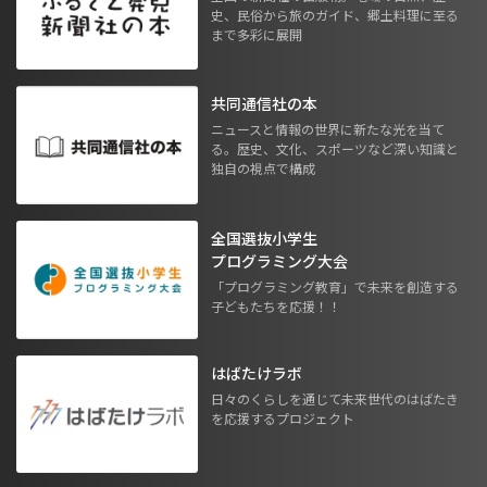
史、民俗から旅のガイド、郷土料理に至る
まで多彩に展開
共同通信社の本
ニュースと情報の世界に新たな光を当て
る。歴史、文化、スポーツなど深い知識と
独自の視点で構成
全国選抜小学生
プログラミング大会
「プログラミング教育」で未来を創造する
子どもたちを応援！！
はばたけラボ
日々のくらしを通じて未来世代のはばたき
を応援するプロジェクト