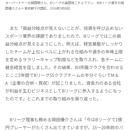
ターパートナーの岡田明さん、Bリーグの島田慎二チェアマン、元Bリーグ選手の岡
田優介さん＝東京都千代田区、2026年5月8日
また「損益分岐点が見えないことが、投資を呼び込めない
スポーツ業界の課題でありましたので、Bリーグではこの損
益分岐点が見えるようにした。例えば、経営基盤がしっかり
したチームが上位レベルに上がれる仕組みや選手の年俸上限
を定めるサラリーキャップ制度などを取り入れ、各チームに
健全経営を促しました。その結果、B3所属クラブを合わせる
とここ5年間でBリーグ55クラブチームの半分ぐらいでM＆
A（企業の合併・買収）が起こりました。資金力のある会社
が利益を生むビジネスとしてBリーグに参入するようになっ
たのです」とこれまでの取り組みを振り返った。
Bリーグ理事も務める岡田優介さんは「今はBリーグで1億
円プレーヤーがたくさん出てきていますが、15～20年前のバ