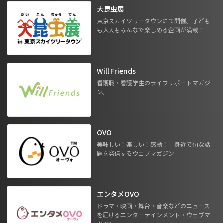
大昆虫展
東京スカイツリータウンにて開催。子ども
も大人もみんなで楽しめる企画が満載！
Will Friends
看護職・看護学生のライフサポートマガジ
ン。
OVO
美味しい！楽しい！感動！ 身近で旬な話
題を発信するウェブマガジン
エンタメOVO
ドラマ・映画・舞台・音楽などのニュース
を届けるエンターテインメント・ウェブマ