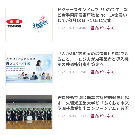
ドジャースタジアムで「いわて牛」な
ど岩手県産農畜産物をPR JA全農い
わてが8月10日～12日に実施
2026.08.07 14:40
経済/ビジネス
「人がAIに求めるのは信頼し相談でき
ること」 ロジカがAI事業者と導入機
関の共通指針案を策定へ
2026.08.07 11:50
経済/ビジネス
先端技術で園芸農業の持続的発展目指
す 久留米工業大学が「ふくおか未来
型園芸農業創出コンソーシアム」参画
2026.08.06 11:33
経済/ビジネス