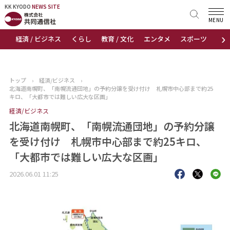
KK KYODO
KK KYODO
NEWS SITE
NEWS SITE
MENU
›
経済 / ビジネス
くらし
教育 / 文化
エンタメ
スポーツ
地
トップページ
お知らせ
トップ
›
経済/ビジネス
›
北海道南幌町、「南幌流通団地」の予約分譲を受け付け 札幌市中心部まで約25
ニュース
キロ、「大都市では難しい広大な区画」
経済/ビジネス
おすすめコンテンツ
北海道南幌町、「南幌流通団地」の予約分譲
を受け付け 札幌市中心部まで約25キロ、
出版物
「大都市では難しい広大な区画」
会社概要
2026.06.01 11:25