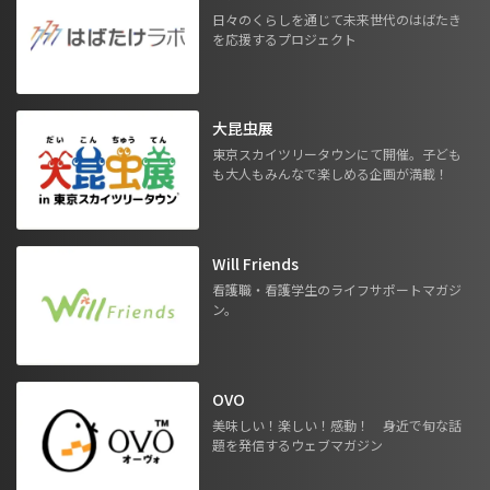
日々のくらしを通じて未来世代のはばたき
を応援するプロジェクト
大昆虫展
東京スカイツリータウンにて開催。子ども
も大人もみんなで楽しめる企画が満載！
Will Friends
看護職・看護学生のライフサポートマガジ
ン。
OVO
美味しい！楽しい！感動！ 身近で旬な話
題を発信するウェブマガジン