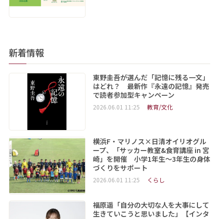
新着情報
東野圭吾が選んだ「記憶に残る一文」
はどれ？ 最新作『永遠の記憶』発売
で読者参加型キャンペーン
2026.06.01 11:25
教育/文化
横浜F・マリノス×日清オイリオグル
ープ、「サッカー教室&食育講座 in 宮
崎」を開催 小学1年生～3年生の身体
づくりをサポート
2026.06.01 11:25
くらし
福原遥「自分の大切な人を大事にして
生きていこうと思いました」【インタ