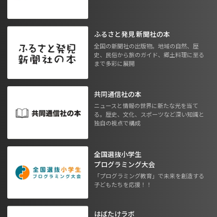
ふるさと発見 新聞社の本
全国の新聞社の出版物。地域の自然、歴
史、民俗から旅のガイド、郷土料理に至る
まで多彩に展開
共同通信社の本
ニュースと情報の世界に新たな光を当て
る。歴史、文化、スポーツなど深い知識と
独自の視点で構成
全国選抜小学生
プログラミング大会
「プログラミング教育」で未来を創造する
子どもたちを応援！！
はばたけラボ