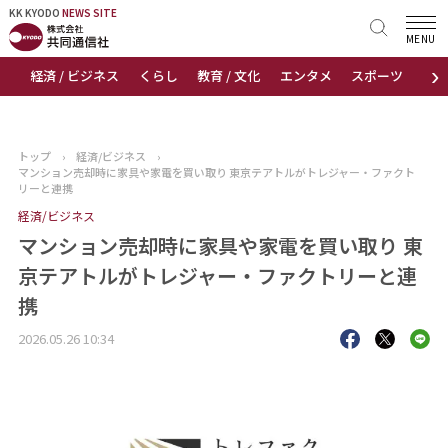
KK KYODO
KK KYODO
NEWS SITE
NEWS SITE
MENU
›
経済 / ビジネス
くらし
教育 / 文化
エンタメ
スポーツ
地
トップページ
お知らせ
トップ
›
経済/ビジネス
›
マンション売却時に家具や家電を買い取り 東京テアトルがトレジャー・ファクト
ニュース
リーと連携
経済/ビジネス
おすすめコンテンツ
マンション売却時に家具や家電を買い取り 東
京テアトルがトレジャー・ファクトリーと連
出版物
携
会社概要
2026.05.26 10:34