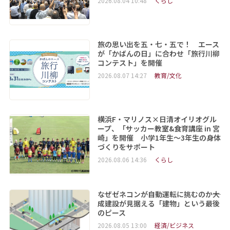
2026.08.04 10:48
くらし
旅の思い出を五・七・五で！ エース
が「かばんの日」に合わせ「旅行川柳
コンテスト」を開催
2026.08.07 14:27
教育/文化
横浜F・マリノス×日清オイリオグル
ープ、「サッカー教室&食育講座 in 宮
崎」を開催 小学1年生～3年生の身体
づくりをサポート
2026.08.06 14:36
くらし
なぜゼネコンが自動運転に挑むのか――大
成建設が見据える「建物」という最後
のピース
2026.08.05 13:00
経済/ビジネス