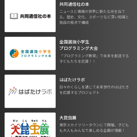
共同通信社の本
ニュースと情報の世界に新たな光を当て
る。歴史、文化、スポーツなど深い知識と
独自の視点で構成
全国選抜小学生
プログラミング大会
「プログラミング教育」で未来を創造する
子どもたちを応援！！
はばたけラボ
日々のくらしを通じて未来世代のはばたき
を応援するプロジェクト
大昆虫展
東京スカイツリータウンにて開催。子ども
も大人もみんなで楽しめる企画が満載！