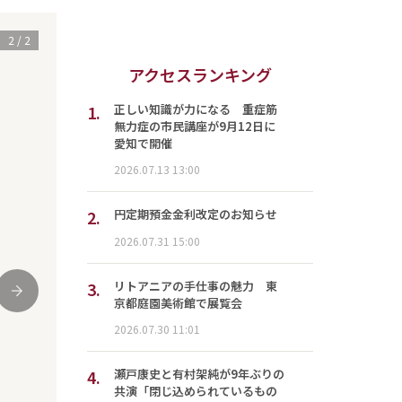
1
/
2
アクセスランキング
1.
正しい知識が力になる 重症筋
無力症の市民講座が9月12日に
愛知で開催
2026.07.13 13:00
2.
円定期預金金利改定のお知らせ
2026.07.31 15:00
3.
リトアニアの手仕事の魅力 東
次
京都庭園美術館で展覧会
2026.07.30 11:01
4.
瀬戸康史と有村架純が9年ぶりの
共演「閉じ込められているもの