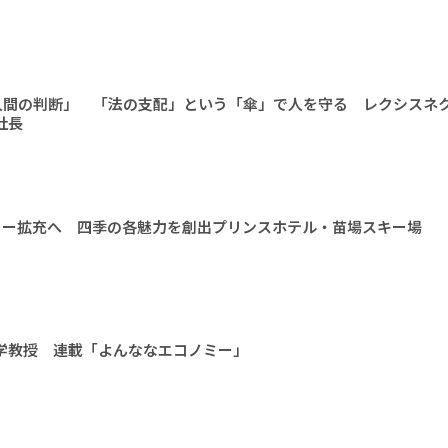
人間の判断」 「法の支配」という「傘」で人を守る レクシスネ
社長
ィー拡充へ 四季の各魅力を創出プリンスホテル・苗場スキー場
大学教授 連載「よんななエコノミー」