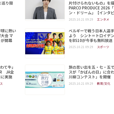
を巡り限
片付けられないもの」を
PARCO PRODUCE 202
ン・ドリーム」【インタ
2025.10.21 09:29
エンタメ
野球に熱い
ベルギーで戦う日本人選
大会 マ
よう シント＝トロイデ
トが開幕
をBS10が今季も無料放送
2025.10.21 09:29
スポーツ
いわて牛」
旅の思い出を五・七・五
R JA全
スが「かばんの日」に合
日に実施
川柳コンテスト」を開催
ス
2025.10.21 09:29
教育/文化