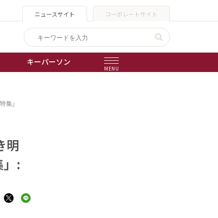
ニュースサイト
コーポレートサイト
キーパーソン
MENU
出版物
特集」
会社概要
き明
」: