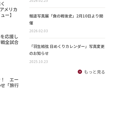
2026.02.25
描く
6「アメリカ
ビュー】
報道写真展「食の戦後史」2月10日より開
催
2026.02.03
手を応援し
ン戦全試合
「羽生結弦 日めくりカレンダー」写真変更
のお知らせ
2025.10.23
もっと見る
で！ エー
わせ「旅行