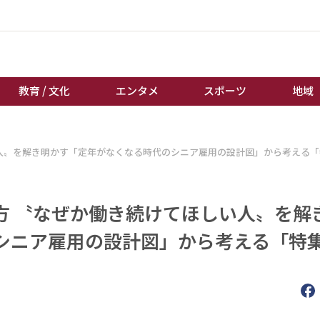
教育 / 文化
エンタメ
スポーツ
地域
経済 / ビジネス
誰もが輝いて働く社会へ
人〟を解き明かす「定年がなくなる時代のシニア雇用の設計図」から考える「
くらし
天皇杯サッカー
教育 / 文化
オートレース
方 〝なぜか働き続けてほしい人〟を解
エンタメ
競輪
スポーツ
ボートレース
シニア雇用の設計図」から考える「特集
地域
棋王戦
キーパーソン
女流本因坊戦