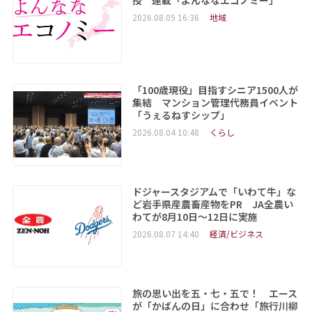
授 連載「よんななエコノミー」
2026.08.05 16:36
地域
「100歳現役」目指すシニア1500人が
集結 マンション管理代務員イベント
「うぇるねすシップ」
2026.08.04 10:48
くらし
ドジャースタジアムで「いわて牛」な
ど岩手県産農畜産物をPR JA全農い
わてが8月10日～12日に実施
2026.08.07 14:40
経済/ビジネス
旅の思い出を五・七・五で！ エース
が「かばんの日」に合わせ「旅行川柳