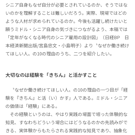
シニア自身もなぜ自分が必要とされているのか、そうではな
いのかを理解することは難しいだろう。実際、現場ではどの
ような人材が求められているのか。今後も活躍し続けたいと
願うミドル・シニア自身の気づきにつながるよう、本稿では
「定年がなくなる時代のシニア雇用の設計図」
（日経BP 日
本経済新聞出版/宮島忠文・小島明子）より〝なぜか働き続け
てほしい人〟の10の理由のうち、二つを紹介したい。
大切なのは経験を「きちん」と活かすこと
〝なぜか働き続けてほしい人〟の10の理由の一つ目が「経
験を『きちん』と活（い）かす」人である。ミドル・シニア
の価値は「経験」にある。
その経験というのは、やはり実践の場面で培った体験的な
知見、すなわちどういう場合にはどうなるのかの先読みがで
きる、実体験からもたらされる実践的な知見であり、抽象化