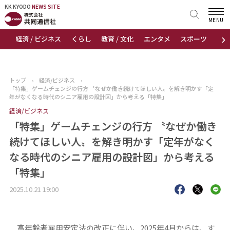
KK KYODO
KK KYODO
NEWS SITE
NEWS SITE
MENU
›
経済 / ビジネス
くらし
教育 / 文化
エンタメ
スポーツ
地
トップページ
お知らせ
トップ
›
経済/ビジネス
›
「特集」ゲームチェンジの行方 〝なぜか働き続けてほしい人〟を解き明かす「定
ニュース
年がなくなる時代のシニア雇用の設計図」から考える「特集」
経済/ビジネス
おすすめコンテンツ
「特集」ゲームチェンジの行方 〝なぜか働き
続けてほしい人〟を解き明かす「定年がなく
出版物
なる時代のシニア雇用の設計図」から考える
「特集」
会社概要
2025.10.21 19:00
高年齢者雇用安定法の改正に伴い、2025年4月からは、す