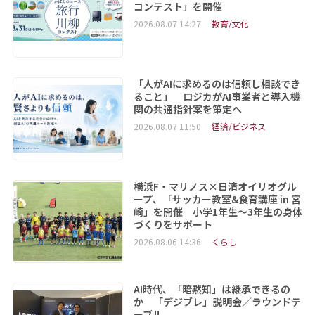
コンテスト」を開催
2026.08.07 14:27
教育/文化
「人がAIに求めるのは信頼し相談でき
ること」 ロジカがAI事業者と導入機
関の共通指針案を策定へ
2026.08.07 11:50
経済/ビジネス
横浜F・マリノス×日清オイリオグル
ープ、「サッカー教室&食育講座 in 宮
崎」を開催 小学1年生～3年生の身体
づくりをサポート
2026.08.06 14:36
くらし
AI時代、「暗黙知」は継承できるの
か 「デジブレ」説明会／ラウンドテ
ーブル