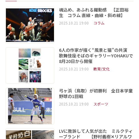
魂込め、あふれる躍動感 【正田裕
生 コラム 直線・曲線・斜め線】
2025.10.21 19:00
コラム
6人の作家が描く“風景と猫”の共演
歌舞伎座そばのギャラリーYOHAKUで
8月20日から開催
2025.10.21 19:00
教育/文化
弓ヶ浜（鳥取）が初勝利 全日本学童
野球の1回戦
2025.10.21 19:00
スポーツ
LVに敗訴して人気が出た ミルクティ
ーブランド 【野村義樹✕リアルワ