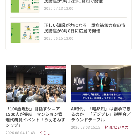
民講座が9月12日に愛知で開催
2026.07.13 13:00
正しい知識が力になる 重症筋無力症の市
民講座が8月8日に広島で開催
2026.06.15 13:00
「100歳現役」目指すシニア
AI時代、「暗黙知」は継承でき
1500人が集結 マンション管
るのか 「デジブレ」説明会／
理代務員イベント「うぇるねす
ラウンドテーブル
シップ」
2026.08.03 15:15
経済/ビジネス
2026.08.04 10:48
くらし