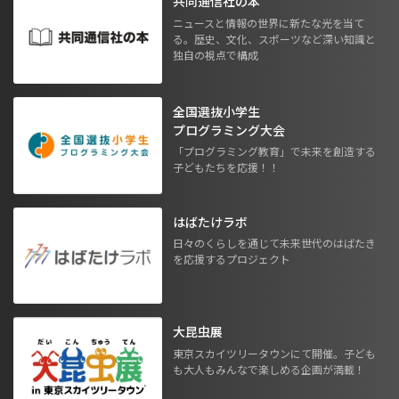
共同通信社の本
ニュースと情報の世界に新たな光を当て
る。歴史、文化、スポーツなど深い知識と
独自の視点で構成
全国選抜小学生
プログラミング大会
「プログラミング教育」で未来を創造する
子どもたちを応援！！
はばたけラボ
日々のくらしを通じて未来世代のはばたき
を応援するプロジェクト
大昆虫展
東京スカイツリータウンにて開催。子ども
も大人もみんなで楽しめる企画が満載！