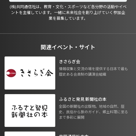
(株)共同通信社は、教育・文化・スポーツなど各分野の活動やイベ
ントを主催しています。一緒に未来社会を創り上げていく参加企
業を募集しています。
関連イベント・サイト
きさらぎ会
情報収集と交流の場を提供する日本で最も
歴史ある会員制の講演会組織
ふるさと発見 新聞社の本
全国の新聞社の出版物。地域の自然、歴
史、民俗から旅のガイド、郷土料理に至る
まで多彩に展開