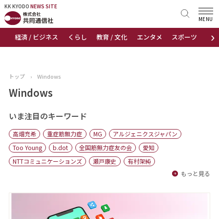
KK KYODO
KK KYODO
NEWS SITE
NEWS SITE
MENU
›
経済 / ビジネス
くらし
教育 / 文化
エンタメ
スポーツ
地
トップページ
お知らせ
トップ
›
Windows
ニュース
Windows
おすすめコンテンツ
いま注目のキーワード
高畑充希
重症筋無力症
MG
アルジェニクスジャパン
出版物
Too Young
b.dot
全国筋無力症友の会
愛知
NTTコミュニケーションズ
瀬戸康史
有村架純
会社概要
もっと見る