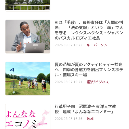
AIは「手段」、最終責任は「人間の判
断」 「法の支配」という「傘」で人
を守る レクシスネクシス・ジャパン
のパスカル ロズィエ社長
2026.08.07 10:23
キーパーソン
夏の苗場が夏のアクティビティー拡充
へ 四季の各魅力を創出プリンスホテ
ル・苗場スキー場
2026.08.07 10:21
経済/ビジネス
行革甲子園 沼尾波子 東洋大学教
授 連載「よんななエコノミー」
2026.08.05 16:36
地域