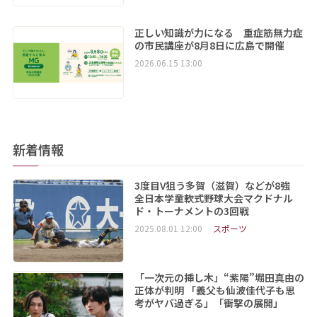
正しい知識が力になる 重症筋無力症
の市民講座が8月8日に広島で開催
2026.06.15 13:00
新着情報
3度目V狙う多賀（滋賀）などが8強
全日本学童軟式野球大会マクドナル
ド・トーナメントの3回戦
2025.08.01 12:00
スポーツ
「一次元の挿し木」“紫陽”堀田真由の
正体が判明 「義父も仙波佳代子も思
考がヤバ過ぎる」「衝撃の展開」