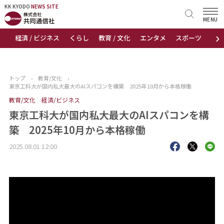
KK KYODO
KK KYODO
NEWS SITE
NEWS SITE
MENU
›
経済 / ビジネス
くらし
教育 / 文化
エンタメ
スポーツ
地
トップページ
お知らせ
トップ
›
教育/文化
›
東京工科大が国内私大最大のAIスパコンを構築 2025年10月から本格稼働
ニュース
教育/文化
経済/ビジネス
東京工科大が国内私大最大のAIスパコンを構
おすすめコンテンツ
築 2025年10月から本格稼働
出版物
2025.08.01 12:00
会社概要