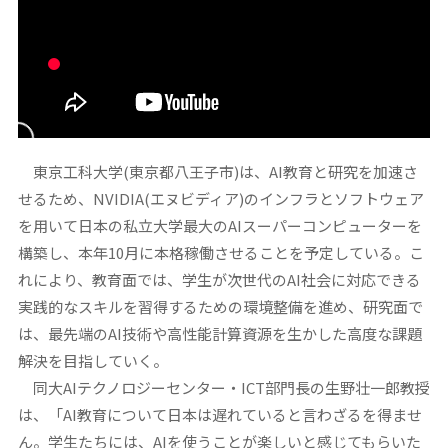
東京工科大学(東京都八王子市)は、AI教育と研究を加速さ
せるため、NVIDIA(エヌビディア)のインフラとソフトウェア
を用いて日本の私立大学最大のAIスーパーコンピューターを
構築し、本年10月に本格稼働させることを予定している。こ
れにより、教育面では、学生が次世代のAI社会に対応できる
実践的なスキルを習得するための環境整備を進め、研究面で
は、最先端のAI技術や高性能計算資源を生かした高度な課題
解決を目指していく。
同大AIテクノロジーセンター・ICT部門長の生野壮一郎教授
は、「AI教育について日本は遅れていると言わざるを得ませ
ん。学生たちには、AIを使うことが楽しいと感じてもらいた