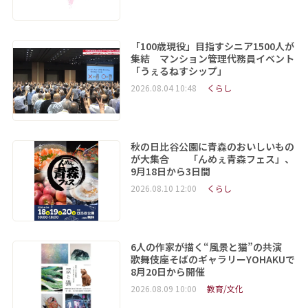
「100歳現役」目指すシニア1500人が
集結 マンション管理代務員イベント
「うぇるねすシップ」
2026.08.04 10:48
くらし
秋の日比谷公園に青森のおいしいもの
が大集合 「んめぇ青森フェス」、
9月18日から3日間
2026.08.10 12:00
くらし
6人の作家が描く“風景と猫”の共演
歌舞伎座そばのギャラリーYOHAKUで
8月20日から開催
2026.08.09 10:00
教育/文化