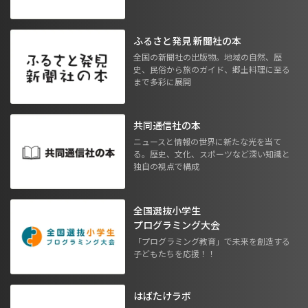
ふるさと発見 新聞社の本
全国の新聞社の出版物。地域の自然、歴
史、民俗から旅のガイド、郷土料理に至る
まで多彩に展開
共同通信社の本
ニュースと情報の世界に新たな光を当て
る。歴史、文化、スポーツなど深い知識と
独自の視点で構成
全国選抜小学生
プログラミング大会
「プログラミング教育」で未来を創造する
子どもたちを応援！！
はばたけラボ