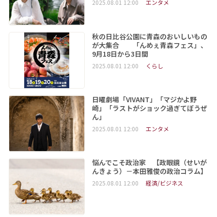
2025.08.01 12:00
エンタメ
秋の日比谷公園に青森のおいしいもの
が大集合 「んめぇ青森フェス」、
9月18日から3日間
2025.08.01 12:00
くらし
日曜劇場「VIVANT」「マジかよ野
崎」「ラストがショック過ぎてぼうぜ
ん」
2025.08.01 12:00
エンタメ
悩んでこそ政治家 【政眼鏡（せいが
んきょう）－本田雅俊の政治コラム】
2025.08.01 12:00
経済/ビジネス