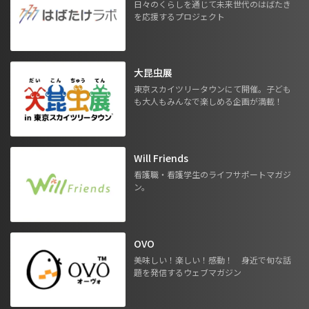
日々のくらしを通じて未来世代のはばたき
を応援するプロジェクト
大昆虫展
東京スカイツリータウンにて開催。子ども
も大人もみんなで楽しめる企画が満載！
Will Friends
看護職・看護学生のライフサポートマガジ
ン。
OVO
美味しい！楽しい！感動！ 身近で旬な話
題を発信するウェブマガジン