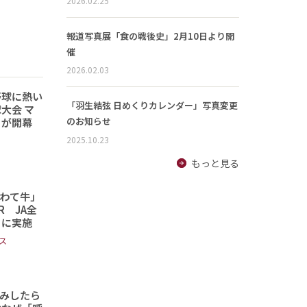
2026.02.25
報道写真展「食の戦後史」2月10日より開
催
2026.02.03
野球に熱い
「羽生結弦 日めくりカレンダー」写真変更
大会 マ
のお知らせ
トが開幕
2025.10.23
もっと見る
わて牛」
 JA全
日に実施
ス
読みしたら