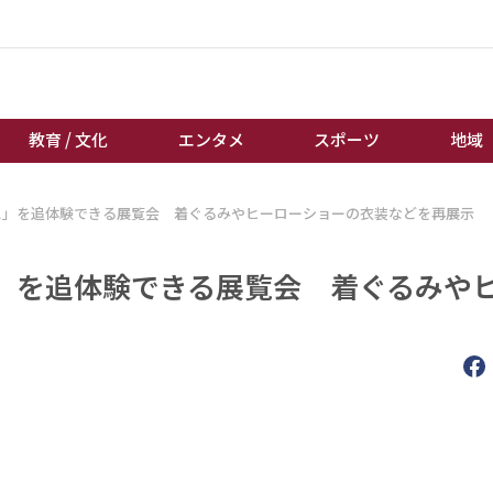
教育 / 文化
エンタメ
スポーツ
地域
ス」を追体験できる展覧会 着ぐるみやヒーローショーの衣装などを再展示
経済 / ビジネス
誰もが輝いて働く社会へ
くらし
天皇杯サッカー
」を追体験できる展覧会 着ぐるみや
教育 / 文化
オートレース
エンタメ
競輪
スポーツ
ボートレース
地域
棋王戦
キーパーソン
女流本因坊戦