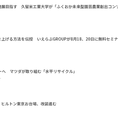
発展目指す 久留米工業大学が「ふくおか未来型園芸農業創出コン
上げる方法を伝授 いえらぶGROUPが8月18、20日に無料セミ
ーへ マツダが取り組む「水平リサイクル」
ー
 ヒルトン東京お台場、改装進む