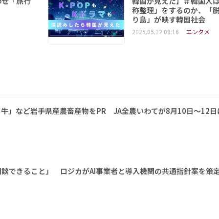
わせ「旅行
韓国が見えた】＃韓国人
称整理」をするのか、「
り島」が映す韓国社会
2025.05.12 09:16
エンタメ
牛」など岩手県産農畜産物をPR JA全農いわてが8月10日～12日
相談できること」 ロジカがAI事業者と導入機関の共通指針案を策