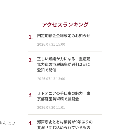
アクセスランキング
1.
円定期預金金利改定のお知らせ
2026.07.31 15:00
2.
正しい知識が力になる 重症筋
無力症の市民講座が9月12日に
愛知で開催
2026.07.13 13:00
3.
リトアニアの手仕事の魅力 東
京都庭園美術館で展覧会
2026.07.30 11:01
4.
瀬戸康史と有村架純が9年ぶりの
さんじフ
共演「閉じ込められているもの