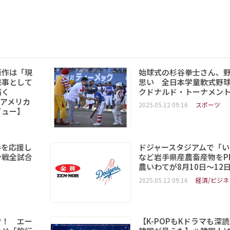
新作は「現
始球式の杉谷拳士さん、
来事として
思い 全日本学童軟式野球
を描く
クドナルド・トーナメン
6「アメリカ
2025.05.12 09:16
スポーツ
ビュー】
手を応援し
ドジャースタジアムで「い
ン戦全試合
など岩手県産農畜産物をPR
農いわてが8月10日～12
2025.05.12 09:16
経済/ビジネ
で！ エー
【K-POPもKドラマも深