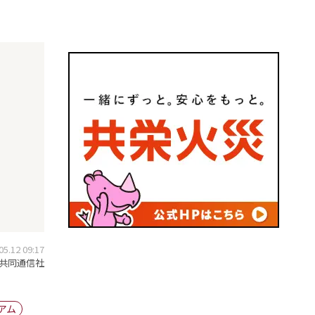
.12 09:17
共同通信社
アム