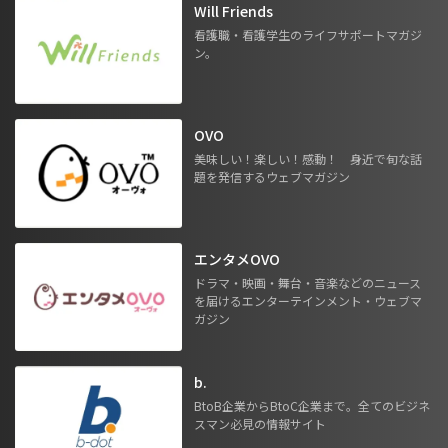
Will Friends
看護職・看護学生のライフサポートマガジ
ン。
OVO
美味しい！楽しい！感動！ 身近で旬な話
題を発信するウェブマガジン
エンタメOVO
ドラマ・映画・舞台・音楽などのニュース
を届けるエンターテインメント・ウェブマ
ガジン
b.
BtoB企業からBtoC企業まで。全てのビジネ
スマン必見の情報サイト