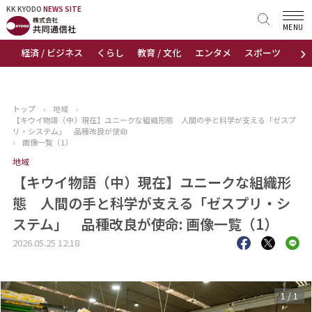
KK KYODO
KK KYODO
NEWS SITE
NEWS SITE
MENU
›
経済 / ビジネス
くらし
教育 / 文化
エンタメ
スポーツ
地
トップページ
お知らせ
トップ
›
地域
›
【キウイ物語（中）現在】ユニークな組織形態 人間の手と科学が支える「ゼスプ
ニュース
リ・システム」 品種改良が使命
›
画像一覧（1）
地域
おすすめコンテンツ
【キウイ物語（中）現在】ユニークな組織形
出版物
態 人間の手と科学が支える「ゼスプリ・シ
ステム」 品種改良が使命: 画像一覧（1）
会社概要
2026.05.25 12:18
1
/
1