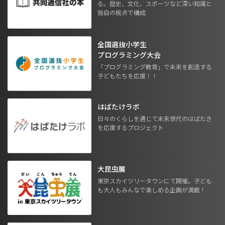
る。歴史、文化、スポーツなど深い知識と
独自の視点で構成
全国選抜小学生
プログラミング大会
「プログラミング教育」で未来を創造する
子どもたちを応援！！
はばたけラボ
日々のくらしを通じて未来世代のはばたき
を応援するプロジェクト
大昆虫展
東京スカイツリータウンにて開催。子ども
も大人もみんなで楽しめる企画が満載！