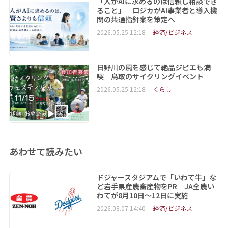
「人がAIに求めるのは信頼し相談でき
ること」 ロジカがAI事業者と導入機
関の共通指針案を策定へ
2026.05.25 12:18
経済/ビジネス
日野川の風を感じて絶品ジビエも満
喫 鳥取のサイクリングイベント
2026.05.25 12:18
くらし
あわせて読みたい
ドジャースタジアムで「いわて牛」な
ど岩手県産農畜産物をPR JA全農い
わてが8月10日～12日に実施
2026.08.07 14:40
経済/ビジネス