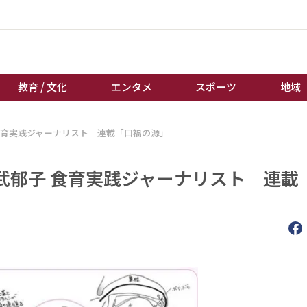
教育 / 文化
エンタメ
スポーツ
地域
食育実践ジャーナリスト 連載「口福の源」
経済 / ビジネス
誰もが輝いて働く社会へ
くらし
天皇杯サッカー
武郁子 食育実践ジャーナリスト 連載
教育 / 文化
オートレース
エンタメ
競輪
スポーツ
ボートレース
地域
棋王戦
キーパーソン
女流本因坊戦