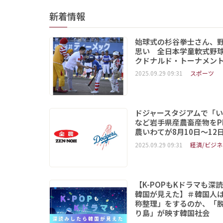
新着情報
始球式の杉谷拳士さん、
思い 全日本学童軟式野球
クドナルド・トーナメン
2025.09.29 09:31
スポーツ
ドジャースタジアムで「
など岩手県産農畜産物をP
農いわてが8月10日～12
2025.09.29 09:31
経済/ビジネ
【K-POPもKドラマも深
韓国が見えた】＃韓国人
称整理」をするのか、「
り島」が映す韓国社会