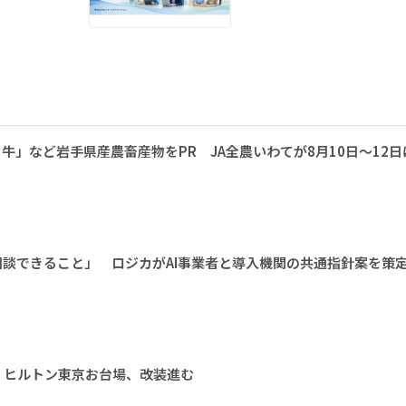
牛」など岩手県産農畜産物をPR JA全農いわてが8月10日～12日
相談できること」 ロジカがAI事業者と導入機関の共通指針案を策
 ヒルトン東京お台場、改装進む