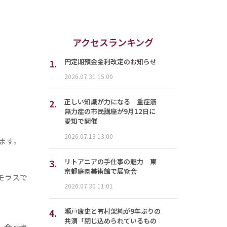
アクセスランキング
1.
円定期預金金利改定のお知らせ
2026.07.31 15:00
2.
正しい知識が力になる 重症筋
無力症の市民講座が9月12日に
愛知で開催
2026.07.13 13:00
ます。
3.
リトアニアの手仕事の魅力 東
京都庭園美術館で展覧会
モラスで
2026.07.30 11:01
4.
瀬戸康史と有村架純が9年ぶりの
共演「閉じ込められているもの