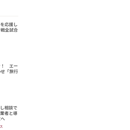
手を応援し
ン戦全試合
で！ エー
わせ「旅行
頼し相談で
事業者と導
定へ
ス