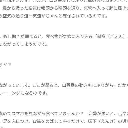
へ向かいます。この時、口蓋垂がしっかりと鼻の通り道をふさぎ
、鼻から吸った空気は咽頭から喉頭を通り、気管へ入って肺に届き
の空気の通り道＝気道がちゃんと確保されているのです。
。もし働きが弱まると、食べ物が気管に入り込み「誤嚥（ごえん）
つながってしまうのです。
うか？
ながっています。ここが弱ると、口蓋垂の動きもにぶりがち。だか
レーニングになるのです。
丸めてスマホを見ながら食べていませんか？ 姿勢が悪いと、舌や
。足を床につけ、背筋をのばして座るだけで、嚥下（えんげ）の通