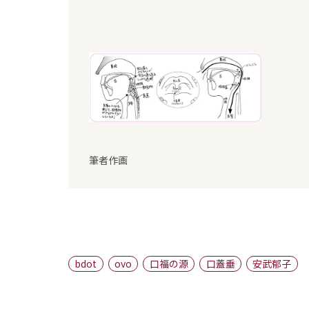
筆者作画
bdot
ovo
口福の源
口蓋垂
安武郁子