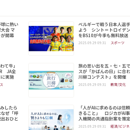
野球に熱い
ベルギーで戦う日本人選
大会 マ
よう シント＝トロイデ
トが開幕
をBS10が今季も無料放送
2025.09.29 09:31
スポーツ
いわて牛」
旅の思い出を五・七・五
R JA全
スが「かばんの日」に合
日に実施
川柳コンテスト」を開催
ス
2025.09.29 09:31
教育/文化
読みしたら
「人がAIに求めるのは信
はなぜ「呼
きること」 ロジカがAI
脱出おひと
入機関の共通指針案を策
2025.09.29 09:31
経済/ビジネ