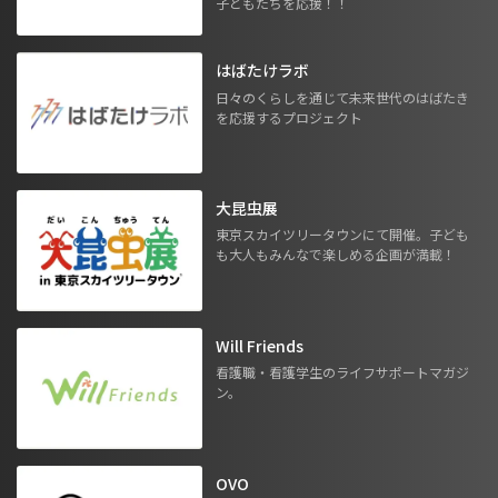
子どもたちを応援！！
はばたけラボ
日々のくらしを通じて未来世代のはばたき
を応援するプロジェクト
大昆虫展
東京スカイツリータウンにて開催。子ども
も大人もみんなで楽しめる企画が満載！
Will Friends
看護職・看護学生のライフサポートマガジ
ン。
OVO