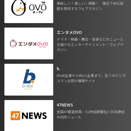
美味しい！楽しい！感動！ 身近で旬な話
題を発信するウェブマガジン
エンタメOVO
ドラマ・映画・舞台・音楽などのニュース
を届けるエンターテインメント・ウェブマ
ガジン
b.
BtoB企業からBtoC企業まで。全てのビジネ
スマン必見の情報サイト
47NEWS
全国47都道府県・52参加新聞社と共同通信
の内外ニュース