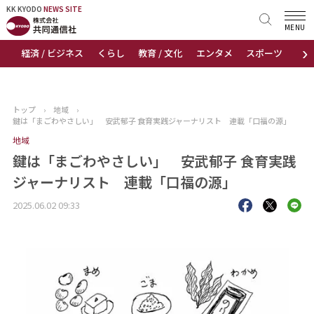
KK KYODO
KK KYODO
NEWS SITE
NEWS SITE
MENU
›
経済 / ビジネス
くらし
教育 / 文化
エンタメ
スポーツ
地
トップページ
お知らせ
トップ
›
地域
›
鍵は「まごわやさしい」 安武郁子 食育実践ジャーナリスト 連載「口福の源」
ニュース
地域
鍵は「まごわやさしい」 安武郁子 食育実践
おすすめコンテンツ
ジャーナリスト 連載「口福の源」
出版物
2025.06.02 09:33
会社概要