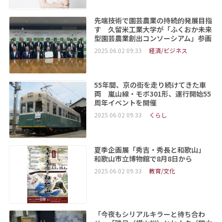
先端技術で園芸農業の持続的発展目指
す 久留米工業大学が「ふくおか未来
型園芸農業創出コンソーシアム」参画
2025.06.02 09:33
経済/ビジネス
55年間、京の街を走り続けてきた車
両 嵐山線・モボ301形、運行開始55
周年イベントを開催
2025.06.02 09:33
くらし
夏季企画展「秀吉・秀長と和歌山」
和歌山市立博物館で8月8日から
2025.06.02 09:33
教育/文化
「今夜もシリアルキラーと待ち合わ