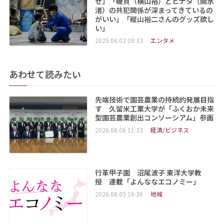
せ」「磯貝（横山裕）とヒナタ（関水
渚）の共犯関係が深まってきているの
がいい」「縦山裕二さんのグッズ欲し
い」
2025.06.02 09:33
エンタメ
あわせて読みたい
先端技術で園芸農業の持続的発展目指
す 久留米工業大学が「ふくおか未来
型園芸農業創出コンソーシアム」参画
2026.08.06 11:33
経済/ビジネス
行革甲子園 沼尾波子 東洋大学教
授 連載「よんななエコノミー」
2026.08.05 16:36
地域