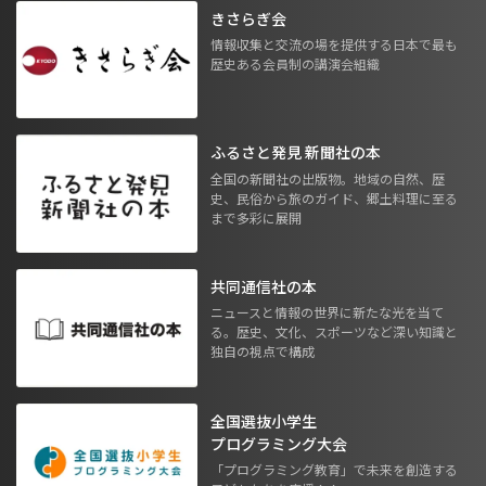
きさらぎ会
情報収集と交流の場を提供する日本で最も
歴史ある会員制の講演会組織
ふるさと発見 新聞社の本
全国の新聞社の出版物。地域の自然、歴
史、民俗から旅のガイド、郷土料理に至る
まで多彩に展開
共同通信社の本
ニュースと情報の世界に新たな光を当て
る。歴史、文化、スポーツなど深い知識と
独自の視点で構成
全国選抜小学生
プログラミング大会
「プログラミング教育」で未来を創造する