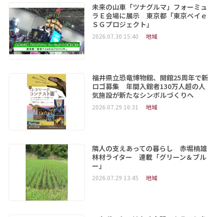
未来の山車「ツナグルマ」フォーミュ
ラＥ会場に展示 東京都「東京ベイｅ
ＳＧプロジェクト」
2026.07.30 15:40
地域
福井県立恐竜博物館、開館25周年で新
ロゴ募集 年間入館者130万人超の人
気施設が新たなシンボルづくりへ
2026.07.29 16:31
地域
隣人の支えあっての暮らし 赤堀楠雄
林材ライター 連載「グリーン＆ブル
ー」
2026.07.29 13:45
地域