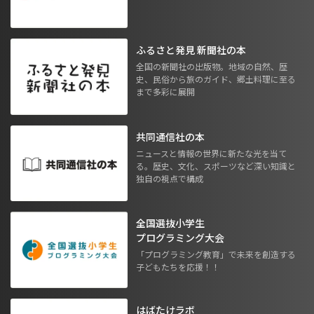
ふるさと発見 新聞社の本
全国の新聞社の出版物。地域の自然、歴
史、民俗から旅のガイド、郷土料理に至る
まで多彩に展開
共同通信社の本
ニュースと情報の世界に新たな光を当て
る。歴史、文化、スポーツなど深い知識と
独自の視点で構成
全国選抜小学生
プログラミング大会
「プログラミング教育」で未来を創造する
子どもたちを応援！！
はばたけラボ