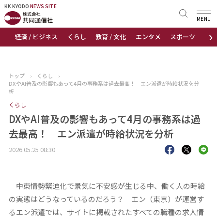
KK KYODO
KK KYODO
NEWS SITE
NEWS SITE
MENU
›
経済 / ビジネス
くらし
教育 / 文化
エンタメ
スポーツ
地
トップページ
お知らせ
トップ
›
くらし
›
DXやAI普及の影響もあって4月の事務系は過去最高！ エン派遣が時給状況を分
ニュース
析
くらし
おすすめコンテンツ
DXやAI普及の影響もあって4月の事務系は過
去最高！ エン派遣が時給状況を分析
出版物
2026.05.25 08:30
会社概要
中東情勢緊迫化で景気に不安感が生じる中、働く人の時給
の実態はどうなっているのだろう？ エン（東京）が運営す
るエン派遣では、サイトに掲載されたすべての職種の求人情