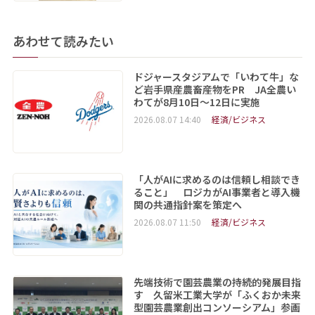
あわせて読みたい
ドジャースタジアムで「いわて牛」な
ど岩手県産農畜産物をPR JA全農い
わてが8月10日～12日に実施
2026.08.07 14:40
経済/ビジネス
「人がAIに求めるのは信頼し相談でき
ること」 ロジカがAI事業者と導入機
関の共通指針案を策定へ
2026.08.07 11:50
経済/ビジネス
先端技術で園芸農業の持続的発展目指
す 久留米工業大学が「ふくおか未来
型園芸農業創出コンソーシアム」参画