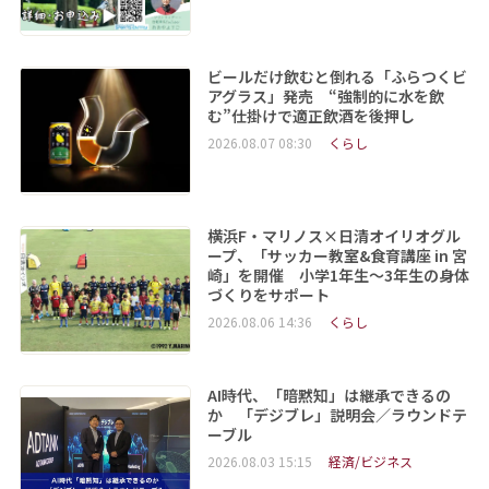
ビールだけ飲むと倒れる「ふらつくビ
アグラス」発売 “強制的に水を飲
む”仕掛けで適正飲酒を後押し
2026.08.07 08:30
くらし
横浜F・マリノス×日清オイリオグル
ープ、「サッカー教室&食育講座 in 宮
崎」を開催 小学1年生～3年生の身体
づくりをサポート
2026.08.06 14:36
くらし
AI時代、「暗黙知」は継承できるの
か 「デジブレ」説明会／ラウンドテ
ーブル
2026.08.03 15:15
経済/ビジネス