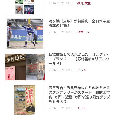
2026.05.25 08:30
教育/文化
弓ヶ浜（鳥取）が初勝利 全日本学童
野球の1回戦
2026.05.25 08:30
スポーツ
LVに敗訴して人気が出た ミルクティ
ーブランド 【野村義樹✕リアルワ
ールド】
2026.05.25 08:30
コラム
豊臣秀吉・秀長兄弟ゆかりの地を巡る
スタンプラリーがスタート 和歌山市
内5カ所・近畿6カ所を巡り限定グッズ
をもらおう
2026.05.25 08:30
くらし