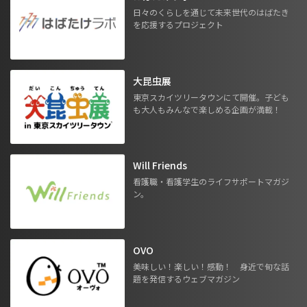
日々のくらしを通じて未来世代のはばたき
を応援するプロジェクト
大昆虫展
東京スカイツリータウンにて開催。子ども
も大人もみんなで楽しめる企画が満載！
Will Friends
看護職・看護学生のライフサポートマガジ
ン。
OVO
美味しい！楽しい！感動！ 身近で旬な話
題を発信するウェブマガジン