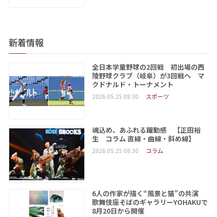
新着情報
全日本学童野球の2回戦 初出場の西
陵野球クラブ（岐阜）が3回戦へ マ
クドナルド・トーナメント
2026.05.25 08:30
スポーツ
魂込め、あふれる躍動感 【正田裕
生 コラム 直線・曲線・斜め線】
2026.05.25 08:30
コラム
6人の作家が描く“風景と猫”の共演
歌舞伎座そばのギャラリーYOHAKUで
8月20日から開催