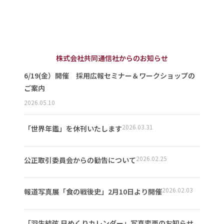
株式会社共同通信社からのお知らせ
6/19(金）開催 採用広報セミナー＆ワークショップの
ご案内
2026.05.10
2026.03.31
「世界年鑑」を休刊いたします
2026.02.25
公正取引委員会からの勧告について
2026.02.03
報道写真展「食の戦後史」2月10日より開催
「羽生結弦 日めくりカレンダー」写真変更のお知らせ