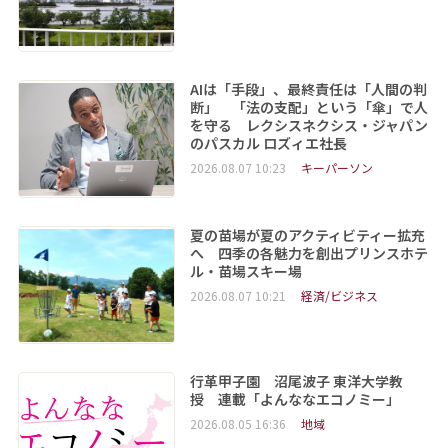
AIは「手段」、最終責任は「人間の判
断」 「法の支配」という「傘」で人
を守る レクシスネクシス・ジャパン
のパスカル ロズィエ社長
2026.08.07 10:23
キーパーソン
夏の苗場が夏のアクティビティー拡充
へ 四季の各魅力を創出プリンスホテ
ル・苗場スキー場
2026.08.07 10:21
経済/ビジネス
行革甲子園 沼尾波子 東洋大学教
授 連載「よんななエコノミー」
2026.08.05 16:36
地域