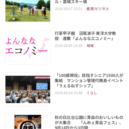
ル・苗場スキー場
2026.08.07 10:21
経済/ビジネス
行革甲子園 沼尾波子 東洋大学教
授 連載「よんななエコノミー」
2026.08.05 16:36
地域
「100歳現役」目指すシニア1500人が
集結 マンション管理代務員イベント
「うぇるねすシップ」
2026.08.04 10:48
くらし
秋の日比谷公園に青森のおいしいもの
が大集合 「んめぇ青森フェス」、
9月18日から3日間