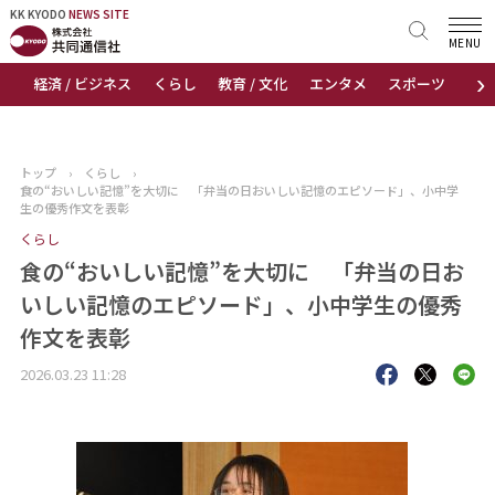
KK KYODO
KK KYODO
NEWS SITE
NEWS SITE
MENU
›
経済 / ビジネス
くらし
教育 / 文化
エンタメ
スポーツ
地
トップページ
お知らせ
トップ
›
くらし
›
食の“おいしい記憶”を大切に 「弁当の日おいしい記憶のエピソード」、小中学
ニュース
生の優秀作文を表彰
くらし
おすすめコンテンツ
食の“おいしい記憶”を大切に 「弁当の日お
いしい記憶のエピソード」、小中学生の優秀
出版物
作文を表彰
会社概要
2026.03.23 11:28