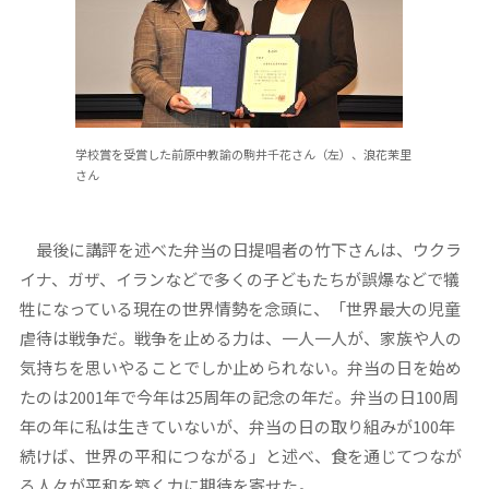
学校賞を受賞した前原中教諭の駒井千花さん（左）、浪花茉里
さん
最後に講評を述べた弁当の日提唱者の竹下さんは、ウクラ
イナ、ガザ、イランなどで多くの子どもたちが誤爆などで犠
牲になっている現在の世界情勢を念頭に、「世界最大の児童
虐待は戦争だ。戦争を止める力は、一人一人が、家族や人の
気持ちを思いやることでしか止められない。弁当の日を始め
たのは2001年で今年は25周年の記念の年だ。弁当の日100周
年の年に私は生きていないが、弁当の日の取り組みが100年
続けば、世界の平和につながる」と述べ、食を通じてつなが
る人々が平和を築く力に期待を寄せた。