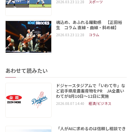
2026.03.23 11:28
スポーツ
魂込め、あふれる躍動感 【正田裕
生 コラム 直線・曲線・斜め線】
2026.03.23 11:28
コラム
あわせて読みたい
ドジャースタジアムで「いわて牛」な
ど岩手県産農畜産物をPR JA全農い
わてが8月10日～12日に実施
2026.08.07 14:40
経済/ビジネス
「人がAIに求めるのは信頼し相談でき