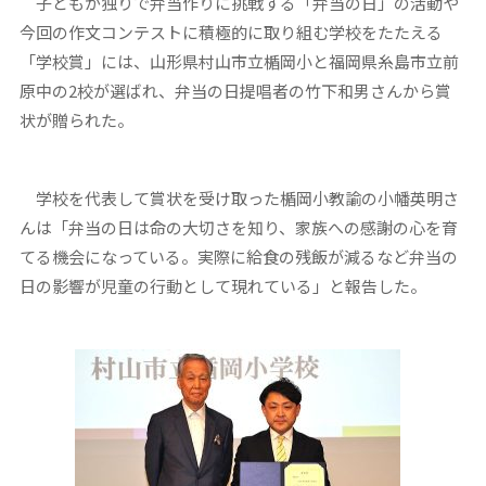
子どもが独りで弁当作りに挑戦する「弁当の日」の活動や
今回の作文コンテストに積極的に取り組む学校をたたえる
「学校賞」には、山形県村山市立楯岡小と福岡県糸島市立前
原中の2校が選ばれ、弁当の日提唱者の竹下和男さんから賞
状が贈られた。
学校を代表して賞状を受け取った楯岡小教諭の小幡英明さ
んは「弁当の日は命の大切さを知り、家族への感謝の心を育
てる機会になっている。実際に給食の残飯が減るなど弁当の
日の影響が児童の行動として現れている」と報告した。