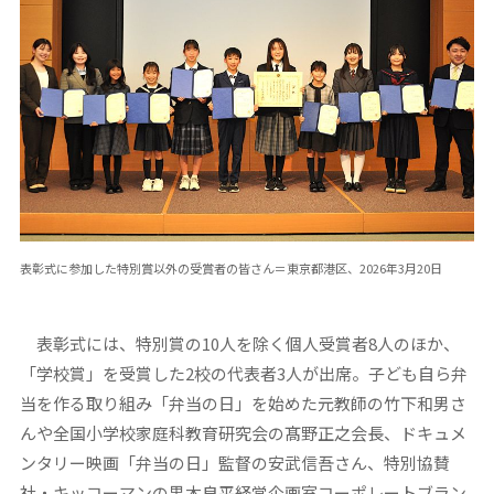
表彰式に参加した特別賞以外の受賞者の皆さん＝東京都港区、2026年3月20日
表彰式には、特別賞の10人を除く個人受賞者8人のほか、
「学校賞」を受賞した2校の代表者3人が出席。子ども自ら弁
当を作る取り組み「弁当の日」を始めた元教師の竹下和男さ
んや全国小学校家庭科教育研究会の髙野正之会長、ドキュメ
ンタリー映画「弁当の日」監督の安武信吾さん、特別協賛
社・キッコーマンの黒木良平経営企画室コーポレートブラン