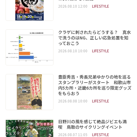
2026.08.10 12:00
LIFESTYLE
クラゲに刺されたらどうする？ 真水
で洗うのはNG、正しい応急処置を知
っておこう
2026.08.10 10:00
LIFESTYLE
豊臣秀吉・秀長兄弟ゆかりの地を巡る
スタンプラリーがスタート 和歌山市
内5カ所・近畿6カ所を巡り限定グッズ
をもらおう
2026.08.08 10:00
LIFESTYLE
日野川の風を感じて絶品ジビエも満
喫 鳥取のサイクリングイベント
2026.08.07 11:05
LIFESTYLE