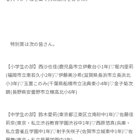
特別賞は次の皆さん。
【小学生の部】西沙也佳(鹿児島市立伊敷台小1年)▽堀内里莉
(福岡市立東若久小2年)▽伊藤美沙希(滋賀県長浜市立長浜北
小3年)▽玉置このみ(千葉県船橋市立法典東小4年)▽金子菊次
朗(長野県安曇野市立穂高北小6年)
【中学生の部】鈴木愛莉(東京都江東区立南砂中1年)▽佐藤佳
莉奈(東京・私立渋谷教育学園渋谷中1年)▽西原悠真(兵庫・
私立雲雀丘学園中1年)▽射手矢咲子(佐賀市立城東中1年)▽佐
藤舞(東京・私立晃華学園中3年)