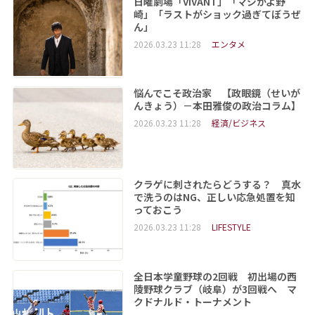
日曜劇場「VIVANT」「マジかよ野
崎」「ラストがショック過ぎてぼうぜ
ん」
2026.03.23 11:28
エンタメ
悩んでこそ政治家 【政眼鏡（せいが
んきょう）－本田雅俊の政治コラム】
2026.03.23 11:28
経済/ビジネス
クラゲに刺されたらどうする？ 真水
で洗うのはNG、正しい応急処置を知
っておこう
2026.03.23 11:28
LIFESTYLE
全日本学童野球の2回戦 初出場の西
陵野球クラブ（岐阜）が3回戦へ マ
クドナルド・トーナメント