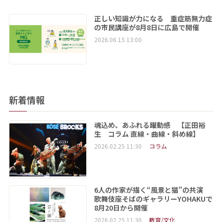
正しい知識が力になる 重症筋無力症
の市民講座が8月8日に広島で開催
2026.06.15 13:00
新着情報
魂込め、あふれる躍動感 【正田裕
生 コラム 直線・曲線・斜め線】
2026.02.25 11:30
コラム
6人の作家が描く“風景と猫”の共演
歌舞伎座そばのギャラリーYOHAKUで
8月20日から開催
2026.02.25 11:30
教育/文化