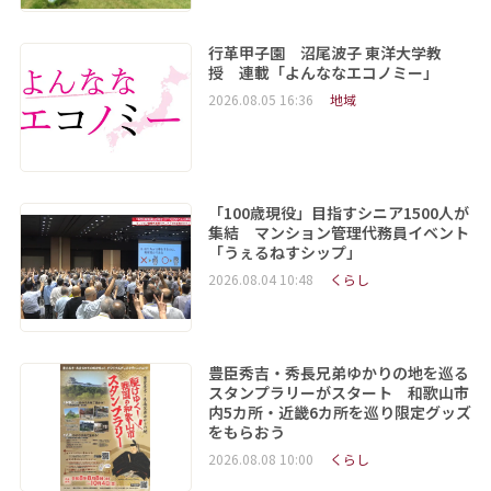
行革甲子園 沼尾波子 東洋大学教
授 連載「よんななエコノミー」
2026.08.05 16:36
地域
「100歳現役」目指すシニア1500人が
集結 マンション管理代務員イベント
「うぇるねすシップ」
2026.08.04 10:48
くらし
豊臣秀吉・秀長兄弟ゆかりの地を巡る
スタンプラリーがスタート 和歌山市
内5カ所・近畿6カ所を巡り限定グッズ
をもらおう
2026.08.08 10:00
くらし