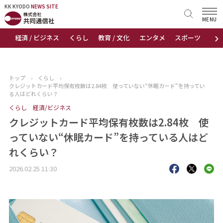
KK KYODO
KK KYODO
NEWS SITE
NEWS SITE
MENU
›
経済 / ビジネス
くらし
教育 / 文化
エンタメ
スポーツ
地
トップページ
お知らせ
トップ
›
くらし
›
クレジットカード平均保有枚数は2.84枚 使っていない“休眠カード”を持ってい
ニュース
る人はどれくらい？
くらし
経済/ビジネス
おすすめコンテンツ
クレジットカード平均保有枚数は2.84枚 使
っていない“休眠カード”を持っている人はど
出版物
れくらい？
会社概要
2026.02.25 11:30