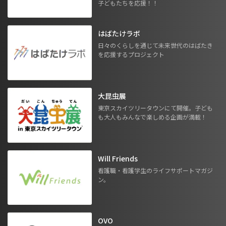
子どもたちを応援！！
はばたけラボ
日々のくらしを通じて未来世代のはばたき
を応援するプロジェクト
大昆虫展
東京スカイツリータウンにて開催。子ども
も大人もみんなで楽しめる企画が満載！
Will Friends
看護職・看護学生のライフサポートマガジ
ン。
OVO