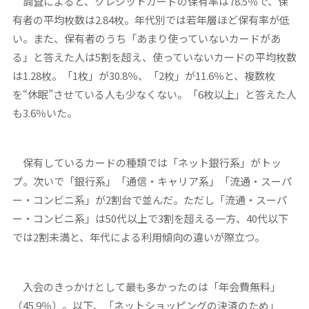
調査によると、クレジットカードの保有率は78.5％で、保
有者の平均枚数は2.84枚。年代別では若年層ほど保有率が低
い。また、保有者のうち「あまり使っていないカードがあ
る」と答えた人は5割を超え、使っていないカードの平均枚数
は1.28枚。「1枚」が30.8％、「2枚」が11.6％と、複数枚
を“休眠”させている人も少なくない。「6枚以上」と答えた人
も3.6％いた。
保有しているカードの種類では「ネット銀行系」がトッ
プ。次いで「銀行系」「通信・キャリア系」「流通・スーパ
ー・コンビニ系」が2割台で並んだ。ただし「流通・スーパ
ー・コンビニ系」は50代以上で3割を超える一方、40代以下
では2割未満と、年代による利用傾向の違いが際立つ。
入会のきっかけとして最も多かったのは「年会費無料」
（45.9％）。以下、「ネットショッピングの決済のため」