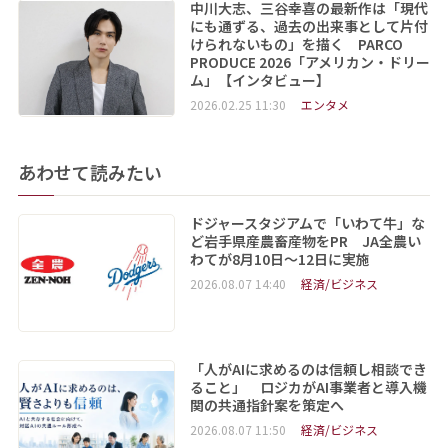
中川大志、三谷幸喜の最新作は「現代
にも通ずる、過去の出来事として片付
けられないもの」を描く PARCO
PRODUCE 2026「アメリカン・ドリー
ム」【インタビュー】
2026.02.25 11:30
エンタメ
あわせて読みたい
ドジャースタジアムで「いわて牛」な
ど岩手県産農畜産物をPR JA全農い
わてが8月10日～12日に実施
2026.08.07 14:40
経済/ビジネス
「人がAIに求めるのは信頼し相談でき
ること」 ロジカがAI事業者と導入機
関の共通指針案を策定へ
2026.08.07 11:50
経済/ビジネス