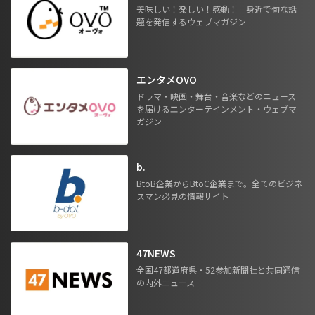
美味しい！楽しい！感動！ 身近で旬な話
題を発信するウェブマガジン
エンタメOVO
ドラマ・映画・舞台・音楽などのニュース
を届けるエンターテインメント・ウェブマ
ガジン
b.
BtoB企業からBtoC企業まで。全てのビジネ
スマン必見の情報サイト
47NEWS
全国47都道府県・52参加新聞社と共同通信
の内外ニュース