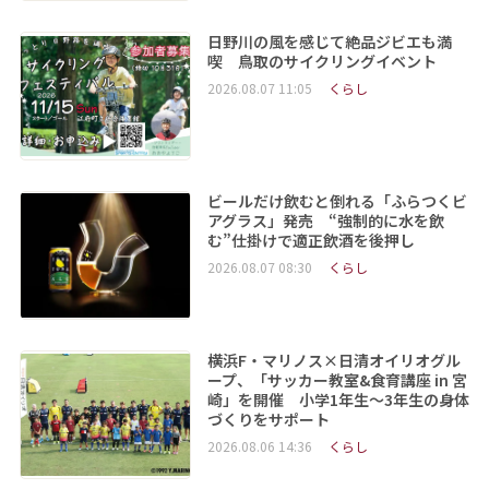
日野川の風を感じて絶品ジビエも満
喫 鳥取のサイクリングイベント
2026.08.07 11:05
くらし
ビールだけ飲むと倒れる「ふらつくビ
アグラス」発売 “強制的に水を飲
む”仕掛けで適正飲酒を後押し
2026.08.07 08:30
くらし
横浜F・マリノス×日清オイリオグル
ープ、「サッカー教室&食育講座 in 宮
崎」を開催 小学1年生～3年生の身体
づくりをサポート
2026.08.06 14:36
くらし