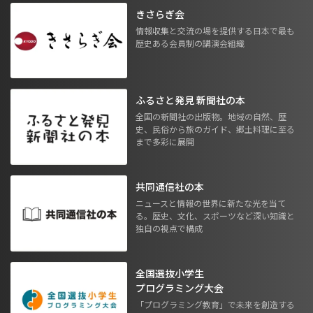
きさらぎ会
情報収集と交流の場を提供する日本で最も
歴史ある会員制の講演会組織
ふるさと発見 新聞社の本
全国の新聞社の出版物。地域の自然、歴
史、民俗から旅のガイド、郷土料理に至る
まで多彩に展開
共同通信社の本
ニュースと情報の世界に新たな光を当て
る。歴史、文化、スポーツなど深い知識と
独自の視点で構成
全国選抜小学生
プログラミング大会
「プログラミング教育」で未来を創造する