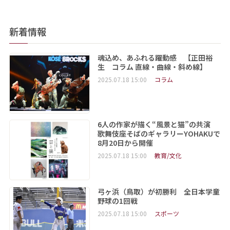
新着情報
魂込め、あふれる躍動感 【正田裕
生 コラム 直線・曲線・斜め線】
2025.07.18 15:00
コラム
6人の作家が描く“風景と猫”の共演
歌舞伎座そばのギャラリーYOHAKUで
8月20日から開催
2025.07.18 15:00
教育/文化
弓ヶ浜（鳥取）が初勝利 全日本学童
野球の1回戦
2025.07.18 15:00
スポーツ