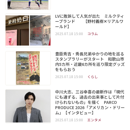
LVに敗訴して人気が出た ミルクティ
ーブランド 【野村義樹✕リアルワ
ールド】
2025.07.18 15:00
コラム
豊臣秀吉・秀長兄弟ゆかりの地を巡る
スタンプラリーがスタート 和歌山市
内5カ所・近畿6カ所を巡り限定グッズ
をもらおう
2025.07.18 15:00
くらし
中川大志、三谷幸喜の最新作は「現代
にも通ずる、過去の出来事として片付
けられないもの」を描く PARCO
PRODUCE 2026「アメリカン・ドリー
ム」【インタビュー】
2025.07.18 15:00
エンタメ