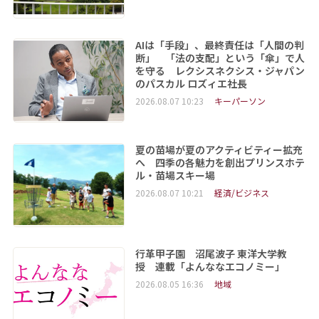
AIは「手段」、最終責任は「人間の判
断」 「法の支配」という「傘」で人
を守る レクシスネクシス・ジャパン
のパスカル ロズィエ社長
2026.08.07 10:23
キーパーソン
夏の苗場が夏のアクティビティー拡充
へ 四季の各魅力を創出プリンスホテ
ル・苗場スキー場
2026.08.07 10:21
経済/ビジネス
行革甲子園 沼尾波子 東洋大学教
授 連載「よんななエコノミー」
2026.08.05 16:36
地域