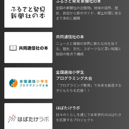
ふるさと発見 新聞社の本
全国の新聞社の出版物。地域の自然、歴
史、民俗から旅のガイド、郷土料理に至る
まで多彩に展開
共同通信社の本
ニュースと情報の世界に新たな光を当て
る。歴史、文化、スポーツなど深い知識と
独自の視点で構成
全国選抜小学生
プログラミング大会
「プログラミング教育」で未来を創造する
子どもたちを応援！！
はばたけラボ
日々のくらしを通じて未来世代のはばたき
を応援するプロジェクト