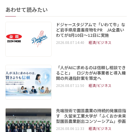
あわせて読みたい
ドジャースタジアムで「いわて牛」な
ど岩手県産農畜産物をPR JA全農い
わてが8月10日～12日に実施
2026.08.07 14:40
経済/ビジネス
「人がAIに求めるのは信頼し相談でき
ること」 ロジカがAI事業者と導入機
関の共通指針案を策定へ
2026.08.07 11:50
経済/ビジネス
先端技術で園芸農業の持続的発展目指
す 久留米工業大学が「ふくおか未来
型園芸農業創出コンソーシアム」参画
2026.08.06 11:33
経済/ビジネス