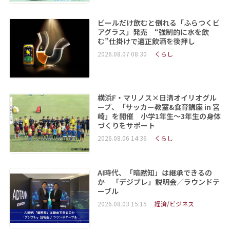
ビールだけ飲むと倒れる「ふらつくビ
アグラス」発売 “強制的に水を飲
む”仕掛けで適正飲酒を後押し
2026.08.07 08:30
くらし
横浜F・マリノス×日清オイリオグル
ープ、「サッカー教室&食育講座 in 宮
崎」を開催 小学1年生～3年生の身体
づくりをサポート
2026.08.06 14:36
くらし
AI時代、「暗黙知」は継承できるの
か 「デジブレ」説明会／ラウンドテ
ーブル
2026.08.03 15:15
経済/ビジネス