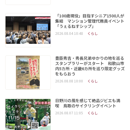
「100歳現役」目指すシニア1500人が
集結 マンション管理代務員イベント
「うぇるねすシップ」
2026.08.04 10:48
くらし
豊臣秀吉・秀長兄弟ゆかりの地を巡る
スタンプラリーがスタート 和歌山市
内5カ所・近畿6カ所を巡り限定グッズ
をもらおう
2026.08.08 10:00
くらし
日野川の風を感じて絶品ジビエも満
喫 鳥取のサイクリングイベント
2026.08.07 11:05
くらし