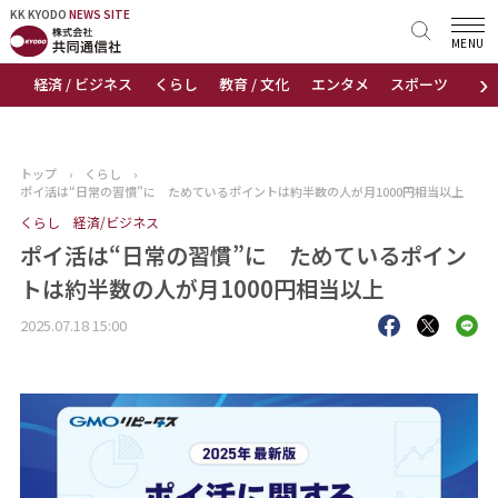
KK KYODO
KK KYODO
NEWS SITE
NEWS SITE
MENU
›
経済 / ビジネス
くらし
教育 / 文化
エンタメ
スポーツ
地
トップページ
お知らせ
トップ
›
くらし
›
ポイ活は“日常の習慣”に ためているポイントは約半数の人が月1000円相当以上
ニュース
くらし
経済/ビジネス
ポイ活は“日常の習慣”に ためているポイン
おすすめコンテンツ
トは約半数の人が月1000円相当以上
出版物
2025.07.18 15:00
会社概要