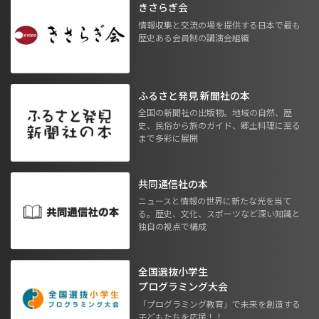
きさらぎ会
情報収集と交流の場を提供する日本で最も
歴史ある会員制の講演会組織
ふるさと発見 新聞社の本
全国の新聞社の出版物。地域の自然、歴
史、民俗から旅のガイド、郷土料理に至る
まで多彩に展開
共同通信社の本
ニュースと情報の世界に新たな光を当て
る。歴史、文化、スポーツなど深い知識と
独自の視点で構成
全国選抜小学生
プログラミング大会
「プログラミング教育」で未来を創造する
子どもたちを応援！！