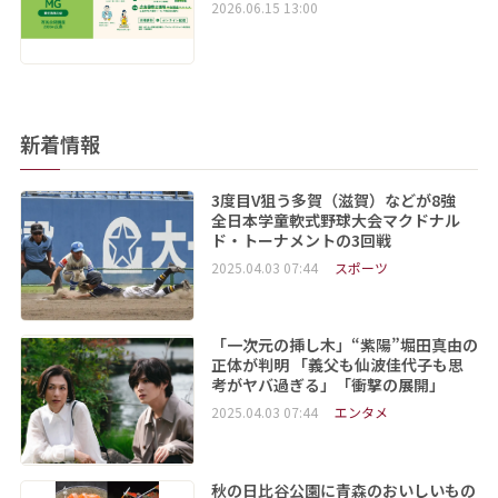
2026.06.15 13:00
新着情報
3度目V狙う多賀（滋賀）などが8強
全日本学童軟式野球大会マクドナル
ド・トーナメントの3回戦
2025.04.03 07:44
スポーツ
「一次元の挿し木」“紫陽”堀田真由の
正体が判明 「義父も仙波佳代子も思
考がヤバ過ぎる」「衝撃の展開」
2025.04.03 07:44
エンタメ
秋の日比谷公園に青森のおいしいもの