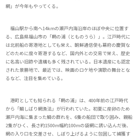
網」が今年もやってくる。
福山駅から南へ14kmの瀬戸内海沿岸のほぼ中央に位置す
る、広島県福山市の「鞆の浦（とものうら）」。江戸時代に
は北前船の寄港地としても栄え、朝鮮通信使も幕府の慶賀な
どのために度々寄港するなど、国内外との交易で栄え、歴史
に名高い旧跡や遺構も多く残されている。日本遺産にも認定
された景勝地で、最近では、映画のロケ地や演歌の舞台とな
るなど、注目を集めている。
港町としても知られる「鞆の浦」は、400年前の江戸時代
から「鯛しばり網漁法」が行われていた。初夏に産卵のため
瀬戸内海に集まった鯛の群れを、6隻の船団で取り囲み、親船
2隻がひく、長さ約1500m幅約100mの袋網に誘い込んだ後、
網の入り口を交差させ、しぼり上げるように包囲して捕獲す