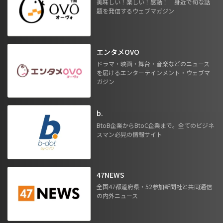
美味しい！楽しい！感動！ 身近で旬な話
題を発信するウェブマガジン
エンタメOVO
ドラマ・映画・舞台・音楽などのニュース
を届けるエンターテインメント・ウェブマ
ガジン
b.
BtoB企業からBtoC企業まで。全てのビジネ
スマン必見の情報サイト
47NEWS
全国47都道府県・52参加新聞社と共同通信
の内外ニュース