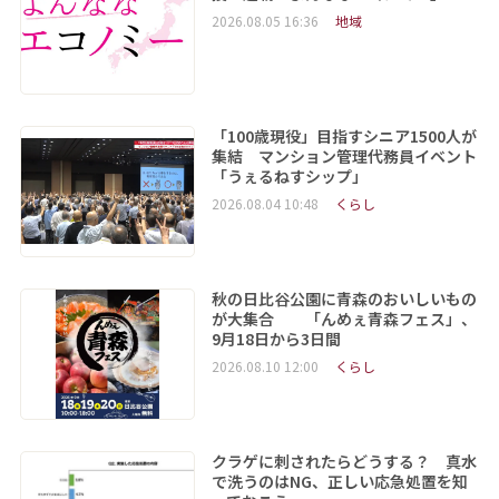
2026.08.05 16:36
地域
「100歳現役」目指すシニア1500人が
集結 マンション管理代務員イベント
「うぇるねすシップ」
2026.08.04 10:48
くらし
秋の日比谷公園に青森のおいしいもの
が大集合 「んめぇ青森フェス」、
9月18日から3日間
2026.08.10 12:00
くらし
クラゲに刺されたらどうする？ 真水
で洗うのはNG、正しい応急処置を知