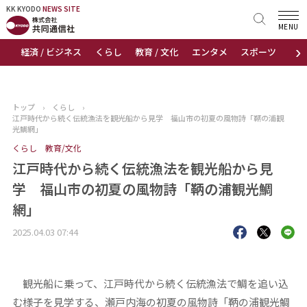
KK KYODO
KK KYODO
NEWS SITE
NEWS SITE
MENU
›
経済 / ビジネス
くらし
教育 / 文化
エンタメ
スポーツ
地
トップページ
お知らせ
トップ
›
くらし
›
江戸時代から続く伝統漁法を観光船から見学 福山市の初夏の風物詩「鞆の浦観
ニュース
光鯛網」
くらし
教育/文化
おすすめコンテンツ
江戸時代から続く伝統漁法を観光船から見
学 福山市の初夏の風物詩「鞆の浦観光鯛
出版物
網」
会社概要
2025.04.03 07:44
観光船に乗って、江戸時代から続く伝統漁法で鯛を追い込
む様子を見学する、瀬戸内海の初夏の風物詩「鞆の浦観光鯛