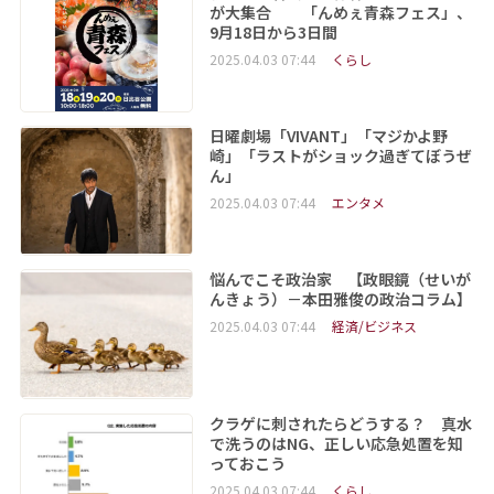
が大集合 「んめぇ青森フェス」、
9月18日から3日間
2025.04.03 07:44
くらし
日曜劇場「VIVANT」「マジかよ野
崎」「ラストがショック過ぎてぼうぜ
ん」
2025.04.03 07:44
エンタメ
悩んでこそ政治家 【政眼鏡（せいが
んきょう）－本田雅俊の政治コラム】
2025.04.03 07:44
経済/ビジネス
クラゲに刺されたらどうする？ 真水
で洗うのはNG、正しい応急処置を知
っておこう
2025.04.03 07:44
くらし