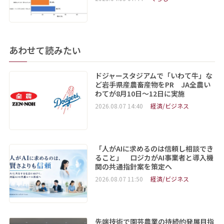
あわせて読みたい
ドジャースタジアムで「いわて牛」な
ど岩手県産農畜産物をPR JA全農い
わてが8月10日～12日に実施
2026.08.07 14:40
経済/ビジネス
「人がAIに求めるのは信頼し相談でき
ること」 ロジカがAI事業者と導入機
関の共通指針案を策定へ
2026.08.07 11:50
経済/ビジネス
先端技術で園芸農業の持続的発展目指