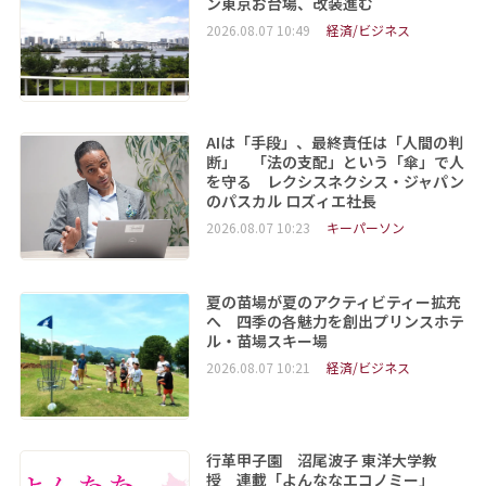
ン東京お台場、改装進む
2026.08.07 10:49
経済/ビジネス
AIは「手段」、最終責任は「人間の判
断」 「法の支配」という「傘」で人
を守る レクシスネクシス・ジャパン
のパスカル ロズィエ社長
2026.08.07 10:23
キーパーソン
夏の苗場が夏のアクティビティー拡充
へ 四季の各魅力を創出プリンスホテ
ル・苗場スキー場
2026.08.07 10:21
経済/ビジネス
行革甲子園 沼尾波子 東洋大学教
授 連載「よんななエコノミー」