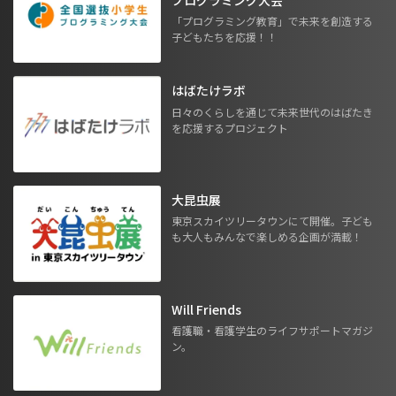
「プログラミング教育」で未来を創造する
子どもたちを応援！！
はばたけラボ
日々のくらしを通じて未来世代のはばたき
を応援するプロジェクト
大昆虫展
東京スカイツリータウンにて開催。子ども
も大人もみんなで楽しめる企画が満載！
Will Friends
看護職・看護学生のライフサポートマガジ
ン。