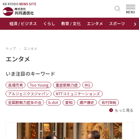
KK KYODO
KK KYODO
NEWS SITE
NEWS SITE
MENU
›
経済 / ビジネス
くらし
教育 / 文化
エンタメ
スポーツ
地
トップページ
お知らせ
トップ
›
エンタメ
ニュース
エンタメ
おすすめコンテンツ
いま注目のキーワード
高畑充希
Too Young
重症筋無力症
MG
出版物
アルジェニクスジャパン
NTTコミュニケーションズ
全国筋無力症友の会
b.dot
愛知
瀬戸康史
有村架純
会社概要
もっと見る