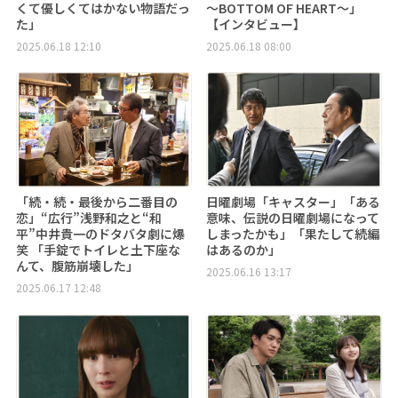
くて優しくてはかない物語だっ
～BOTTOM OF HEART～」
た」
【インタビュー】
2025.06.18 12:10
2025.06.18 08:00
「続・続・最後から二番目の
日曜劇場「キャスター」「ある
恋」“広行”浅野和之と“和
意味、伝説の日曜劇場になって
平”中井貴一のドタバタ劇に爆
しまったかも」「果たして続編
笑 「手錠でトイレと土下座な
はあるのか」
んて、腹筋崩壊した」
2025.06.16 13:17
2025.06.17 12:48