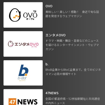
OVO
美味しい！楽しい！感動！ 身近で旬な話
題を発信するウェブマガジン
エンタメOVO
ドラマ・映画・舞台・音楽などのニュース
を届けるエンターテインメント・ウェブマ
ガジン
b.
BtoB企業からBtoC企業まで。全てのビジネ
スマン必見の情報サイト
47NEWS
全国47都道府県・52参加新聞社と共同通信
の内外ニュース