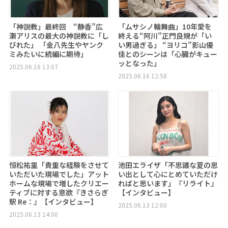
「神説教」最終回 “静香”広
「ムサシノ輪舞曲」10年愛を
瀬アリスの最大の神説教に「し
終える“阿川”正門良規が「い
びれた」 「金八先生やヤンク
い男過ぎる」 “ヨリコ”影山優
ミみたいに続編に期待」
佳とのシーンは「心臓がキュー
ッとなった」
2025.06.16 13:07
2025.06.16 12:58
恒松祐里「貴重な経験をさせて
池田エライザ「不思議な夏の思
いただいた現場でした」アット
い出として心にとめていただけ
ホームな現場で増したクリエー
ればと思います」『リライト』
ティブに対する意欲『きさらぎ
【インタビュー】
駅 Re：』【インタビュー】
2025.06.13 12:00
2025.06.13 14:00