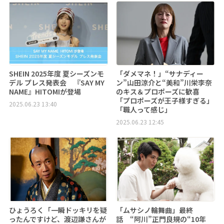
SHEIN 2025年度 夏シーズンモ
「ダメマネ！」“サナディー
デル プレス発表会 『SAY MY
ン”山田涼介と“美和”川栄李奈
NAME』HITOMIが登場
のキス＆プロポーズに歓喜
「プロポーズが王子様すぎる」
2025.06.23 13:40
「職人って感じ」
2025.06.23 12:45
ひょうろく「一瞬ドッキリを疑
「ムサシノ輪舞曲」最終
ったんですけど、渡辺謙さんが
話 “阿川”正門良規の“10年