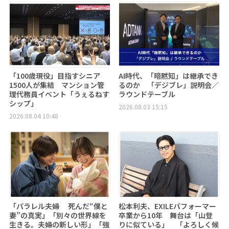
「100歳現役」目指すシニア
AI時代、「暗黙知」は継承でき
1500人が集結 マンション管
るのか 「デジブレ」説明会／
理代務員イベント「うぇるねす
ラウンドテーブル
シップ」
2026.08.03 15:15
2026.08.04 10:48
「パラレル夫婦 死んだ“僕と
松本利夫、EXILEパフォーマー
妻”の真実」「別々の世界線を
卒業から10年 舞台は「山登
生きる。夫婦の新しい形」「強
りに似ている」 「よろしく候