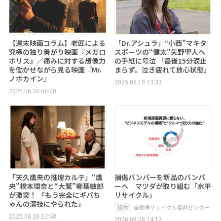
【週末映画コラム】老匠による
「Dr.アシュラ」“小西”マキタ
究極の独り善がり映画『メガロ
スポーツの“健太”矢野聖人へ
ポリス』／痛みに対する想像力
の手紙に号泣 「最後15分涙止
を働かせながら見る映画『Mr.
まらず。泣き疲れて放心状態」
ノボカイン』
2025.06.19 13:33
2025.06.20 08:00
「天久鷹央の推理カルテ」“鷹
損傷バンパーを新品のバンパ
央”橋本環奈と“大鷲”柳葉敏郎
ーへ マツダが取り組む「水平
が激突！ 「もう完全にギバち
リサイクル」
ゃんの演技にやられた」
提供
自動車リサイクル促進センター
2025.06.18 12:48
2026.08.06 14:12