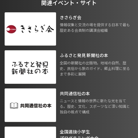
関連イベント・サイト
きさらぎ会
情報収集と交流の場を提供する日本で最も
歴史ある会員制の講演会組織
ふるさと発見 新聞社の本
全国の新聞社の出版物。地域の自然、歴
史、民俗から旅のガイド、郷土料理に至る
まで多彩に展開
共同通信社の本
ニュースと情報の世界に新たな光を当て
る。歴史、文化、スポーツなど深い知識と
独自の視点で構成
全国選抜小学生
プログラミング大会