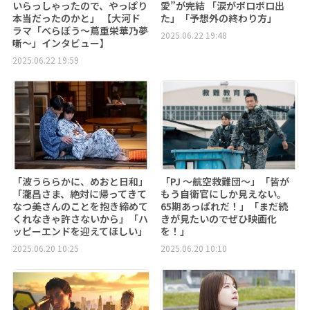
いらっしゃったので、やっぱり
愛”が完結 「涙がボロボロ出
本当だったのかと」 【大河ド
た」「予想外の終わり方」
ラマ「べらぼう～蔦重栄華乃夢
2025.06.22 19:48
噺～」インタビュー】
2025.06.22 19:59
「波うららかに、めおと日和」
「PJ ～航空救難団～」「皆が
「瀧昌さま、絶対に帰ってきて
もう自衛官にしか見えない。
なつ美さんのことを抱き締めて
65期あっぱれだ！」「まだ続
くれなきゃ許さないから」「ハ
きが見たいのでぜひ映画化
ッピーエンドを迎えてほしい」
を！」
2025.06.20 10:25
2025.06.20 10:10