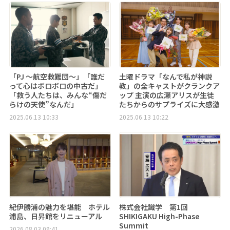
「PJ ～航空救難団～」「誰だ
土曜ドラマ「なんで私が神説
って心はボロボロの中古だ」
教」の全キャストがクランクア
「救う人たちは、みんな“傷だ
ップ 主演の広瀬アリスが生徒
らけの天使”なんだ」
たちからのサプライズに大感激
2025.06.13 10:33
2025.06.13 10:22
紀伊勝浦の魅力を堪能 ホテル
株式会社識学 第1回
浦島、日昇館をリニューアル
SHIKIGAKU High-Phase
Summit
2026.08.03 09:41