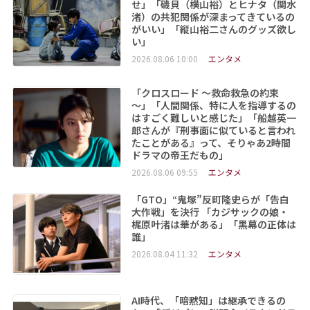
せ」「磯貝（横山裕）とヒナタ（関水
渚）の共犯関係が深まってきているの
がいい」「縦山裕二さんのグッズ欲し
い」
2026.08.06 10:00
エンタメ
「クロスロード ～救命救急の約束
～」「人間関係、特に人を指導するの
はすごく難しいと感じた」「船越英一
郎さんが『刑事面に似ていると言われ
たことがある』って、そりゃあ2時間
ドラマの帝王だもの」
2026.08.06 09:55
エンタメ
「GTO」“鬼塚”反町隆史らが「告白
大作戦」を決行 「カジサックの娘・
梶原叶渚は華がある」「黒幕の正体は
誰」
2026.08.04 11:32
エンタメ
AI時代、「暗黙知」は継承できるの