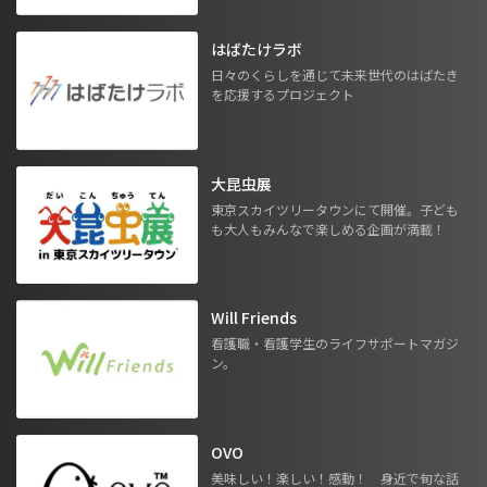
はばたけラボ
日々のくらしを通じて未来世代のはばたき
を応援するプロジェクト
大昆虫展
東京スカイツリータウンにて開催。子ども
も大人もみんなで楽しめる企画が満載！
Will Friends
看護職・看護学生のライフサポートマガジ
ン。
OVO
美味しい！楽しい！感動！ 身近で旬な話