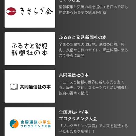
情報収集と交流の場を提供する日本で最も
歴史ある会員制の講演会組織
ふるさと発見 新聞社の本
全国の新聞社の出版物。地域の自然、歴
史、民俗から旅のガイド、郷土料理に至る
まで多彩に展開
共同通信社の本
ニュースと情報の世界に新たな光を当て
る。歴史、文化、スポーツなど深い知識と
独自の視点で構成
全国選抜小学生
プログラミング大会
「プログラミング教育」で未来を創造する
子どもたちを応援！！