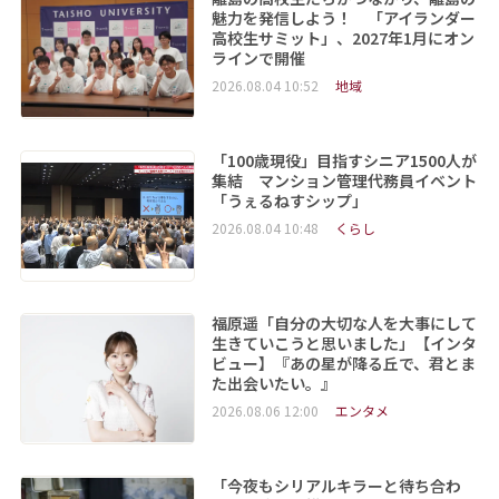
魅力を発信しよう！ 「アイランダー
高校生サミット」、2027年1月にオン
ラインで開催
2026.08.04 10:52
地域
「100歳現役」目指すシニア1500人が
集結 マンション管理代務員イベント
「うぇるねすシップ」
2026.08.04 10:48
くらし
福原遥「自分の大切な人を大事にして
生きていこうと思いました」【インタ
ビュー】『あの星が降る丘で、君とま
た出会いたい。』
2026.08.06 12:00
エンタメ
「今夜もシリアルキラーと待ち合わ