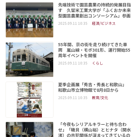
先端技術で園芸農業の持続的発展目指
す 久留米工業大学が「ふくおか未来
型園芸農業創出コンソーシアム」参画
2025.09.11 10:35
経済/ビジネス
55年間、京の街を走り続けてきた車
両 嵐山線・モボ301形、運行開始55
周年イベントを開催
2025.09.11 10:35
くらし
夏季企画展「秀吉・秀長と和歌山」
和歌山市立博物館で8月8日から
2025.09.11 10:35
教育/文化
「今夜もシリアルキラーと待ち合わ
せ」「磯貝（横山裕）とヒナタ（関水
渚）の共犯関係が深まってきているの