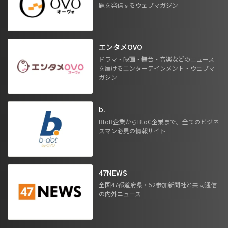
題を発信するウェブマガジン
エンタメOVO
ドラマ・映画・舞台・音楽などのニュース
を届けるエンターテインメント・ウェブマ
ガジン
b.
BtoB企業からBtoC企業まで。全てのビジネ
スマン必見の情報サイト
47NEWS
全国47都道府県・52参加新聞社と共同通信
の内外ニュース