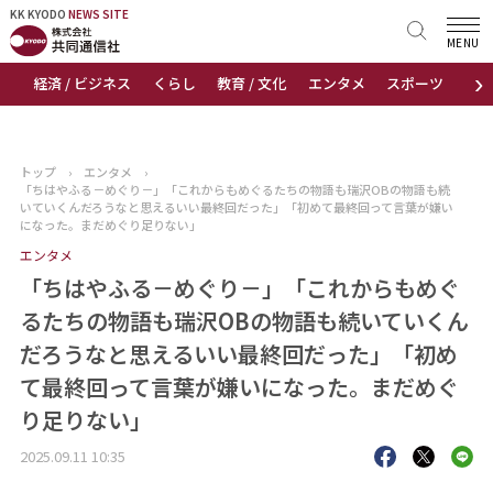
KK KYODO
KK KYODO
NEWS SITE
NEWS SITE
MENU
›
経済 / ビジネス
くらし
教育 / 文化
エンタメ
スポーツ
地
トップページ
お知らせ
トップ
›
エンタメ
›
「ちはやふる－めぐり－」「これからもめぐるたちの物語も瑞沢OBの物語も続
ニュース
いていくんだろうなと思えるいい最終回だった」「初めて最終回って言葉が嫌い
になった。まだめぐり足りない」
エンタメ
おすすめコンテンツ
「ちはやふる－めぐり－」「これからもめぐ
出版物
るたちの物語も瑞沢OBの物語も続いていくん
だろうなと思えるいい最終回だった」「初め
会社概要
て最終回って言葉が嫌いになった。まだめぐ
り足りない」
2025.09.11 10:35