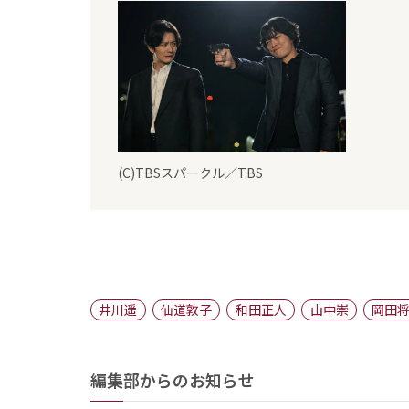
(C)TBSスパークル／TBS
井川遥
仙道敦子
和田正人
山中崇
岡田
編集部からのお知らせ