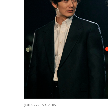
(C)TBSスパークル／TBS