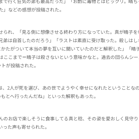
まで行く狂気の弟も最高だった」「お酢に毒物とはビックリ。晴ち
た」などの感想が投稿された。
せられ、「見る側に想像させる終わり方になっていた。真が晴子を
兄弟は自首したのだろう」「ラストは素直に受け取った。殺しはし
にかたがついて本当の夢を互いに聞いていたのだと解釈した」「晴
はここまで＝晴子は殺さないという意味かなと。過去の団らんシー
ントが投稿された。
、2人が死を選び、あの世でようやく幸せになれたということな
のもとへ行ったんだね」といった解釈もあった。
んのお店で楽しそうに食事してる真と稔、その姿を愛おしく見守り
いった声も寄せられた。