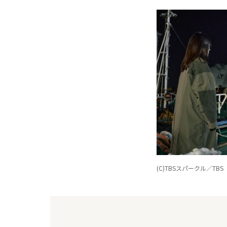
(C)TBSスパークル／TBS