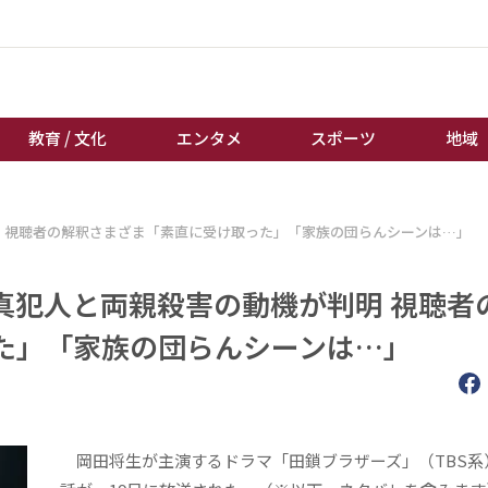
教育 / 文化
エンタメ
スポーツ
地域
経済 / ビジネス
誰もが輝いて働く社会へ
 視聴者の解釈さまざま「素直に受け取った」「家族の団らんシーンは…」
くらし
天皇杯サッカー
教育 / 文化
オートレース
真犯人と両親殺害の動機が判明 視聴者
エンタメ
競輪
た」「家族の団らんシーンは…」
スポーツ
ボートレース
地域
棋王戦
キーパーソン
女流本因坊戦
岡田将生が主演するドラマ「田鎖ブラザーズ」（TBS系