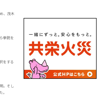
め、茂木
ら拳銃を
択をする
明。そし
た。