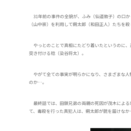
31年前の事件の全貌が、ふみ（仙道敦子）の口か
（山中崇）を利用して朔太郎（和田正人）たちを殺
やっとのことで真相にたどり着いたというのに、
突き付ける稔（染谷将太）。
やがて全ての事実が明らかになり、さまざまな人
のか…。
最終話では、田鎖兄弟の両親の死因が茂木による
て、毒殺を行った真犯人は、朔太郎が銃を届けなか