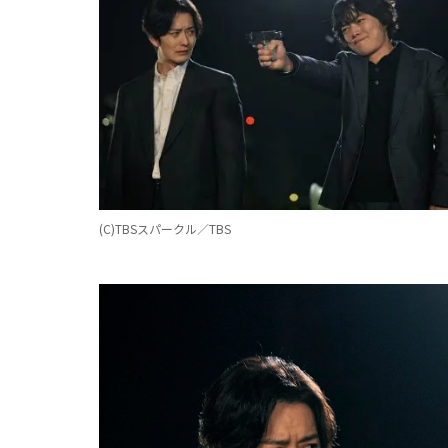
(C)TBSスパークル／TBS