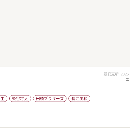
最終更新: 2026.06
エ
将生
染谷将太
田鎖ブラザーズ
長江英和