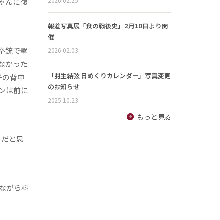
2026.02.25
ゃんに復
報道写真展「食の戦後史」2月10日より開
催
拳銃で撃
2026.02.03
なかった
「羽生結弦 日めくりカレンダー」写真変更
子の背中
のお知らせ
ンは前に
2025.10.23
もっと見る
のだと思
ながら料