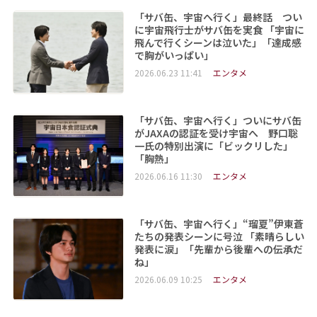
「サバ缶、宇宙へ行く」最終話 つい
に宇宙飛行士がサバ缶を実食 「宇宙に
飛んで行くシーンは泣いた」「達成感
で胸がいっぱい」
2026.06.23 11:41
エンタメ
「サバ缶、宇宙へ行く」ついにサバ缶
がJAXAの認証を受け宇宙へ 野口聡
一氏の特別出演に「ビックリした」
「胸熱」
2026.06.16 11:30
エンタメ
「サバ缶、宇宙へ行く」“瑠夏”伊東蒼
たちの発表シーンに号泣 「素晴らしい
発表に涙」「先輩から後輩への伝承だ
ね」
2026.06.09 10:25
エンタメ