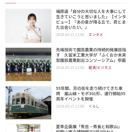
福原遥「自分の大切な人を大事にして
生きていこうと思いました」【インタ
ビュー】『あの星が降る丘で、君とま
た出会いたい。』
2026.05.15 12:00
エンタメ
先端技術で園芸農業の持続的発展目指
す 久留米工業大学が「ふくおか未来
型園芸農業創出コンソーシアム」参画
2026.05.15 12:00
経済/ビジネス
55年間、京の街を走り続けてきた車
両 嵐山線・モボ301形、運行開始55
周年イベントを開催
2026.05.15 12:00
くらし
夏季企画展「秀吉・秀長と和歌山」
和歌山市立博物館で8月8日から