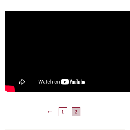
←
1
2