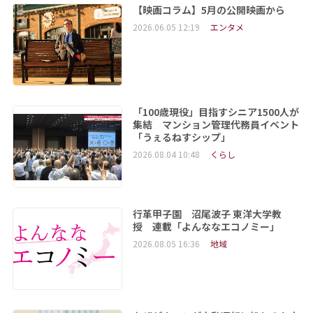
【映画コラム】5月の公開映画から
2026.06.05 12:19
エンタメ
「100歳現役」目指すシニア1500人が
集結 マンション管理代務員イベント
「うぇるねすシップ」
2026.08.04 10:48
くらし
行革甲子園 沼尾波子 東洋大学教
授 連載「よんななエコノミー」
2026.08.05 16:36
地域