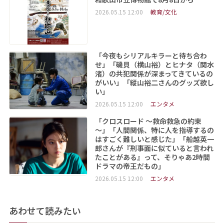
2026.05.15 12:00
教育/文化
「今夜もシリアルキラーと待ち合わ
せ」「磯貝（横山裕）とヒナタ（関水
渚）の共犯関係が深まってきているの
がいい」「縦山裕二さんのグッズ欲し
い」
2026.05.15 12:00
エンタメ
「クロスロード ～救命救急の約束
～」「人間関係、特に人を指導するの
はすごく難しいと感じた」「船越英一
郎さんが『刑事面に似ていると言われ
たことがある』って、そりゃあ2時間
ドラマの帝王だもの」
2026.05.15 12:00
エンタメ
あわせて読みたい