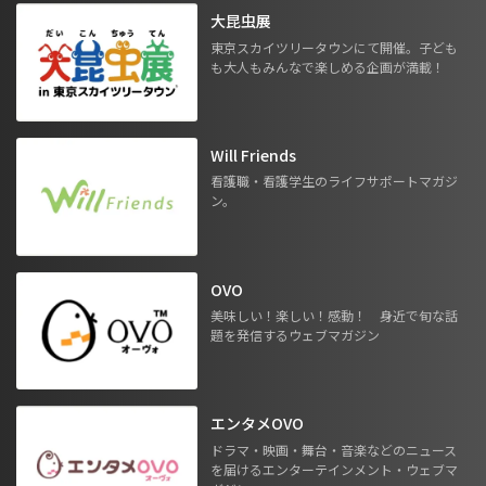
大昆虫展
東京スカイツリータウンにて開催。子ども
も大人もみんなで楽しめる企画が満載！
Will Friends
看護職・看護学生のライフサポートマガジ
ン。
OVO
美味しい！楽しい！感動！ 身近で旬な話
題を発信するウェブマガジン
エンタメOVO
ドラマ・映画・舞台・音楽などのニュース
を届けるエンターテインメント・ウェブマ