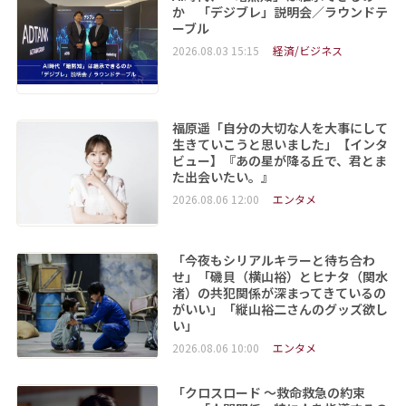
か 「デジブレ」説明会／ラウンドテ
ーブル
2026.08.03 15:15
経済/ビジネス
福原遥「自分の大切な人を大事にして
生きていこうと思いました」【インタ
ビュー】『あの星が降る丘で、君とま
た出会いたい。』
2026.08.06 12:00
エンタメ
「今夜もシリアルキラーと待ち合わ
せ」「磯貝（横山裕）とヒナタ（関水
渚）の共犯関係が深まってきているの
がいい」「縦山裕二さんのグッズ欲し
い」
2026.08.06 10:00
エンタメ
「クロスロード ～救命救急の約束