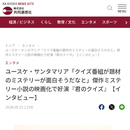
KK KYODO
KK KYODO
NEWS SITE
NEWS SITE
MENU
›
経済 / ビジネス
くらし
教育 / 文化
エンタメ
スポーツ
地
トップページ
お知らせ
トップ
›
エンタメ
›
ユースケ・サンタマリア「クイズ番組が題材のミステリーが面白そうだなと」傑
ニュース
作ミステリー小説の映画化で好演『君のクイズ』【インタビュー】
エンタメ
おすすめコンテンツ
ユースケ・サンタマリア「クイズ番組が題材
のミステリーが面白そうだなと」傑作ミステ
出版物
リー小説の映画化で好演『君のクイズ』【イ
ンタビュー】
会社概要
2026.05.15 12:00