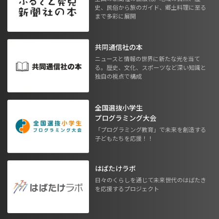
史、民俗から旅のガイド、郷土料理に至る
まで多彩に展開
共同通信社の本
ニュースと情報の世界に新たな光を当て
る。歴史、文化、スポーツなど深い知識と
独自の視点で構成
全国選抜小学生
プログラミング大会
「プログラミング教育」で未来を創造する
子どもたちを応援！！
はばたけラボ
日々のくらしを通じて未来世代のはばたき
を応援するプロジェクト