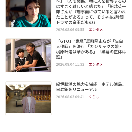
～」「人間関係、特に人を指導するの
はすごく難しいと感じた」「船越英一
郎さんが『刑事面に似ていると言われ
たことがある』って、そりゃあ2時間
ドラマの帝王だもの」
2026.08.06 09:55
エンタメ
「GTO」“鬼塚”反町隆史らが「告白
大作戦」を決行 「カジサックの娘・
梶原叶渚は華がある」「黒幕の正体は
誰」
2026.08.04 11:32
エンタメ
紀伊勝浦の魅力を堪能 ホテル浦島、
日昇館をリニューアル
2026.08.03 09:41
くらし