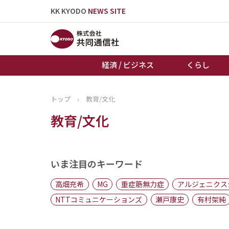
KK KYODO
NEWS SITE
経済 / ビジネス
くらし
トップ
›
教育/文化
トップページ
教育/文化
お知らせ
いま注目のキーワード
高畑充希
MG
重症筋無力症
アルジェニクス
NTTコミュニケーションズ
瀬戸康史
有村架純