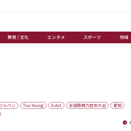
教育 / 文化
エンタメ
スポーツ
地域
経済 / ビジネス
誰もが輝いて働く社会へ
くらし
天皇杯サッカー
教育 / 文化
オートレース
エンタメ
競輪
スポーツ
ボートレース
地域
棋王戦
ジャパン
Too Young
b.dot
全国筋無力症友の会
愛知
キーパーソン
女流本因坊戦