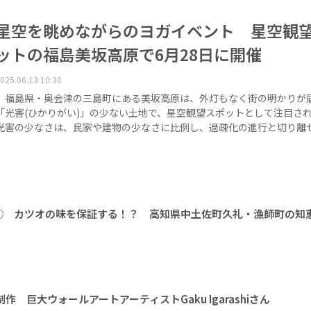
星空を眺めながらのヨガイベント 星空観
ットの福島美坂高原で6月28日に開催
025.06.13 10:30
福島県・奥会津の三島町にある美坂高原は、外灯もなく街の明かりが
「光害(ひかりがい)」の少ない土地で、星空観望スポットとして注目さ
光害の少なさは、民家や建物の少なさに比例し、過疎化の進行と切り離
① カツオの味を保証する！？ 高知県中土佐町久礼・漁師町の知
 巨大ウォールアートアーティストGaku Igarashiさん