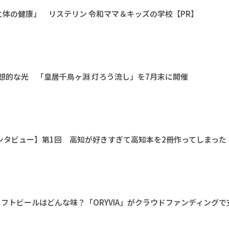
体の健康」 リステリン 令和ママ＆キッズの学校【PR】
幻想的な光 「皇居千鳥ヶ淵 灯ろう流し」を7月末に開催
インタビュー】第1回 高知が好きすぎて高知本を2冊作ってしまった
ラフトビールはどんな味？「ORYVIA」がクラウドファンディングで