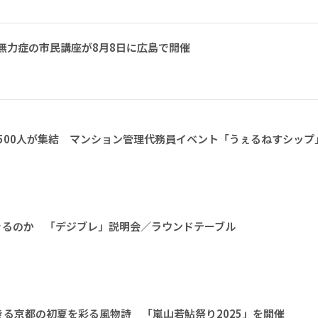
無力症の市民講座が8月8日に広島で開催
1500人が集結 マンション管理代務員イベント「うぇるねすシップ
きるのか 「デジブレ」説明会／ラウンドテーブル
る京都の初夏を彩る風物詩 「嵐山若鮎祭り2025」を開催