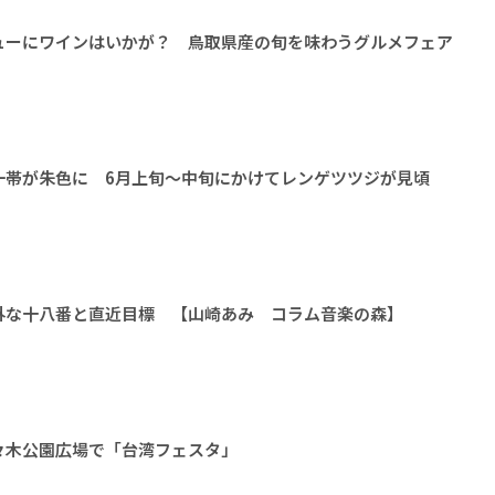
ューにワインはいかが？ 鳥取県産の旬を味わうグルメフェア
一帯が朱色に 6月上旬～中旬にかけてレンゲツツジが見頃
外な十八番と直近目標 【山崎あみ コラム音楽の森】
々木公園広場で「台湾フェスタ」