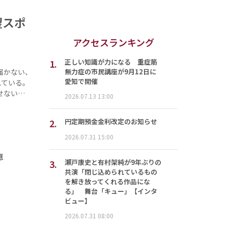
望スポ
アクセスランキング
1.
正しい知識が力になる 重症筋
無力症の市民講座が9月12日に
届かない、
愛知で開催
れている。
せない…
2026.07.13 13:00
2.
円定期預金金利改定のお知らせ
2026.07.31 15:00
恵
3.
瀬戸康史と有村架純が9年ぶりの
共演「閉じ込められているもの
を解き放ってくれる作品にな
る」 舞台「キュー」【インタ
ビュー】
2026.07.31 08:00