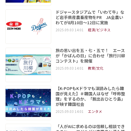
ドジャースタジアムで「いわて牛」な
ど岩手県産農畜産物をPR JA全農い
わてが8月10日～12日に実施
2025.09.03 14:01
経済/ビジネス
旅の思い出を五・七・五で！ エース
が「かばんの日」に合わせ「旅行川柳
コンテスト」を開催
2025.09.03 14:01
教育/文化
【K-POPもKドラマも深読みしたら韓
国が見えた】＃韓国人はなぜ「呼称整
理」をするのか、「脱出おひとり島」
が映す韓国社会
2025.09.03 14:01
エンタメ
「人がAIに求めるのは信頼し相談でき