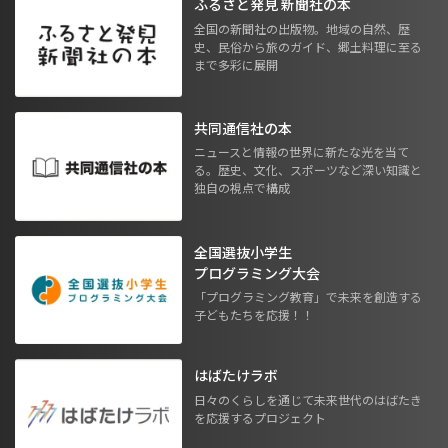
ふるさと発見 新聞社の本
全国の新聞社の出版物。地域の自然、歴
史、民俗から旅のガイド、郷土料理に至る
まで多彩に展開
共同通信社の本
ニュースと情報の世界に新たな光を当て
る。歴史、文化、スポーツなど深い知識と
独自の視点で構成
全国選抜小学生
プログラミング大会
「プログラミング教育」で未来を創造する
子どもたちを応援！！
はばたけラボ
日々のくらしを通じて未来世代のはばたき
を応援するプロジェクト