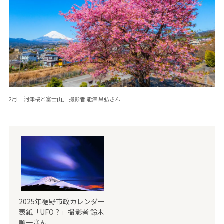
2月 「河津桜と富士山」 撮影者 能澤 昌弘さん
2025年裾野市政カレンダー
表紙「UFO？」撮影者 鈴木
順一さん