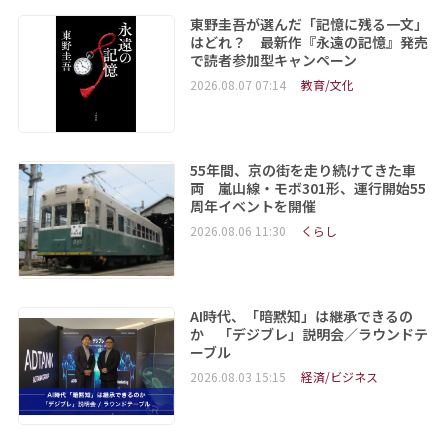
東野圭吾が選んだ「記憶に残る一文」
はどれ？ 最新作『永遠の記憶』発売
で読者参加型キャンペーン
2026.08.07 07:14
教育/文化
55年間、京の街を走り続けてきた車
両 嵐山線・モボ301形、運行開始55
周年イベントを開催
2026.08.06 11:30
くらし
AI時代、「暗黙知」は継承できるの
か 「デジブレ」説明会／ラウンドテ
ーブル
2026.08.03 15:15
経済/ビジネス