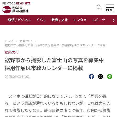
KK KYODO
KK KYODO
NEWS SITE
NEWS SITE
MENU
›
経済 / ビジネス
くらし
教育 / 文化
エンタメ
スポーツ
地
トップページ
お知らせ
トップ
›
教育/文化
›
裾野市から撮影した富士山の写真を募集中 採用作品は市政カレンダーに掲載
ニュース
教育/文化
裾野市から撮影した富士山の写真を募集中
おすすめコンテンツ
採用作品は市政カレンダーに掲載
出版物
2025.09.03 14:01
会社概要
スマホで撮影が日常的になっていて、改めて「写真を撮
る」という意識が薄れているかもしれないが、これは力を入
れて撮影したくなる。静岡県裾野市では毎年、市内から撮影