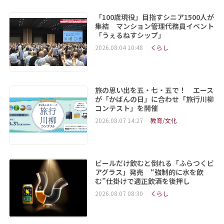
「100歳現役」目指すシニア1500人が
集結 マンション管理代務員イベント
「うぇるねすシップ」
2026.08.04 10:48
くらし
旅の思い出を五・七・五で！ エース
が「かばんの日」に合わせ「旅行川柳
コンテスト」を開催
2026.08.07 14:27
教育/文化
ビールだけ飲むと倒れる「ふらつくビ
アグラス」発売 “強制的に水を飲
む”仕掛けで適正飲酒を後押し
2026.08.07 08:30
くらし