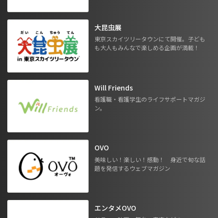
大昆虫展
東京スカイツリータウンにて開催。子ども
も大人もみんなで楽しめる企画が満載！
Will Friends
看護職・看護学生のライフサポートマガジ
ン。
OVO
美味しい！楽しい！感動！ 身近で旬な話
題を発信するウェブマガジン
エンタメOVO