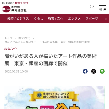
KK KYODO
KK KYODO
NEWS SITE
NEWS SITE
MENU
›
経済 / ビジネス
くらし
教育 / 文化
エンタメ
スポーツ
地
トップページ
お知らせ
トップ
›
教育/文化
›
障がいがある人が描いたアート作品の美術展 東京・銀座の画廊で開催
ニュース
教育/文化
障がいがある人が描いたアート作品の美術
おすすめコンテンツ
展 東京・銀座の画廊で開催
出版物
2026.05.31 10:00
会社概要