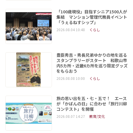
「100歳現役」目指すシニア1500人が
集結 マンション管理代務員イベント
「うぇるねすシップ」
2026.08.04 10:48
くらし
豊臣秀吉・秀長兄弟ゆかりの地を巡る
スタンプラリーがスタート 和歌山市
内5カ所・近畿6カ所を巡り限定グッズ
をもらおう
2026.08.08 10:00
くらし
旅の思い出を五・七・五で！ エース
が「かばんの日」に合わせ「旅行川柳
コンテスト」を開催
2026.08.07 14:27
教育/文化