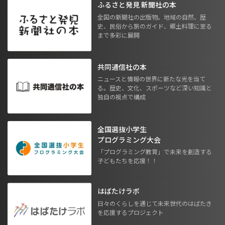
ふるさと発見 新聞社の本
全国の新聞社の出版物。地域の自然、歴
史、民俗から旅のガイド、郷土料理に至る
まで多彩に展開
共同通信社の本
ニュースと情報の世界に新たな光を当て
る。歴史、文化、スポーツなど深い知識と
独自の視点で構成
全国選抜小学生
プログラミング大会
「プログラミング教育」で未来を創造する
子どもたちを応援！！
はばたけラボ
日々のくらしを通じて未来世代のはばたき
を応援するプロジェクト