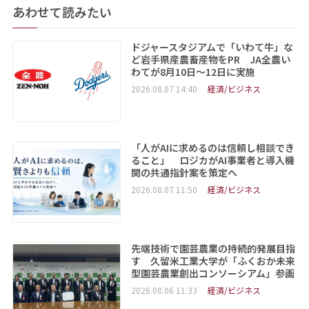
あわせて読みたい
ドジャースタジアムで「いわて牛」な
ど岩手県産農畜産物をPR JA全農い
わてが8月10日～12日に実施
2026.08.07 14:40
経済/ビジネス
「人がAIに求めるのは信頼し相談でき
ること」 ロジカがAI事業者と導入機
関の共通指針案を策定へ
2026.08.07 11:50
経済/ビジネス
先端技術で園芸農業の持続的発展目指
す 久留米工業大学が「ふくおか未来
型園芸農業創出コンソーシアム」参画
2026.08.06 11:33
経済/ビジネス