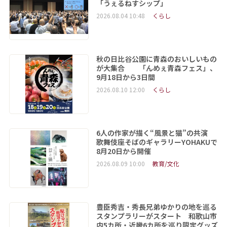
「うぇるねすシップ」
2026.08.04 10:48
くらし
秋の日比谷公園に青森のおいしいもの
が大集合 「んめぇ青森フェス」、
9月18日から3日間
2026.08.10 12:00
くらし
6人の作家が描く“風景と猫”の共演
歌舞伎座そばのギャラリーYOHAKUで
8月20日から開催
2026.08.09 10:00
教育/文化
豊臣秀吉・秀長兄弟ゆかりの地を巡る
スタンプラリーがスタート 和歌山市
内5カ所・近畿6カ所を巡り限定グッズ