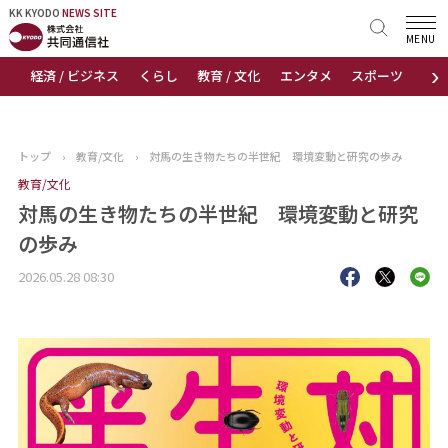
KK KYODO
KK KYODO
NEWS SITE
NEWS SITE
MENU
›
経済 / ビジネス
くらし
教育 / 文化
エンタメ
スポーツ
地
トップページ
お知らせ
トップ
›
教育/文化
›
対馬の生き物たちの半世紀 環境変動と研究の歩み
ニュース
教育/文化
対馬の生き物たちの半世紀 環境変動と研究
おすすめコンテンツ
の歩み
2026.05.28 08:30
出版物
会社概要