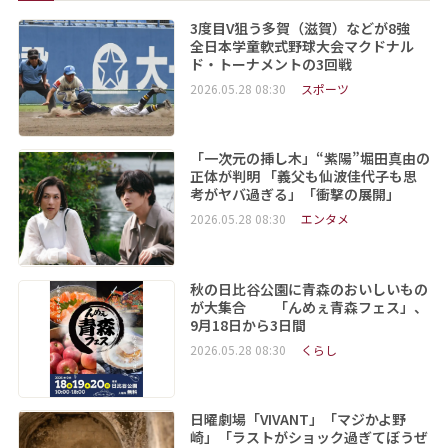
3度目V狙う多賀（滋賀）などが8強
全日本学童軟式野球大会マクドナル
ド・トーナメントの3回戦
2026.05.28 08:30
スポーツ
「一次元の挿し木」“紫陽”堀田真由の
正体が判明 「義父も仙波佳代子も思
考がヤバ過ぎる」「衝撃の展開」
2026.05.28 08:30
エンタメ
秋の日比谷公園に青森のおいしいもの
が大集合 「んめぇ青森フェス」、
9月18日から3日間
2026.05.28 08:30
くらし
日曜劇場「VIVANT」「マジかよ野
崎」「ラストがショック過ぎてぼうぜ