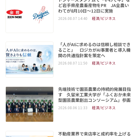
ど岩手県産農畜産物をPR JA全農い
わてが8月10日～12日に実施
2026.08.07 14:40
経済/ビジネス
「人がAIに求めるのは信頼し相談でき
ること」 ロジカがAI事業者と導入機
関の共通指針案を策定へ
2026.08.07 11:50
経済/ビジネス
先端技術で園芸農業の持続的発展目指
す 久留米工業大学が「ふくおか未来
型園芸農業創出コンソーシアム」参画
2026.08.06 11:33
経済/ビジネス
不動産業界で来店率と成約率を上げる