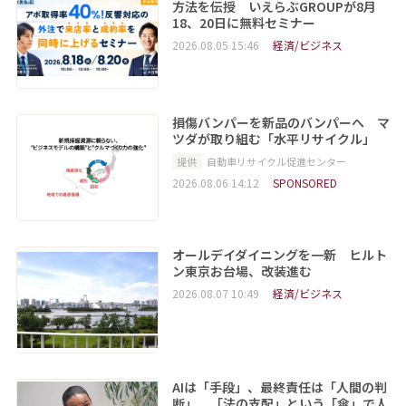
方法を伝授 いえらぶGROUPが8月
18、20日に無料セミナー
2026.08.05 15:46
経済/ビジネス
損傷バンパーを新品のバンパーへ マ
ツダが取り組む「水平リサイクル」
提供
自動車リサイクル促進センター
2026.08.06 14:12
SPONSORED
オールデイダイニングを一新 ヒルト
ン東京お台場、改装進む
2026.08.07 10:49
経済/ビジネス
AIは「手段」、最終責任は「人間の判
断」 「法の支配」という「傘」で人