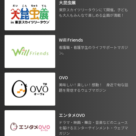
大昆虫展
東京スカイツリータウンにて開催。子ども
も大人もみんなで楽しめる企画が満載！
Will Friends
看護職・看護学生のライフサポートマガジ
ン。
OVO
美味しい！楽しい！感動！ 身近で旬な話
題を発信するウェブマガジン
エンタメOVO
ドラマ・映画・舞台・音楽などのニュース
を届けるエンターテインメント・ウェブマ
ガジン