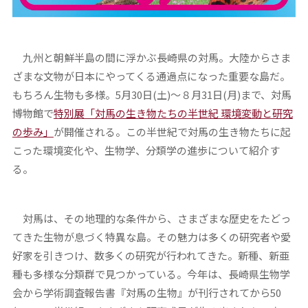
九州と朝鮮半島の間に浮かぶ長崎県の対馬。大陸からさま
ざまな文物が日本にやってくる通過点になった重要な島だ。
もちろん生物も多様。5月30日(土)～８月31日(月)まで、対馬
博物館で
特別展「対馬の生き物たちの半世紀 環境変動と研究
の歩み」
が開催される。この半世紀で対馬の生き物たちに起
こった環境変化や、生物学、分類学の進歩について紹介す
る。
対馬は、その地理的な条件から、さまざまな歴史をたどっ
てきた生物が息づく特異な島。その魅力は多くの研究者や愛
好家を引きつけ、数多くの研究が行われてきた。新種、新亜
種も多様な分類群で見つかっている。今年は、長崎県生物学
会から学術調査報告書『対馬の生物』が刊行されてから50