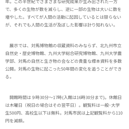
年。この半世紀でさまざまな研究成果が生み出された一方
で、多くの生物が数を減らし、逆に一部の生物は大いに数を
増やした。すべてが人間の活動に起因しているとは限らない
が、それでも人間の生活が及ぼした影響は計り知れない。
展示では、対馬博物館の収蔵資料のみならず、北九州市立
自然史・歴史博物館、九州大学総合研究博物館、九州大学農
学部、対馬の自然と生き物の会などの貴重な標本資料を多数
公開。対馬の生物に起こった50年間の変化を追うことができ
る。
開館時間は９時30分〜17時(入館は16時30分まで)。休館日
は木曜日（祝日の場合はその翌平日）。観覧料は一般･大学
生500円、高校生以下は無料。対馬市民は上記観覧料から110
円を減額。