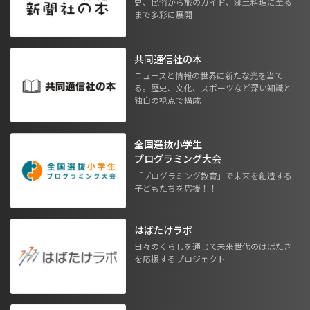
史、民俗から旅のガイド、郷土料理に至る
まで多彩に展開
共同通信社の本
ニュースと情報の世界に新たな光を当て
る。歴史、文化、スポーツなど深い知識と
独自の視点で構成
全国選抜小学生
プログラミング大会
「プログラミング教育」で未来を創造する
子どもたちを応援！！
はばたけラボ
日々のくらしを通じて未来世代のはばたき
を応援するプロジェクト