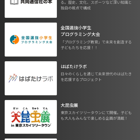
る。歴史、文化、スポーツなど深い知識と
独自の視点で構成
全国選抜小学生
プログラミング大会
「プログラミング教育」で未来を創造する
子どもたちを応援！！
はばたけラボ
日々のくらしを通じて未来世代のはばたき
を応援するプロジェクト
大昆虫展
東京スカイツリータウンにて開催。子ども
も大人もみんなで楽しめる企画が満載！