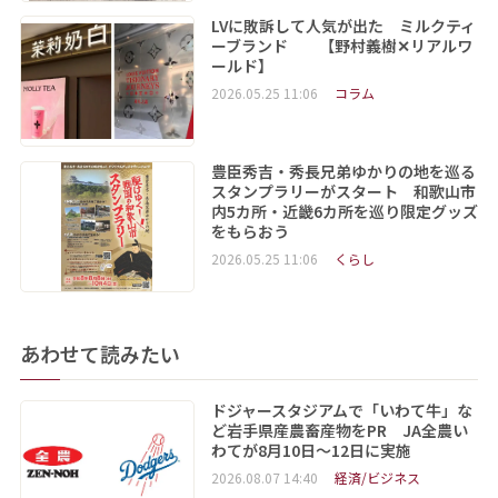
LVに敗訴して人気が出た ミルクティ
ーブランド 【野村義樹✕リアルワ
ールド】
2026.05.25 11:06
コラム
豊臣秀吉・秀長兄弟ゆかりの地を巡る
スタンプラリーがスタート 和歌山市
内5カ所・近畿6カ所を巡り限定グッズ
をもらおう
2026.05.25 11:06
くらし
あわせて読みたい
ドジャースタジアムで「いわて牛」な
ど岩手県産農畜産物をPR JA全農い
わてが8月10日～12日に実施
2026.08.07 14:40
経済/ビジネス