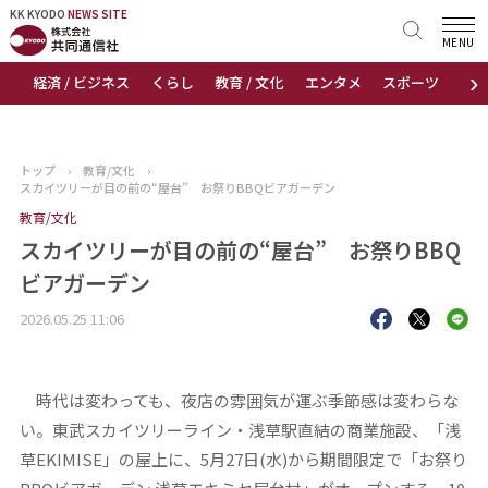
KK KYODO
KK KYODO
NEWS SITE
NEWS SITE
MENU
›
経済 / ビジネス
くらし
教育 / 文化
エンタメ
スポーツ
地
トップページ
お知らせ
トップ
›
教育/文化
›
スカイツリーが目の前の“屋台” お祭りBBQビアガーデン
ニュース
教育/文化
スカイツリーが目の前の“屋台” お祭りBBQ
おすすめコンテンツ
ビアガーデン
出版物
2026.05.25 11:06
会社概要
時代は変わっても、夜店の雰囲気が運ぶ季節感は変わらな
い。東武スカイツリーライン・浅草駅直結の商業施設、「浅
草EKIMISE」の屋上に、5月27日(水)から期間限定で「お祭り