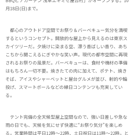
BBQビアガーデン 浅草エキミセ屋台村」がオープンする。10
月18日(日)まで。
都心のアウトドア空間でお祭り＆バーベキュー気分を満喫
するというコンセプト。開放的な屋上から見えるのは東京ス
カイツリーだ。夕焼けに染まる空、漂う香ばしい香り、あち
こちから聞こえるにぎやかな笑い声。現代の都市空間に再現
されるお祭りの風景だ。バーベキューは、食材や機材の準備
はもちろん一切不要。焼きたての肉に加えて、ポテト、焼き
そば、アイスやシャーベットと屋台グルメが並び、射的や輪
投げ、スマートボールなどの縁日コンテンツも充実してい
る。
テント完備の全天候型屋上空間なので、強い日差しや急な
雨の日でも、天候を気にせず快適に“お祭り気分”を楽しめ
る。営業時間は平日12時～22時、土日祝日は11時～22時。と