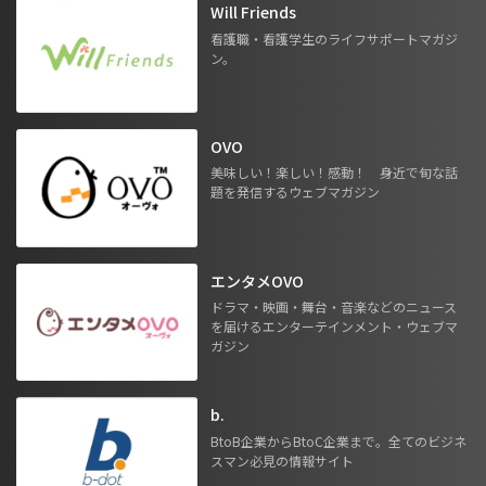
Will Friends
看護職・看護学生のライフサポートマガジ
ン。
OVO
美味しい！楽しい！感動！ 身近で旬な話
題を発信するウェブマガジン
エンタメOVO
ドラマ・映画・舞台・音楽などのニュース
を届けるエンターテインメント・ウェブマ
ガジン
b.
BtoB企業からBtoC企業まで。全てのビジネ
スマン必見の情報サイト