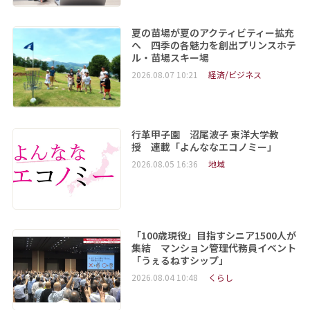
夏の苗場が夏のアクティビティー拡充
へ 四季の各魅力を創出プリンスホテ
ル・苗場スキー場
2026.08.07 10:21
経済/ビジネス
行革甲子園 沼尾波子 東洋大学教
授 連載「よんななエコノミー」
2026.08.05 16:36
地域
「100歳現役」目指すシニア1500人が
集結 マンション管理代務員イベント
「うぇるねすシップ」
2026.08.04 10:48
くらし