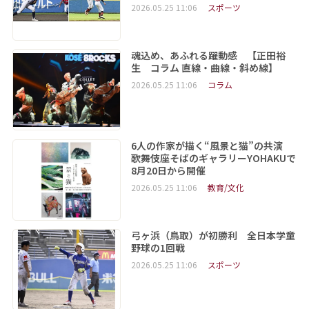
2026.05.25 11:06
スポーツ
魂込め、あふれる躍動感 【正田裕
生 コラム 直線・曲線・斜め線】
2026.05.25 11:06
コラム
6人の作家が描く“風景と猫”の共演
歌舞伎座そばのギャラリーYOHAKUで
8月20日から開催
2026.05.25 11:06
教育/文化
弓ヶ浜（鳥取）が初勝利 全日本学童
野球の1回戦
2026.05.25 11:06
スポーツ