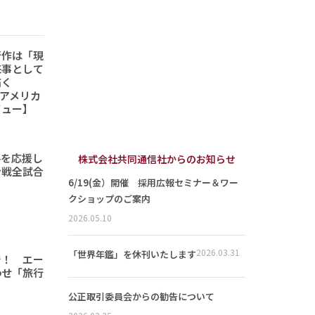
新作は「現
来事として
描く
6「アメリカ
ビュー】
手を応援し
株式会社共同通信社からのお知らせ
ン戦全試合
6/19(金）開催 採用広報セミナー＆ワー
クショップのご案内
2026.05.10
2026.03.31
「世界年鑑」を休刊いたします
で！ エー
わせ「旅行
公正取引委員会からの勧告について