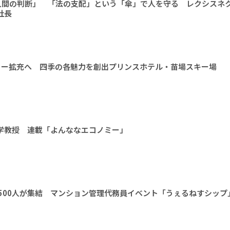
人間の判断」 「法の支配」という「傘」で人を守る レクシスネ
社長
ィー拡充へ 四季の各魅力を創出プリンスホテル・苗場スキー場
大学教授 連載「よんななエコノミー」
1500人が集結 マンション管理代務員イベント「うぇるねすシップ