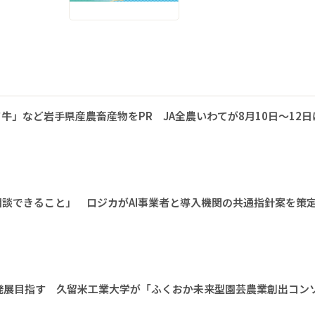
牛」など岩手県産農畜産物をPR JA全農いわてが8月10日～12日
相談できること」 ロジカがAI事業者と導入機関の共通指針案を策
発展目指す 久留米工業大学が「ふくおか未来型園芸農業創出コン