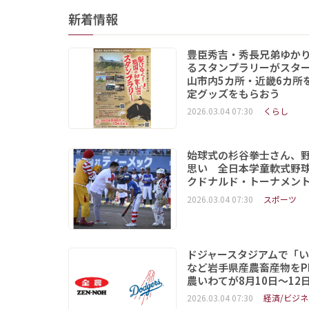
新着情報
豊臣秀吉・秀長兄弟ゆか
るスタンプラリーがスタ
山市内5カ所・近畿6カ所
定グッズをもらおう
2026.03.04 07:30
くらし
始球式の杉谷拳士さん、
思い 全日本学童軟式野球
クドナルド・トーナメン
2026.03.04 07:30
スポーツ
ドジャースタジアムで「
など岩手県産農畜産物をP
農いわてが8月10日～12
2026.03.04 07:30
経済/ビジネ