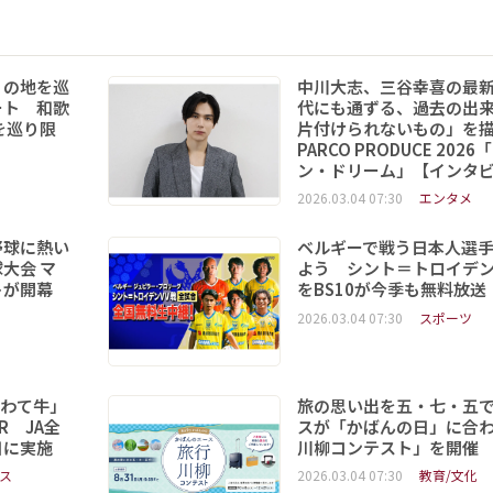
りの地を巡
中川大志、三谷幸喜の最
ート 和歌
代にも通ずる、過去の出
を巡り限
片付けられないもの」を
PARCO PRODUCE 202
ン・ドリーム」【インタ
2026.03.04 07:30
エンタメ
野球に熱い
ベルギーで戦う日本人選
大会 マ
よう シント＝トロイデ
トが開幕
をBS10が今季も無料放送
2026.03.04 07:30
スポーツ
いわて牛」
旅の思い出を五・七・五
R JA全
スが「かばんの日」に合
日に実施
川柳コンテスト」を開催
ス
2026.03.04 07:30
教育/文化