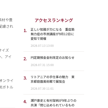
アクセスランキング
素材や豊
配慮され
1.
正しい知識が力になる 重症筋
無力症の市民講座が9月12日に
愛知で開催
2026.07.13 13:00
サイズ
ン、アイ
2.
円定期預金金利改定のお知らせ
2026.07.31 15:00
3.
リトアニアの手仕事の魅力 東
オンライ
京都庭園美術館で展覧会
気ボトル
2026.07.30 11:01
4.
瀬戸康史と有村架純が9年ぶりの
共演「閉じ込められているもの