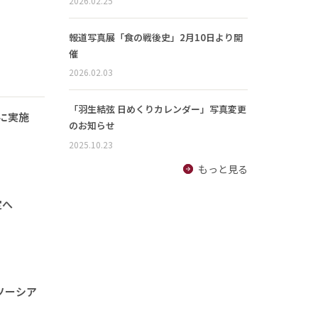
2026.02.25
報道写真展「食の戦後史」2月10日より開
催
2026.02.03
「羽生結弦 日めくりカレンダー」写真変更
に実施
のお知らせ
2025.10.23
もっと見る
定へ
ソーシア