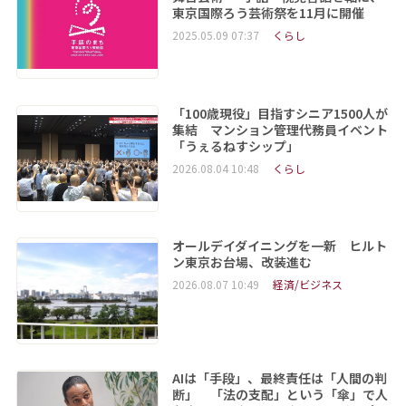
東京国際ろう芸術祭を11月に開催
2025.05.09 07:37
くらし
「100歳現役」目指すシニア1500人が
集結 マンション管理代務員イベント
「うぇるねすシップ」
2026.08.04 10:48
くらし
オールデイダイニングを一新 ヒルト
ン東京お台場、改装進む
2026.08.07 10:49
経済/ビジネス
AIは「手段」、最終責任は「人間の判
断」 「法の支配」という「傘」で人