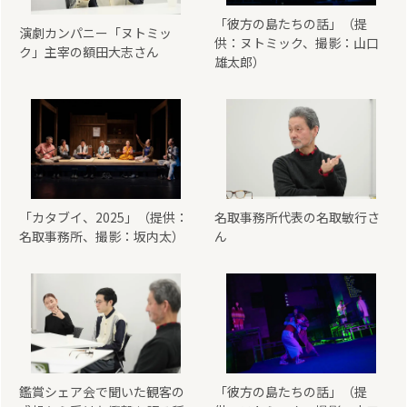
「彼方の島たちの話」（提
演劇カンパニー「ヌトミッ
供：ヌトミック、撮影：山口
ク」主宰の額田大志さん
雄太郎）
「カタブイ、2025」（提供：
名取事務所代表の名取敏行さ
名取事務所、撮影：坂内太）
ん
鑑賞シェア会で聞いた観客の
「彼方の島たちの話」（提