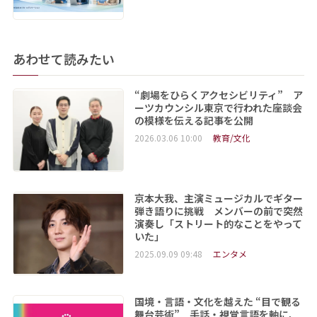
あわせて読みたい
“劇場をひらくアクセシビリティ” ア
ーツカウンシル東京で行われた座談会
の模様を伝える記事を公開
2026.03.06 10:00
教育/文化
京本大我、主演ミュージカルでギター
弾き語りに挑戦 メンバーの前で突然
演奏し「ストリート的なことをやって
いた」
2025.09.09 09:48
エンタメ
国境・言語・文化を越えた “目で観る
舞台芸術” 手話・視覚言語を軸に、