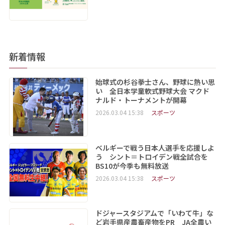
新着情報
始球式の杉谷拳士さん、野球に熱い思
い 全日本学童軟式野球大会 マクド
ナルド・トーナメントが開幕
2026.03.04 15:38
スポーツ
ベルギーで戦う日本人選手を応援しよ
う シント＝トロイデン戦全試合を
BS10が今季も無料放送
2026.03.04 15:38
スポーツ
ドジャースタジアムで「いわて牛」な
ど岩手県産農畜産物をPR JA全農い