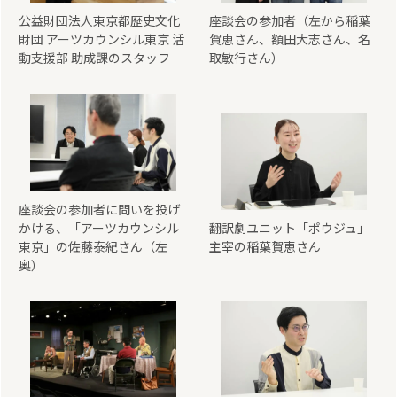
公益財団法人東京都歴史文化
座談会の参加者（左から稲葉
財団 アーツカウンシル東京 活
賀恵さん、額田大志さん、名
動支援部 助成課のスタッフ
取敏行さん）
座談会の参加者に問いを投げ
かける、「アーツカウンシル
翻訳劇ユニット「ポウジュ」
東京」の佐藤泰紀さん（左
主宰の稲葉賀恵さん
奥）