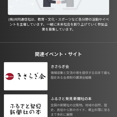
(株)共同通信社は、教育・文化・スポーツなど各分野の活動やイベ
ントを主催しています。一緒に未来社会を創り上げていく参加企
業を募集しています。
関連イベント・サイト
きさらぎ会
情報収集と交流の場を提供する日本で最も
歴史ある会員制の講演会組織
ふるさと発見 新聞社の本
全国の新聞社の出版物。地域の自然、歴
史、民俗から旅のガイド、郷土料理に至る
まで多彩に展開