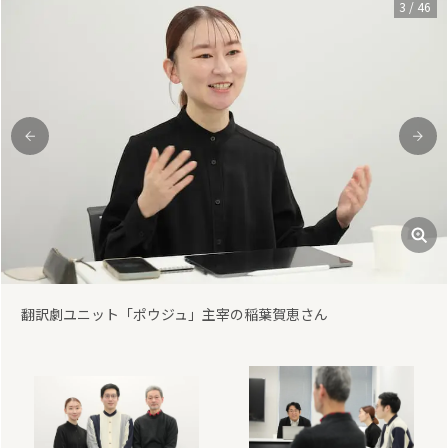
3
/
46
前
次
翻訳劇ユニット「ポウジュ」主宰の稲葉賀恵さん