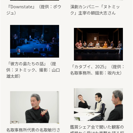
『Downstate』（提供：ポウ
演劇カンパニー「ヌトミッ
ジュ）
ク」主宰の額田大志さん
「彼方の島たちの話」（提
「カタブイ、2025」（提供：
供：ヌトミック、撮影：山口
名取事務所、撮影：坂内太）
雄太郎）
鑑賞シェア会で聞いた観客の
名取事務所代表の名取敏行さ
感想から受けた衝撃を語る稲