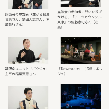
座談会の参加者に問いを投げ
座談会の参加者（左から稲葉
かける、「アーツカウンシル
賀恵さん、額田大志さん、名
東京」の佐藤泰紀さん（左
取敏行さん）
奥）
翻訳劇ユニット「ポウジュ」
『Downstate』（提供：ポウ
主宰の稲葉賀恵さん
ジュ）