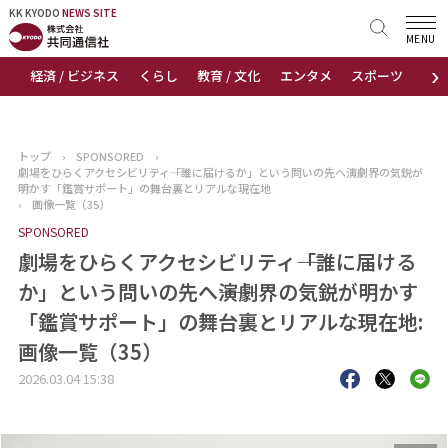
KK KYODO
KK KYODO
NEWS SITE
NEWS SITE
MENU
›
経済 / ビジネス
くらし
教育 / 文化
エンタメ
スポーツ
地
トップページ
お知らせ
トップ
›
SPONSORED
›
劇場をひらくアクセシビリティ――「誰に届けるか」という問いの先へ――演劇界の気鋭が
ニュース
明かす「鑑賞サポート」の舞台裏とリアルな現在地
›
画像一覧（35）
SPONSORED
おすすめコンテンツ
劇場をひらくアクセシビリティ――「誰に届ける
出版物
か」という問いの先へ――演劇界の気鋭が明かす
「鑑賞サポート」の舞台裏とリアルな現在地:
会社概要
画像一覧（35）
2026.03.04 15:38