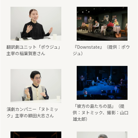
翻訳劇ユニット「ポウジュ」
『Downstate』（提供：ポウ
主宰の稲葉賀恵さん
ジュ）
「彼方の島たちの話」（提
演劇カンパニー「ヌトミッ
供：ヌトミック、撮影：山口
ク」主宰の額田大志さん
雄太郎）