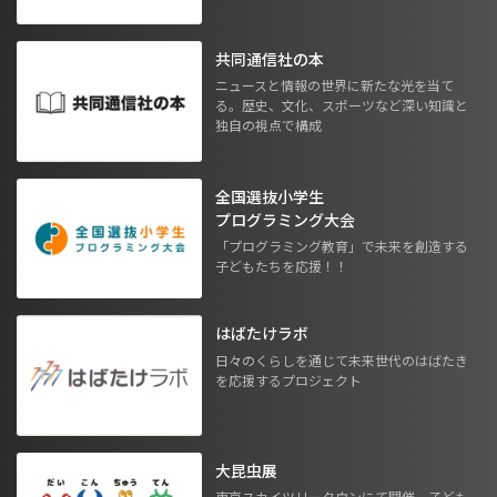
共同通信社の本
ニュースと情報の世界に新たな光を当て
る。歴史、文化、スポーツなど深い知識と
独自の視点で構成
全国選抜小学生
プログラミング大会
「プログラミング教育」で未来を創造する
子どもたちを応援！！
はばたけラボ
日々のくらしを通じて未来世代のはばたき
を応援するプロジェクト
大昆虫展
東京スカイツリータウンにて開催。子ども