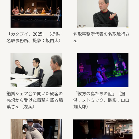
「カタブイ、2025」（提供：
名取事務所代表の名取敏行さ
名取事務所、撮影：坂内太）
ん
鑑賞シェア会で聞いた観客の
「彼方の島たちの話」（提
感想から受けた衝撃を語る稲
供：ヌトミック、撮影：山口
葉さん（左奥）
雄太郎）