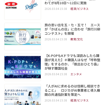
わてが8月10日～12日に実施
2026.03.04 15:38
経済/ビジネス
旅の思い出を五・七・五で！ エース
が「かばんの日」に合わせ「旅行川柳
コンテスト」を開催
2026.03.04 15:38
教育/文化
【K-POPもKドラマも深読みしたら韓
国が見えた】＃韓国人はなぜ「呼称整
理」をするのか、「脱出おひとり島」
が映す韓国社会
2026.03.04 15:38
エンタメ
「人がAIに求めるのは信頼し相談でき
ること」 ロジカがAI事業者と導入機
関の共通指針案を策定へ
2026.03.04 15:38
経済/ビジネス