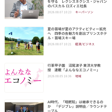
を守る レクシスネクシス・ジャパン
のパスカル ロズィエ社長
2026.08.07 10:23
キーパーソン
夏の苗場が夏のアクティビティー拡充
へ 四季の各魅力を創出プリンスホテ
ル・苗場スキー場
2026.08.07 10:21
経済/ビジネス
行革甲子園 沼尾波子 東洋大学教
授 連載「よんななエコノミー」
2026.08.05 16:36
地域
AI時代、「暗黙知」は継承できるの
か 「デジブレ」説明会／ラウンドテ
ーブル