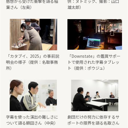
感想から受けた衝撃を語る稲
供：ヌトミック、撮影：山口
葉さん（左奥）
雄太郎）
「カタブイ、2025」の事前説
「Downstate」の鑑賞サポー
明会の様子（提供：名取事務
トで使用された字幕タブレッ
所）
ト（提供：ポウジュ）
字幕を使った演出の難しさに
劇団だけの努力に依存するサ
ついて語る額田さん（中央）
ポートの限界を語る名取さん