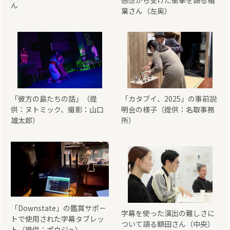
ん
葉さん（左奥）
「彼方の島たちの話」（提
「カタブイ、2025」の事前説
供：ヌトミック、撮影：山口
明会の様子（提供：名取事務
雄太郎）
所）
「Downstate」の鑑賞サポー
字幕を使った演出の難しさに
トで使用された字幕タブレッ
ついて語る額田さん（中央）
ト（提供：ポウジュ）