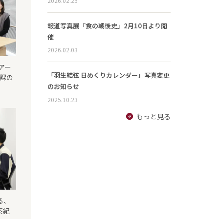
2026.02.25
報道写真展「食の戦後史」2月10日より開
催
2026.02.03
アー
「羽生結弦 日めくりカレンダー」写真変更
成課の
のお知らせ
2025.10.23
もっと見る
る、
泰紀