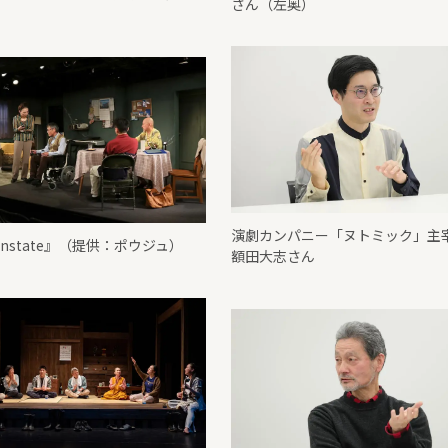
さん（左奥）
演劇カンパニー「ヌトミック」主
wnstate』（提供：ポウジュ）
額田大志さん