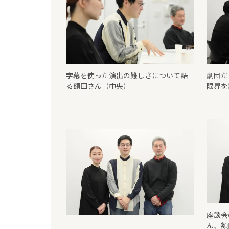
字幕を使った演出の難しさについて語
劇団だ
る額田さん（中央）
限界を
座談会
ん、額