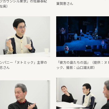
ツカウンシル東京」の佐藤泰紀
葉賀恵さん
左奥）
ンパニー「ヌトミック」主宰の
「彼方の島たちの話」（提供：ヌ
志さん
ック、撮影：山口雄太郎）