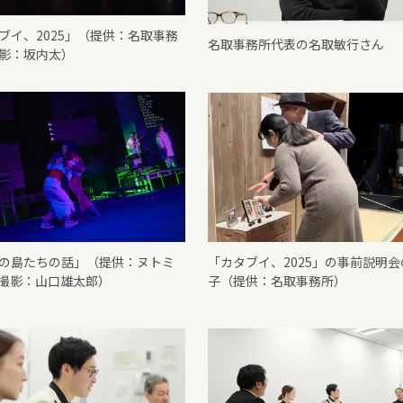
ブイ、2025」（提供：名取事務
名取事務所代表の名取敏行さん
影：坂内太）
の島たちの話」（提供：ヌトミ
「カタブイ、2025」の事前説明会
撮影：山口雄太郎）
子（提供：名取事務所）