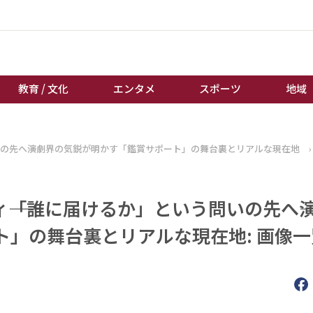
教育 / 文化
エンタメ
スポーツ
地域
経済 / ビジネス
誰もが輝いて働く社会へ
いの先へ――演劇界の気鋭が明かす「鑑賞サポート」の舞台裏とリアルな現在地
›
くらし
天皇杯サッカー
教育 / 文化
オートレース
―「誰に届けるか」という問いの先へ――
エンタメ
競輪
スポーツ
ボートレース
」の舞台裏とリアルな現在地: 画像一
地域
棋王戦
キーパーソン
女流本因坊戦