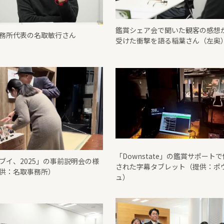
鑑賞シェア会で聞いた観客の感想
務所代表の名取敏行さん
受けた衝撃を語る稲葉さん（左奥
「Downstate」の鑑賞サポート
ブイ、2025」の事前説明会の様
された字幕タブレット（提供：ポ
供：名取事務所）
ュ）