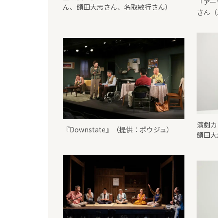
「アー
ん、額田大志さん、名取敏行さん）
さん（
演劇カ
『Downstate』（提供：ポウジュ）
額田大