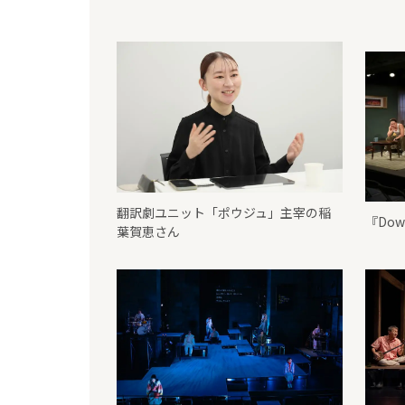
翻訳劇ユニット「ポウジュ」主宰の稲
『Do
葉賀恵さん