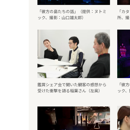
「彼方の島たちの話」（提供：ヌトミ
「カタ
ック、撮影：山口雄太郎）
所、撮
鑑賞シェア会で聞いた観客の感想から
「彼方
受けた衝撃を語る稲葉さん（左奥）
ック、