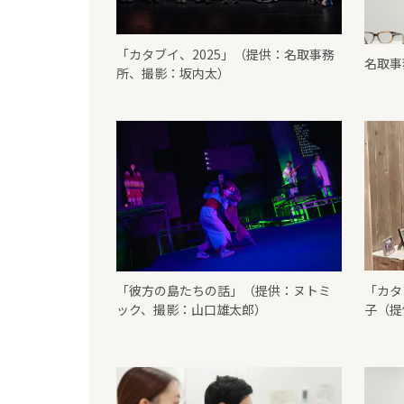
「カタブイ、2025」（提供：名取事務
名取事
所、撮影：坂内太）
「彼方の島たちの話」（提供：ヌトミ
「カタ
ック、撮影：山口雄太郎）
子（提