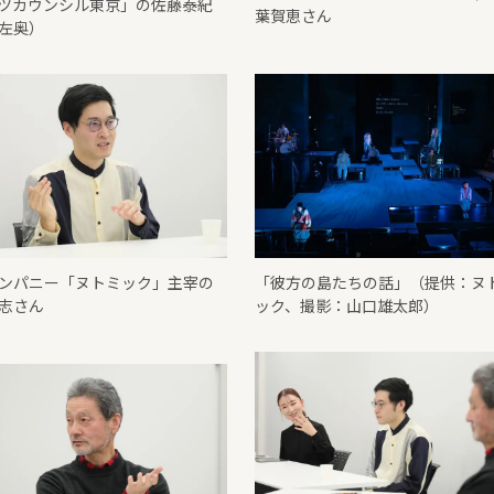
ツカウンシル東京」の佐藤泰紀
葉賀恵さん
左奥）
ンパニー「ヌトミック」主宰の
「彼方の島たちの話」（提供：ヌ
志さん
ック、撮影：山口雄太郎）