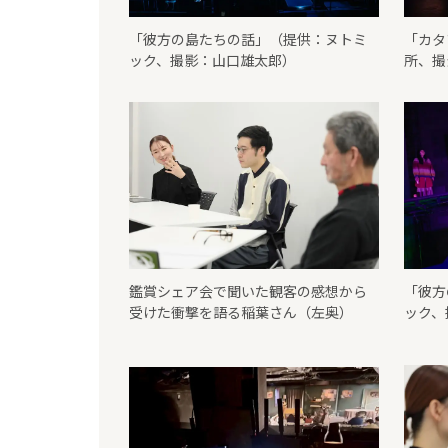
「彼方の島たちの話」（提供：ヌトミ
「カタ
ック、撮影：山口雄太郎）
所、撮
鑑賞シェア会で聞いた観客の感想から
「彼方
受けた衝撃を語る稲葉さん（左奥）
ック、