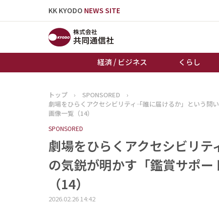
KK KYODO
NEWS SITE
経済 / ビジネス
くらし
トップ
›
SPONSORED
›
トップページ
劇場をひらくアクセシビリティ――「誰に届けるか」という問
お知らせ
画像一覧（14）
SPONSORED
劇場をひらくアクセシビリティ―
の気鋭が明かす「鑑賞サポート
（14）
2026.02.26 14:42