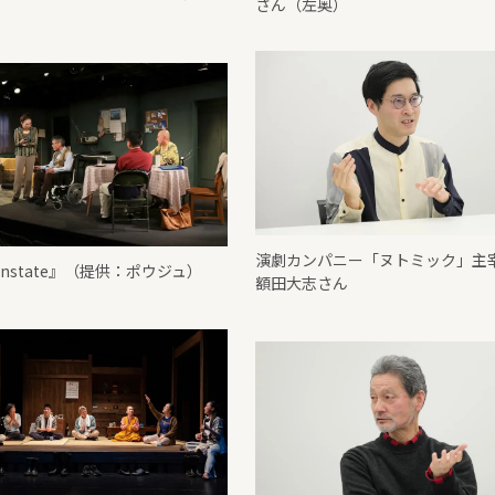
さん（左奥）
演劇カンパニー「ヌトミック」主
wnstate』（提供：ポウジュ）
額田大志さん