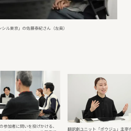
ンシル東京」の佐藤泰紀さん（左奥）
の参加者に問いを投げかける、
翻訳劇ユニット「ポウジュ」主宰