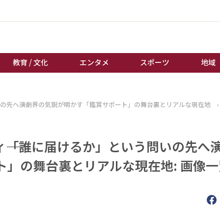
教育 / 文化
エンタメ
スポーツ
地域
経済 / ビジネス
誰もが輝いて働く社会へ
いの先へ――演劇界の気鋭が明かす「鑑賞サポート」の舞台裏とリアルな現在地
›
くらし
天皇杯サッカー
教育 / 文化
オートレース
―「誰に届けるか」という問いの先へ――
エンタメ
競輪
スポーツ
ボートレース
」の舞台裏とリアルな現在地: 画像一
地域
棋王戦
キーパーソン
女流本因坊戦