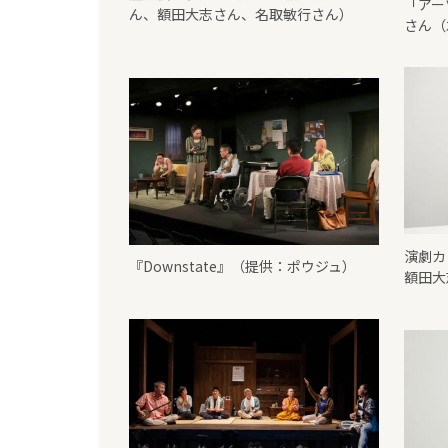
「アー
ん、額田大志さん、名取敏行さん）
さん（
演劇カ
『Downstate』（提供：ポウジュ）
額田大