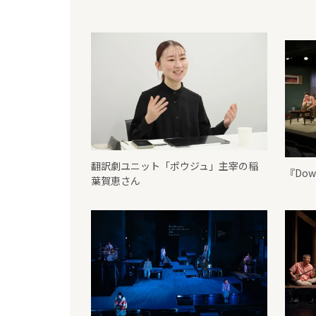
翻訳劇ユニット「ポウジュ」主宰の稲
『Do
葉賀恵さん