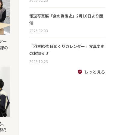
2026.02.25
報道写真展「食の戦後史」2月10日より開
催
2026.02.03
アー
「羽生結弦 日めくりカレンダー」写真変更
成課の
のお知らせ
2025.10.23
もっと見る
る、
泰紀