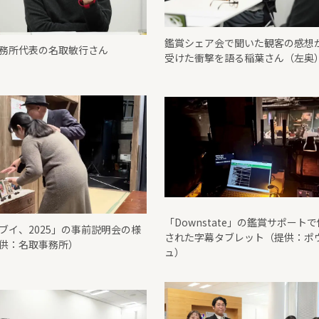
鑑賞シェア会で聞いた観客の感想
務所代表の名取敏行さん
受けた衝撃を語る稲葉さん（左奥
「Downstate」の鑑賞サポート
ブイ、2025」の事前説明会の様
された字幕タブレット（提供：ポ
供：名取事務所）
ュ）