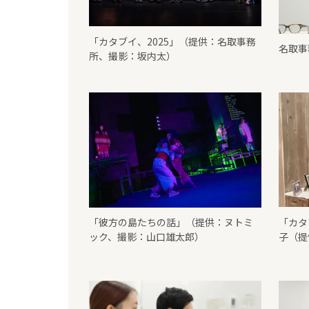
「カタブイ、2025」（提供：名取事務
名取事
所、撮影：坂内太）
「彼方の島たちの話」（提供：ヌトミ
「カタ
ック、撮影：山口雄太郎）
子（提