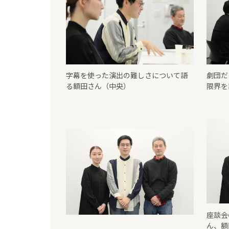
字幕を使った演出の難しさについて語
劇団だ
る額田さん（中央）
限界を
座談会
ん、額