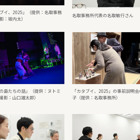
ブイ、2025」（提供：名取事務
名取事務所代表の名取敏行さん
影：坂内太）
の島たちの話」（提供：ヌトミ
「カタブイ、2025」の事前説明会
撮影：山口雄太郎）
子（提供：名取事務所）