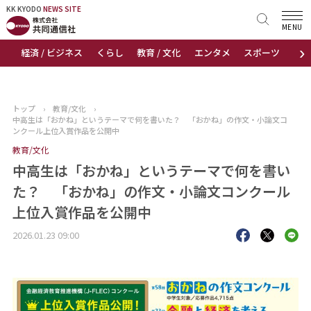
KK KYODO
KK KYODO
NEWS SITE
NEWS SITE
MENU
›
経済 / ビジネス
くらし
教育 / 文化
エンタメ
スポーツ
地
トップページ
お知らせ
トップ
›
教育/文化
›
中高生は「おかね」というテーマで何を書いた？ 「おかね」の作文・小論文コ
ニュース
ンクール上位入賞作品を公開中
教育/文化
おすすめコンテンツ
中高生は「おかね」というテーマで何を書い
た？ 「おかね」の作文・小論文コンクール
出版物
上位入賞作品を公開中
会社概要
2026.01.23 09:00