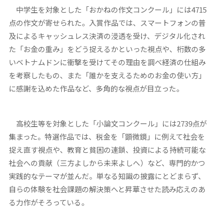
中学生を対象とした「おかねの作文コンクール」には4715
点の作文が寄せられた。入賞作品では、スマートフォンの普
及によるキャッシュレス決済の浸透を受け、デジタル化され
た「お金の重み」をどう捉えるかといった視点や、桁数の多
いベトナムドンに衝撃を受けてその理由を調べ経済の仕組み
を考察したもの、また「誰かを支えるためのお金の使い方」
に感謝を込めた作品など、多角的な視点が目立った。
高校生等を対象とした「小論文コンクール」には2739点が
集まった。特選作品では、税金を「顕微鏡」に例えて社会を
捉え直す視点や、教育と貧困の連鎖、投資による持続可能な
社会への貢献（三方よしから未来よしへ）など、専門的かつ
実践的なテーマが並んだ。単なる知識の披露にとどまらず、
自らの体験を社会課題の解決策へと昇華させた読み応えのあ
る力作がそろっている。