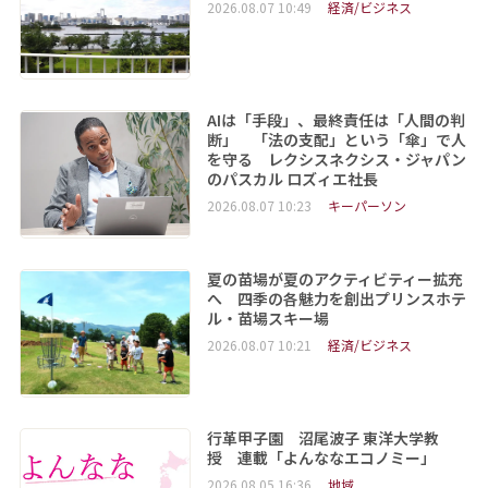
2026.08.07 10:49
経済/ビジネス
AIは「手段」、最終責任は「人間の判
断」 「法の支配」という「傘」で人
を守る レクシスネクシス・ジャパン
のパスカル ロズィエ社長
2026.08.07 10:23
キーパーソン
夏の苗場が夏のアクティビティー拡充
へ 四季の各魅力を創出プリンスホテ
ル・苗場スキー場
2026.08.07 10:21
経済/ビジネス
行革甲子園 沼尾波子 東洋大学教
授 連載「よんななエコノミー」
2026.08.05 16:36
地域