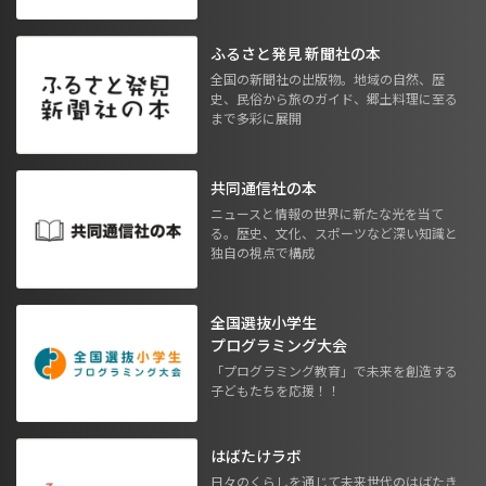
ふるさと発見 新聞社の本
全国の新聞社の出版物。地域の自然、歴
史、民俗から旅のガイド、郷土料理に至る
まで多彩に展開
共同通信社の本
ニュースと情報の世界に新たな光を当て
る。歴史、文化、スポーツなど深い知識と
独自の視点で構成
全国選抜小学生
プログラミング大会
「プログラミング教育」で未来を創造する
子どもたちを応援！！
はばたけラボ
日々のくらしを通じて未来世代のはばたき