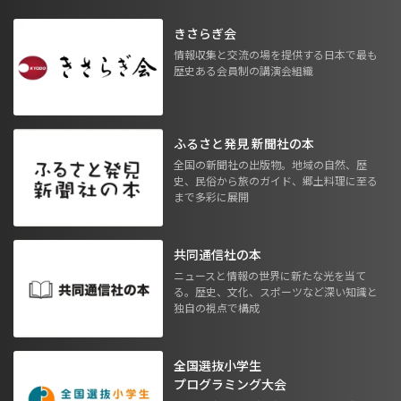
きさらぎ会
情報収集と交流の場を提供する日本で最も
歴史ある会員制の講演会組織
ふるさと発見 新聞社の本
全国の新聞社の出版物。地域の自然、歴
史、民俗から旅のガイド、郷土料理に至る
まで多彩に展開
共同通信社の本
ニュースと情報の世界に新たな光を当て
る。歴史、文化、スポーツなど深い知識と
独自の視点で構成
全国選抜小学生
プログラミング大会