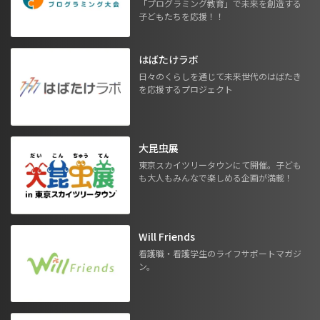
「プログラミング教育」で未来を創造する
子どもたちを応援！！
はばたけラボ
日々のくらしを通じて未来世代のはばたき
を応援するプロジェクト
大昆虫展
東京スカイツリータウンにて開催。子ども
も大人もみんなで楽しめる企画が満載！
Will Friends
看護職・看護学生のライフサポートマガジ
ン。