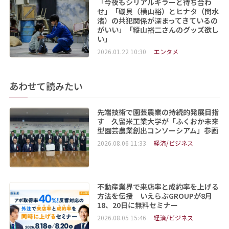
「今夜もシリアルキラーと待ち合わ
せ」「磯貝（横山裕）とヒナタ（関水
渚）の共犯関係が深まってきているの
がいい」「縦山裕二さんのグッズ欲し
い」
2026.01.22 10:30
エンタメ
あわせて読みたい
先端技術で園芸農業の持続的発展目指
す 久留米工業大学が「ふくおか未来
型園芸農業創出コンソーシアム」参画
2026.08.06 11:33
経済/ビジネス
不動産業界で来店率と成約率を上げる
方法を伝授 いえらぶGROUPが8月
18、20日に無料セミナー
2026.08.05 15:46
経済/ビジネス