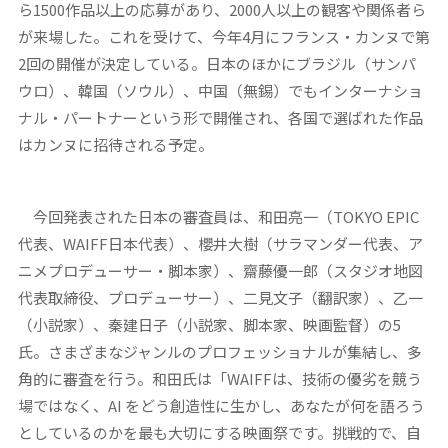
ら1500作品以上の応募があり、2000人以上の観客や関係者ら
が来場した。これを受けて、今年4月にフランス・カンヌで第
2回の開催が決定している。日本のほかにブラジル（サンパ
ウロ）、韓国（ソウル）、中国（無錫）でもインターナショ
ナル・パートナーという形で開催され、各国で選ばれた作品
はカンヌに招待される予定。
今回発表された日本の審査員は、和田亮一（TOKYO EPIC
代表、WAIFF日本代表）、櫻井大樹（サラマンダー代表、ア
ニメプロデューサー・脚本家）、齋藤優一郎（スタジオ地図
代表取締役、プロデューサー）、二見文子（翻訳家）、乙一
（小説家）、秦建日子（小説家、脚本家、映画監督）の5
氏。さまざまなジャンルのプロフェッショナルが集結し、多
角的に審査を行う。和田氏は「WAIFFは、技術の優劣を競う
場ではなく、AI をどう創造性に生かし、あなたが何を語ろう
としているのかを最も大切にする映画祭です。挑戦的で、自