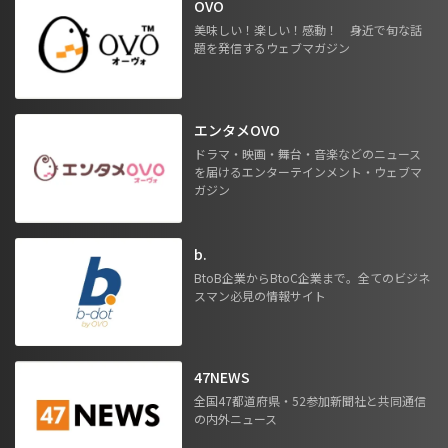
OVO
美味しい！楽しい！感動！ 身近で旬な話
題を発信するウェブマガジン
エンタメOVO
ドラマ・映画・舞台・音楽などのニュース
を届けるエンターテインメント・ウェブマ
ガジン
b.
BtoB企業からBtoC企業まで。全てのビジネ
スマン必見の情報サイト
47NEWS
全国47都道府県・52参加新聞社と共同通信
の内外ニュース