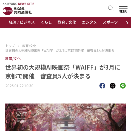
KK KYODO
KK KYODO
NEWS SITE
NEWS SITE
MENU
›
経済 / ビジネス
くらし
教育 / 文化
エンタメ
スポーツ
地
トップページ
お知らせ
トップ
›
教育/文化
›
世界初の大規模AI映画祭「WAIFF」が3月に京都で開催 審査員5人が決まる
ニュース
教育/文化
世界初の大規模AI映画祭「WAIFF」が3月に
おすすめコンテンツ
京都で開催 審査員5人が決まる
出版物
2026.01.22 10:30
会社概要