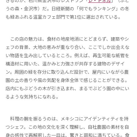
きるのが、石川県金沢市のレストラン「
レ・トネル
」（ぶど
うの森・金沢市）だ。日経新聞の「何でもランキング」の冬
も緑あふれる温室カフェ部門で第1位に選出されている。
この店の魅力は、食材の地産地消にとどまらず、建築やシ
ェフの背景、大地の恵みが重なり合い、ここでしか出会えな
い物語を生み出しているところ。例えば、再生可能な紙管を
構造材に用いた、温かみと力強さが共存する建物のデザイ
ン。周囲の緑を存分に取り込んだ設計で、屋内にいながら農
園の土の香りや風の気配を身体全体で感じることができる。
店内にもぶどうの木が引き込まれ、まるでぶどう園の中にい
るような気持ちになれる。
料理の腕を振るうのは、メキシコにアイデンティティを持
つシェフ。この地の文化を深く理解し、自社農園の素材を自
身の感性で再解釈した一皿は、驚きと調和に満ちている。食