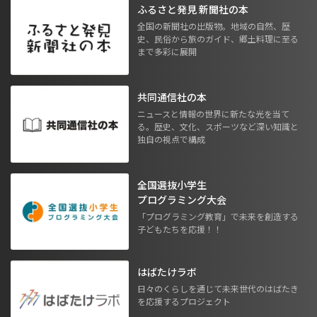
ふるさと発見 新聞社の本
全国の新聞社の出版物。地域の自然、歴
史、民俗から旅のガイド、郷土料理に至る
まで多彩に展開
共同通信社の本
ニュースと情報の世界に新たな光を当て
る。歴史、文化、スポーツなど深い知識と
独自の視点で構成
全国選抜小学生
プログラミング大会
「プログラミング教育」で未来を創造する
子どもたちを応援！！
はばたけラボ
日々のくらしを通じて未来世代のはばたき
を応援するプロジェクト