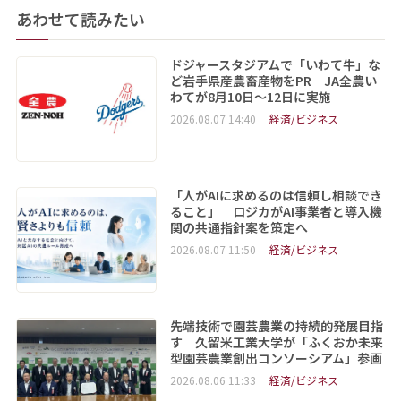
あわせて読みたい
ドジャースタジアムで「いわて牛」な
ど岩手県産農畜産物をPR JA全農い
わてが8月10日～12日に実施
2026.08.07 14:40
経済/ビジネス
「人がAIに求めるのは信頼し相談でき
ること」 ロジカがAI事業者と導入機
関の共通指針案を策定へ
2026.08.07 11:50
経済/ビジネス
先端技術で園芸農業の持続的発展目指
す 久留米工業大学が「ふくおか未来
型園芸農業創出コンソーシアム」参画
2026.08.06 11:33
経済/ビジネス