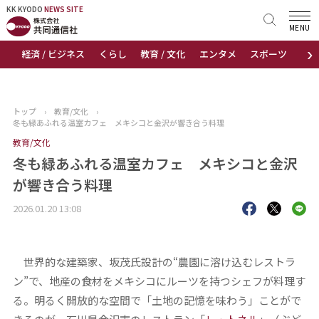
KK KYODO
KK KYODO
NEWS SITE
NEWS SITE
MENU
›
経済 / ビジネス
くらし
教育 / 文化
エンタメ
スポーツ
地
トップページ
お知らせ
トップ
›
教育/文化
›
冬も緑あふれる温室カフェ メキシコと金沢が響き合う料理
ニュース
教育/文化
冬も緑あふれる温室カフェ メキシコと金沢
おすすめコンテンツ
が響き合う料理
出版物
2026.01.20 13:08
会社概要
世界的な建築家、坂茂氏設計の“農園に溶け込むレストラ
ン”で、地産の食材をメキシコにルーツを持つシェフが料理す
る。明るく開放的な空間で「土地の記憶を味わう」ことがで