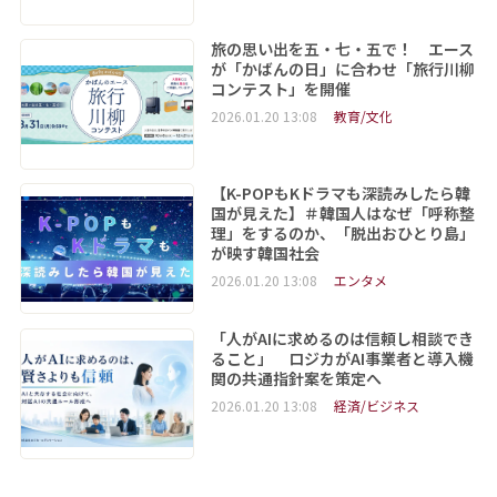
旅の思い出を五・七・五で！ エース
が「かばんの日」に合わせ「旅行川柳
コンテスト」を開催
2026.01.20 13:08
教育/文化
【K-POPもKドラマも深読みしたら韓
国が見えた】＃韓国人はなぜ「呼称整
理」をするのか、「脱出おひとり島」
が映す韓国社会
2026.01.20 13:08
エンタメ
「人がAIに求めるのは信頼し相談でき
ること」 ロジカがAI事業者と導入機
関の共通指針案を策定へ
2026.01.20 13:08
経済/ビジネス