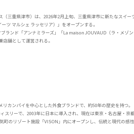
（三重県津市）は、2026年2月上旬、三重県津市に新たなスイー
イムラヤ スイーツ マルシェ ラッセリア）」をオープンする。
ド「アンナミラーズ」「La maison JOUVAUD（ラ・メゾ
兼店舗として運営される。
メリカンパイを中心とした外食ブランドで、約50年の歴史を持つ。「
のパティスリーで、2003年に日本に導入され、現在は東京・名古屋・京
多気町のリゾート施設「VISON」内にオープンし、伝統と現代の感