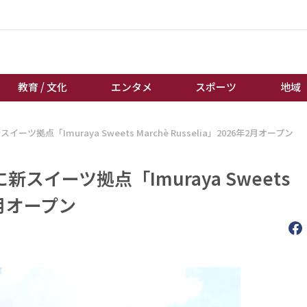
教育 / 文化
エンタメ
スポーツ
地域
拠点「Imuraya Sweets Marchè Russelia」2026年2月オープン
経済 / ビジネス
誰もが輝いて働く社会へ
くらし
天皇杯サッカー
イーツ拠点「Imuraya Sweets
教育 / 文化
オートレース
年2月オープン
エンタメ
競輪
スポーツ
ボートレース
地域
棋王戦
キーパーソン
女流本因坊戦