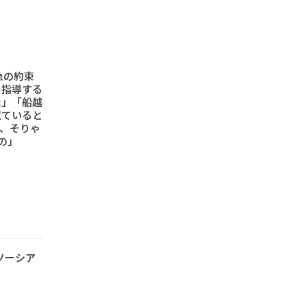
急の約束
を指導する
た」「船越
似ていると
、そりゃ
の」
ソーシア