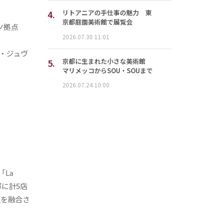
4.
リトアニアの手仕事の魅力 東
京都庭園美術館で展覧会
ツ拠点
2026.07.30 11:01
ン・ジュヴ
5.
京都に生まれた小さな美術館
マリメッコからSOU・SOUまで
2026.07.24 10:00
La
都に計5店
性を融合さ