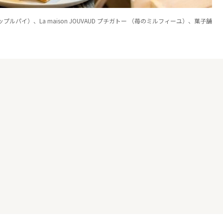
パイ）、La maison JOUVAUD プチガトー （苺のミルフィーユ）、菓子舗