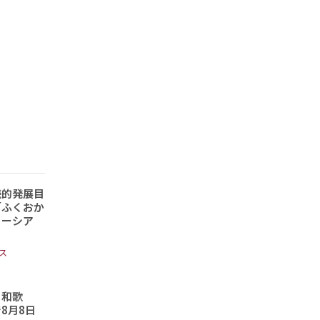
続的発展目
「ふくおか
ソーシア
ス
と和歌
8月8日