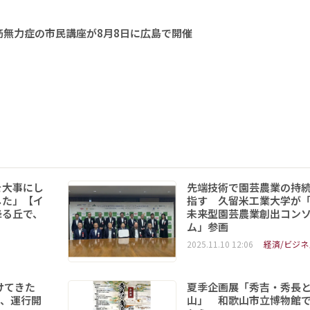
無力症の市民講座が8月8日に広島で開催
を大事にし
先端技術で園芸農業の持
した」【イ
指す 久留米工業大学が
降る丘で、
未来型園芸農業創出コン
ム」参画
2025.11.10 12:06
経済/ビジネ
けてきた
夏季企画展「秀吉・秀長
形、運行開
山」 和歌山市立博物館で