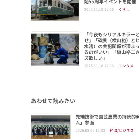
始55周年イベントを開催
2025.11.10 12:06
くらし
「今夜もシリアルキラー
せ」「磯貝（横山裕）と
水渚）の共犯関係が深ま
るのがいい」「縦山裕二
ズ欲しい」
2025.11.10 12:06
エンタメ
あわせて読みたい
先端技術で園芸農業の持続的
ム」参画
2026.08.06 11:33
経済/ビジネス