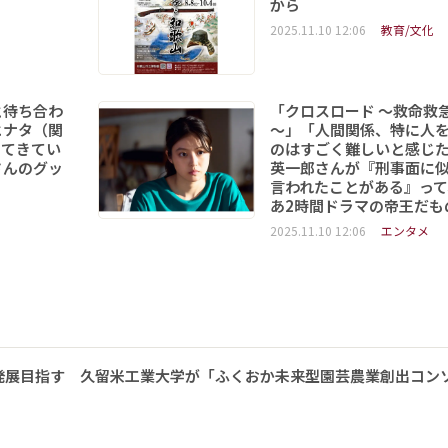
から
2025.11.10 12:06
教育/文化
と待ち合わ
「クロスロード ～救命救
ヒナタ（関
～」「人間関係、特に人
ってきてい
のはすごく難しいと感じ
さんのグッ
英一郎さんが『刑事面に
言われたことがある』って
あ2時間ドラマの帝王だも
2025.11.10 12:06
エンタメ
発展目指す 久留米工業大学が「ふくおか未来型園芸農業創出コン