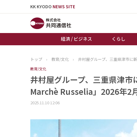
KK KYODO
NEWS SITE
経済 / ビジネス
くらし
トップ
›
教育/文化
›
井村屋グループ、三重県津市に新スイーツ
トップページ
教育/文化
お知らせ
井村屋グループ、三重県津市に新ス
Marchè Russelia」2026
2025.11.10 12:06