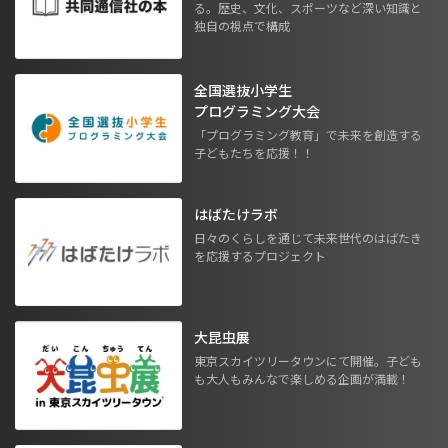
る。歴史、文化、スポーツなど深い知識と
独自の視点で構成
全国選抜小学生
プログラミング大会
「プログラミング教育」で未来を創造する
子どもたちを応援！！
はばたけラボ
日々のくらしを通じて未来世代のはばたき
を応援するプロジェクト
大昆虫展
東京スカイツリータウンにて開催。子ども
も大人もみんなで楽しめる企画が満載！