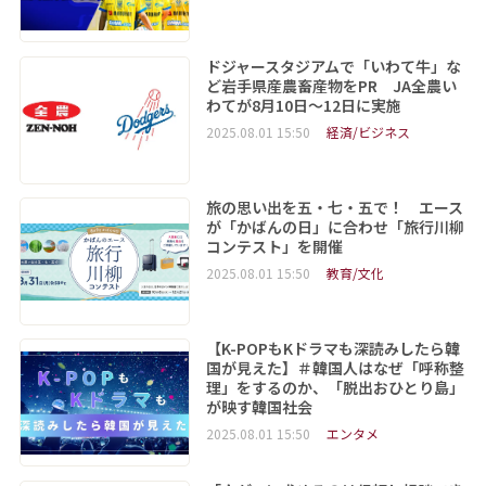
ドジャースタジアムで「いわて牛」な
ど岩手県産農畜産物をPR JA全農い
わてが8月10日～12日に実施
2025.08.01 15:50
経済/ビジネス
旅の思い出を五・七・五で！ エース
が「かばんの日」に合わせ「旅行川柳
コンテスト」を開催
2025.08.01 15:50
教育/文化
【K-POPもKドラマも深読みしたら韓
国が見えた】＃韓国人はなぜ「呼称整
理」をするのか、「脱出おひとり島」
が映す韓国社会
2025.08.01 15:50
エンタメ