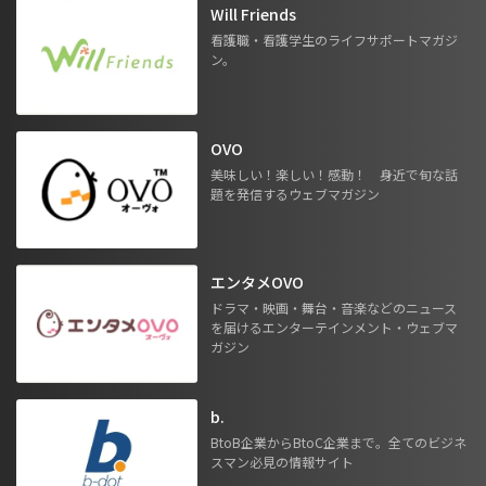
Will Friends
看護職・看護学生のライフサポートマガジ
ン。
OVO
美味しい！楽しい！感動！ 身近で旬な話
題を発信するウェブマガジン
エンタメOVO
ドラマ・映画・舞台・音楽などのニュース
を届けるエンターテインメント・ウェブマ
ガジン
b.
BtoB企業からBtoC企業まで。全てのビジネ
スマン必見の情報サイト