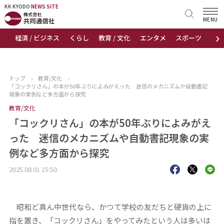
KK KYODO
KK KYODO
NEWS SITE
NEWS SITE
MENU
›
経済 / ビジネス
くらし
教育 / 文化
エンタメ
スポーツ
地
トップページ
お知らせ
トップ
›
教育/文化
›
「コックリさん」の本が50年ぶりによみがえった 迷信のメカニズムや自動書記
ニュース
現象の実例など多方面から探究
教育/文化
おすすめコンテンツ
「コックリさん」の本が50年ぶりによみがえ
った 迷信のメカニズムや自動書記現象の実
出版物
例など多方面から探究
会社概要
2025.08.01 15:50
昭和ど真ん中世代なら、かつて学校の友だちと硬貨の上に
指を置き、「コックリさん」をやってみたという人は多いは