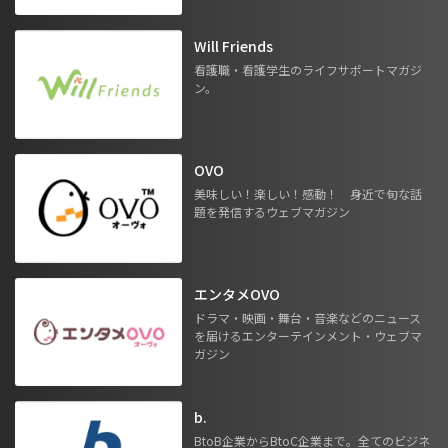
Will Friends
看護職・看護学生のライフサポートマガジ
ン。
OVO
美味しい！楽しい！感動！ 身近で旬な話
題を発信するウェブマガジン
エンタメOVO
ドラマ・映画・舞台・音楽などのニュース
を届けるエンターテインメント・ウェブマ
ガジン
b.
BtoB企業からBtoC企業まで。全てのビジネ