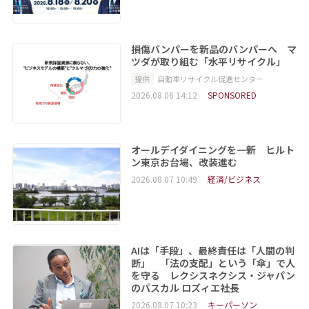
損傷バンパーを新品のバンパーへ マ
ツダが取り組む「水平リサイクル」
提供
自動車リサイクル促進センター
2026.08.06 14:12
SPONSORED
オールデイダイニングを一新 ヒルト
ン東京お台場、改装進む
2026.08.07 10:49
経済/ビジネス
AIは「手段」、最終責任は「人間の判
断」 「法の支配」という「傘」で人
を守る レクシスネクシス・ジャパン
のパスカル ロズィエ社長
2026.08.07 10:23
キーパーソン