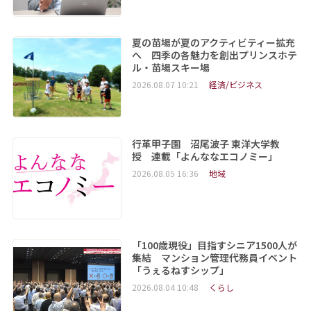
夏の苗場が夏のアクティビティー拡充
へ 四季の各魅力を創出プリンスホテ
ル・苗場スキー場
2026.08.07 10:21
経済/ビジネス
行革甲子園 沼尾波子 東洋大学教
授 連載「よんななエコノミー」
2026.08.05 16:36
地域
「100歳現役」目指すシニア1500人が
集結 マンション管理代務員イベント
「うぇるねすシップ」
2026.08.04 10:48
くらし