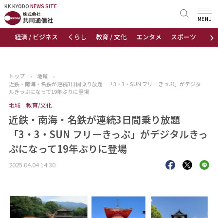
KK KYODO
KK KYODO
NEWS SITE
NEWS SITE
MENU
›
経済 / ビジネス
くらし
教育 / 文化
エンタメ
スポーツ
地
トップページ
お知らせ
トップ
›
地域
›
近鉄・南海・名鉄が連続3日間乗り放題 「3・3・SUN フリーきっぷ」がデジタ
ニュース
ルきっぷになって19年ぶりに登場
地域
教育/文化
おすすめコンテンツ
近鉄・南海・名鉄が連続3日間乗り放題
「3・3・SUN フリーきっぷ」がデジタルきっ
出版物
ぷになって19年ぶりに登場
会社概要
2025.04.04 14:30