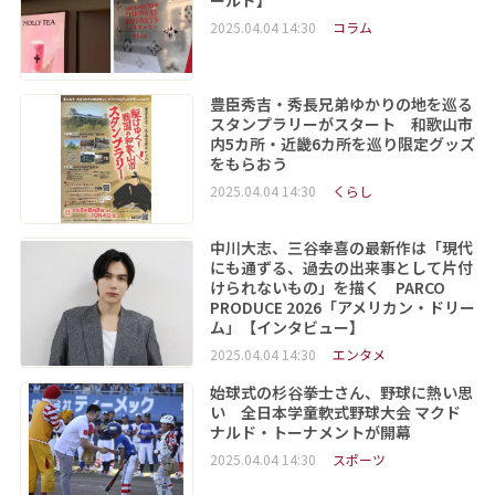
2025.04.04 14:30
コラム
豊臣秀吉・秀長兄弟ゆかりの地を巡る
スタンプラリーがスタート 和歌山市
内5カ所・近畿6カ所を巡り限定グッズ
をもらおう
2025.04.04 14:30
くらし
中川大志、三谷幸喜の最新作は「現代
にも通ずる、過去の出来事として片付
けられないもの」を描く PARCO
PRODUCE 2026「アメリカン・ドリー
ム」【インタビュー】
2025.04.04 14:30
エンタメ
始球式の杉谷拳士さん、野球に熱い思
い 全日本学童軟式野球大会 マクド
ナルド・トーナメントが開幕
2025.04.04 14:30
スポーツ