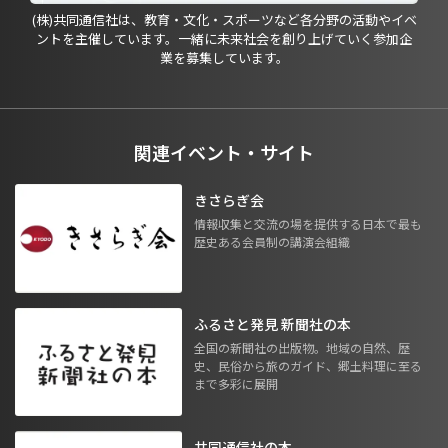
(株)共同通信社は、教育・文化・スポーツなど各分野の活動やイベ
ントを主催しています。一緒に未来社会を創り上げていく参加企
業を募集しています。
関連イベント・サイト
きさらぎ会
情報収集と交流の場を提供する日本で最も
歴史ある会員制の講演会組織
ふるさと発見 新聞社の本
全国の新聞社の出版物。地域の自然、歴
史、民俗から旅のガイド、郷土料理に至る
まで多彩に展開
共同通信社の本