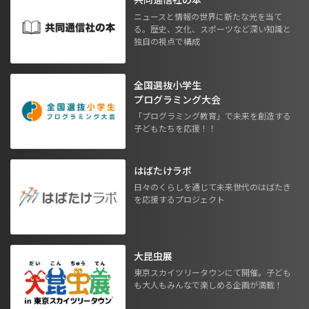
ニュースと情報の世界に新たな光を当て
る。歴史、文化、スポーツなど深い知識と
独自の視点で構成
全国選抜小学生
プログラミング大会
「プログラミング教育」で未来を創造する
子どもたちを応援！！
はばたけラボ
日々のくらしを通じて未来世代のはばたき
を応援するプロジェクト
大昆虫展
東京スカイツリータウンにて開催。子ども
も大人もみんなで楽しめる企画が満載！