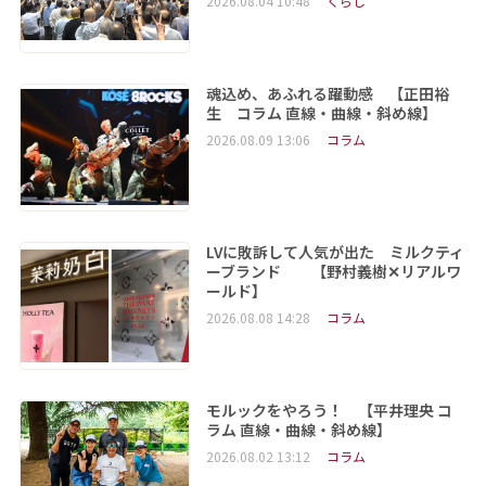
2026.08.04 10:48
くらし
魂込め、あふれる躍動感 【正田裕
生 コラム 直線・曲線・斜め線】
2026.08.09 13:06
コラム
LVに敗訴して人気が出た ミルクティ
ーブランド 【野村義樹✕リアルワ
ールド】
2026.08.08 14:28
コラム
モルックをやろう！ 【平井理央 コ
ラム 直線・曲線・斜め線】
2026.08.02 13:12
コラム