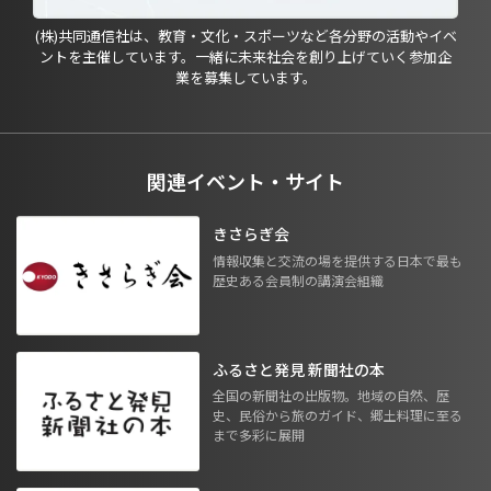
(株)共同通信社は、教育・文化・スポーツなど各分野の活動やイベ
ントを主催しています。一緒に未来社会を創り上げていく参加企
業を募集しています。
関連イベント・サイト
きさらぎ会
情報収集と交流の場を提供する日本で最も
歴史ある会員制の講演会組織
ふるさと発見 新聞社の本
全国の新聞社の出版物。地域の自然、歴
史、民俗から旅のガイド、郷土料理に至る
まで多彩に展開