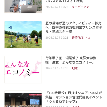
のパスカル ロズィエ社長
2026.08.07 10:23
キーパーソン
夏の苗場が夏のアクティビティー拡充
へ 四季の各魅力を創出プリンスホテ
ル・苗場スキー場
2026.08.07 10:21
経済/ビジネス
行革甲子園 沼尾波子 東洋大学教
授 連載「よんななエコノミー」
2026.08.05 16:36
地域
「100歳現役」目指すシニア1500人が
集結 マンション管理代務員イベント
「うぇるねすシップ」