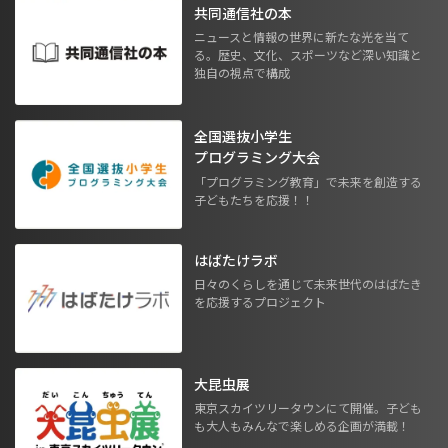
共同通信社の本
ニュースと情報の世界に新たな光を当て
る。歴史、文化、スポーツなど深い知識と
独自の視点で構成
全国選抜小学生
プログラミング大会
「プログラミング教育」で未来を創造する
子どもたちを応援！！
はばたけラボ
日々のくらしを通じて未来世代のはばたき
を応援するプロジェクト
大昆虫展
東京スカイツリータウンにて開催。子ども
も大人もみんなで楽しめる企画が満載！