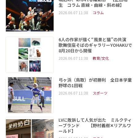
生 コラム 直線・曲線・斜め線】
2026.06.07 11:38
コラム
6人の作家が描く“風景と猫”の共演
歌舞伎座そばのギャラリーYOHAKUで
8月20日から開催
2026.06.07 11:38
教育/文化
弓ヶ浜（鳥取）が初勝利 全日本学童
野球の1回戦
2026.06.07 11:38
スポーツ
LVに敗訴して人気が出た ミルクティ
ーブランド 【野村義樹✕リアルワ
ールド】