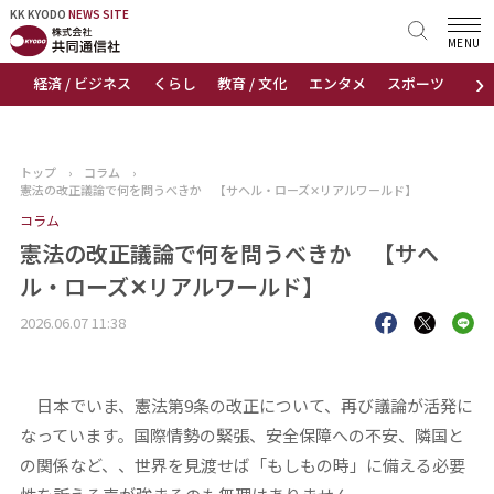
KK KYODO
KK KYODO
NEWS SITE
NEWS SITE
MENU
›
経済 / ビジネス
くらし
教育 / 文化
エンタメ
スポーツ
地
トップページ
お知らせ
トップ
›
コラム
›
憲法の改正議論で何を問うべきか 【サヘル・ローズ✕リアルワールド】
ニュース
コラム
憲法の改正議論で何を問うべきか 【サヘ
おすすめコンテンツ
ル・ローズ✕リアルワールド】
出版物
2026.06.07 11:38
会社概要
日本でいま、憲法第9条の改正について、再び議論が活発に
なっています。国際情勢の緊張、安全保障への不安、隣国と
の関係など、、世界を見渡せば「もしもの時」に備える必要