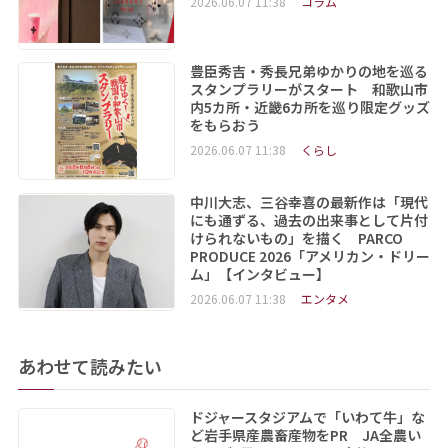
2026.06.07 11:38
コラム
豊臣秀吉・秀長兄弟ゆかりの地を巡る
スタンプラリーがスタート 和歌山市
内5カ所・近畿6カ所を巡り限定グッズ
をもらおう
2026.06.07 11:38
くらし
中川大志、三谷幸喜の最新作は「現代
にも通ずる、過去の出来事として片付
けられないもの」を描く PARCO
PRODUCE 2026「アメリカン・ドリー
ム」【インタビュー】
2026.06.07 11:38
エンタメ
あわせて読みたい
ドジャースタジアムで「いわて牛」な
ど岩手県産農畜産物をPR JA全農い