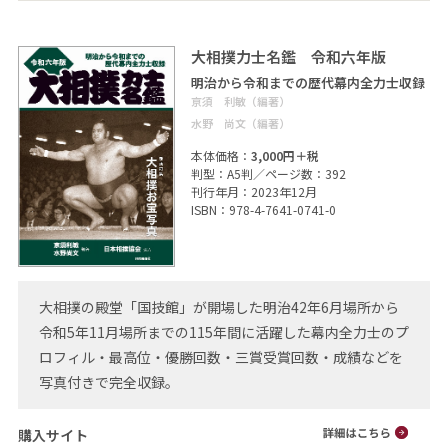
大相撲力士名鑑 令和六年版
明治から令和までの歴代幕内全力士収録
亰須 利敏（編著）
水野 尚文（編著）
本体価格：
3,000円＋税
判型：A5判／ページ数：392
刊行年月：2023年12月
ISBN：978-4-7641-0741-0
大相撲の殿堂「国技館」が開場した明治42年6月場所から
令和5年11月場所までの115年間に活躍した幕内全力士のプ
ロフィル・最高位・優勝回数・三賞受賞回数・成績などを
写真付きで完全収録。
購入サイト