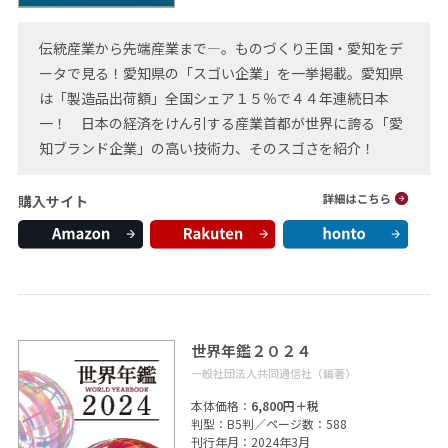
伝統産業から先端産業まで―。ものづくり王国・愛知をデ
ータで見る！愛知県の「スゴい企業」を一挙掲載。愛知県
は「製造品出荷額」全国シェア１５％で４４年連続日本
一！ 日本の経済をけん引する産業首都が世界に誇る「愛
知ブランド企業」の高い技術力、そのスゴさを紹介！
購入サイト
世界年鑑２０２４
一般社団法人共同通信社（編著）
本体価格：
6,800円＋税
判型：B5判／ページ数：588
刊行年月：2024年3月