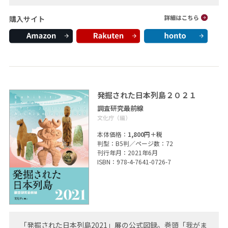
購入サイト
発掘された日本列島２０２１
調査研究最前線
文化庁（編）
本体価格：
1,800円＋税
判型：B5判／ページ数：72
刊行年月：2021年6月
ISBN：978-4-7641-0726-7
「発掘された日本列島2021」展の公式図録。巻頭「我がま