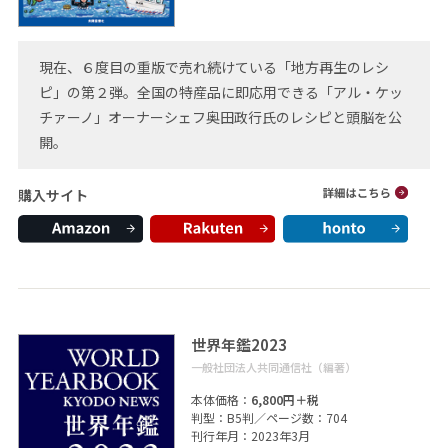
現在、６度目の重版で売れ続けている「地方再生のレシ
ピ」の第２弾。全国の特産品に即応用できる「アル・ケッ
チァーノ」オーナーシェフ奥田政行氏のレシピと頭脳を公
開。
購入サイト
世界年鑑2023
一般社団法人共同通信社（編著）
本体価格：
6,800円＋税
判型：B5判／ページ数：704
刊行年月：2023年3月