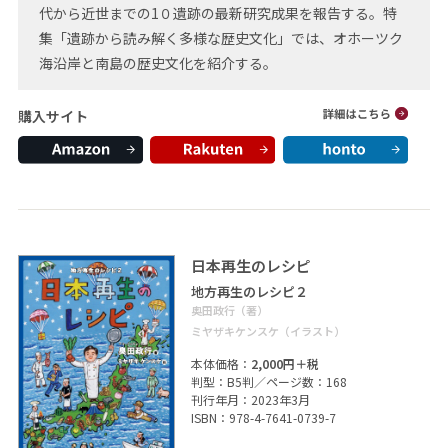
代から近世までの1０遺跡の最新研究成果を報告する。特
集「遺跡から読み解く多様な歴史文化」では、オホーツク
海沿岸と南島の歴史文化を紹介する。
購入サイト
日本再生のレシピ
地方再生のレシピ２
奥田政行（著）
ミヤザキケンスケ（イラスト）
本体価格：
2,000円＋税
判型：B5判／ページ数：168
刊行年月：2023年3月
ISBN：978-4-7641-0739-7