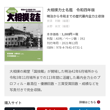
大相撲力士名鑑 令和四年版
明治から令和までの歴代幕内全力士収録
亰須 利敏（編著）
水野 尚文（編著）
本体価格：
3,000円＋税
判型：A5判／ページ数：392
刊行年月：2021年12月
ISBN：978-4-7641-0731-1
大相撲の殿堂「国技館」が開場した明治42年6月場所から
令和3年11月場所までの113年間に活躍した幕内全力士のプ
ロフィル・最高位・優勝回数・三賞受賞回数・成績などを
写真付きで完全収録。
購入サイト