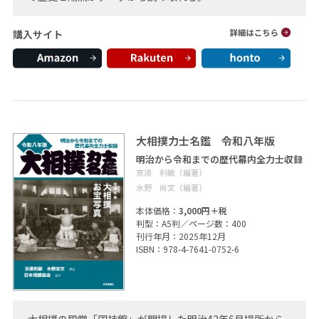
購入サイト
大相撲力士名鑑 令和八年版
明治から令和までの歴代幕内全力士収録
亰須 利敏（編著）
水野 尚文（編著）
本体価格：
3,000円＋税
判型：A5判／ページ数：400
刊行年月：2025年12月
ISBN：978-4-7641-0752-6
大相撲の殿堂「国技館」が開場した明治42年6月場所から