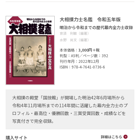
大相撲力士名鑑 令和五年版
明治から令和までの歴代幕内全力士収録
亰須 利敏（編著）
水野 尚文（編著）
本体価格：
3,000円＋税
判型：A5判／ページ数：392
刊行年月：2022年12月
ISBN：978-4-7641-0736-6
大相撲の殿堂「国技館」が開場した明治42年6月場所から
令和4年11月場所までの114年間に活躍した幕内全力士のプ
ロフィル・最高位・優勝回数・三賞受賞回数・成績などを
写真付きで完全収録。
購入サイト