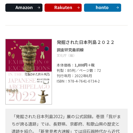
発掘された日本列島２０２２
調査研究最前線
文化庁（編）
本体価格：
1,800円＋税
判型：B5判／ページ数：72
刊行年月：2022年6月
ISBN：978-4-7641-0734-2
「発掘された日本列島2022」展の公式図録。巻頭「我がま
ちが誇る遺跡」では、長野県、京都府、和歌山県の歴史と
遺跡を紹介。「新発見考古速報」では旧石器時代から近代