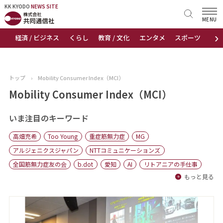
KK KYODO
KK KYODO
NEWS SITE
NEWS SITE
MENU
›
経済 / ビジネス
くらし
教育 / 文化
エンタメ
スポーツ
地
トップページ
お知らせ
トップ
›
Mobility Consumer Index（MCI）
ニュース
Mobility Consumer Index（MCI）
おすすめコンテンツ
いま注目のキーワード
高畑充希
Too Young
重症筋無力症
MG
出版物
アルジェニクスジャパン
NTTコミュニケーションズ
全国筋無力症友の会
b.dot
愛知
AI
リトアニアの手仕事
会社概要
もっと見る