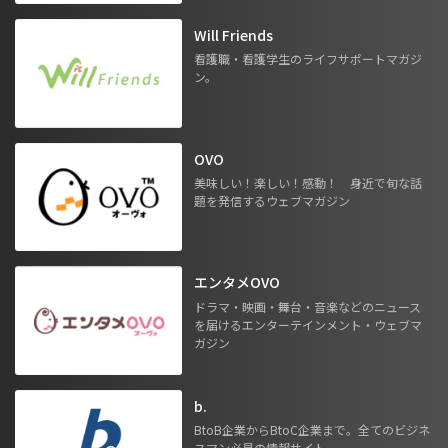
Will Friends
看護職・看護学生のライフサポートマガジ
ン。
OVO
美味しい！楽しい！感動！ 身近で旬な話
題を発信するウェブマガジン
エンタメOVO
ドラマ・映画・舞台・音楽などのニュース
を届けるエンターテインメント・ウェブマ
ガジン
b.
BtoB企業からBtoC企業まで。全てのビジネ
スマン必見の情報サイト