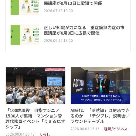
民講座が9月12日に愛知で開催
2026.07.13 13:00
正しい知識が力になる 重症筋無力症の市
民講座が8月8日に広島で開催
2026.06.15 13:00
「100歳現役」目指すシニア
AI時代、「暗黙知」は継承でき
1500人が集結 マンション管
るのか 「デジブレ」説明会／
理代務員イベント「うぇるねす
ラウンドテーブル
シップ」
2026.08.03 15:15
経済/ビジネス
2026.08.04 10:48
くらし