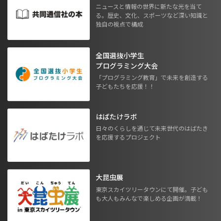
ニュースと情報の世界に新たな光を当て
る。歴史、文化、スポーツなど深い知識と
独自の視点で構成
全国選抜小学生
プログラミング大会
「プログラミング教育」で未来を創造する
子どもたちを応援！！
はばたけラボ
日々のくらしを通じて未来世代のはばたき
を応援するプロジェクト
大昆虫展
東京スカイツリータウンにて開催。子ども
も大人もみんなで楽しめる企画が満載！