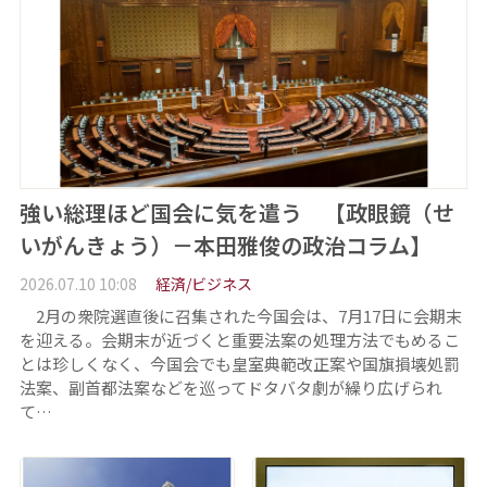
強い総理ほど国会に気を遣う 【政眼鏡（せ
いがんきょう）－本田雅俊の政治コラム】
2026.07.10 10:08
経済/ビジネス
2月の衆院選直後に召集された今国会は、7月17日に会期末
を迎える。会期末が近づくと重要法案の処理方法でもめるこ
とは珍しくなく、今国会でも皇室典範改正案や国旗損壊処罰
法案、副首都法案などを巡ってドタバタ劇が繰り広げられ
て…