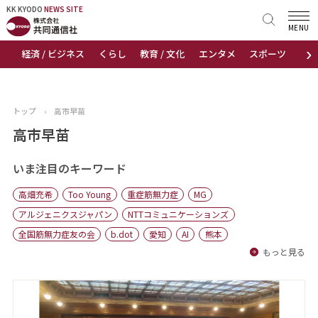
KK KYODO
KK KYODO
NEWS SITE
NEWS SITE
MENU
›
経済 / ビジネス
くらし
教育 / 文化
エンタメ
スポーツ
地
トップページ
お知らせ
トップ
›
高市早苗
ニュース
高市早苗
おすすめコンテンツ
いま注目のキーワード
高畑充希
Too Young
重症筋無力症
MG
出版物
アルジェニクスジャパン
NTTコミュニケーションズ
全国筋無力症友の会
b.dot
愛知
AI
熊本
会社概要
もっと見る