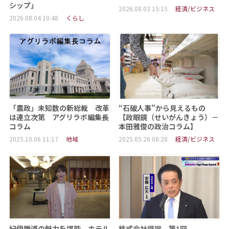
シップ」
2026.08.03 15:15
経済/ビジネス
2026.08.04 10:48
くらし
「農政」未知数の新総裁 改革
“石破人事”から見えるもの
は連立次第 アグリラボ編集長
【政眼鏡（せいがんきょう）－
コラム
本田雅俊の政治コラム】
2025.10.06 11:17
地域
2025.05.26 08:28
経済/ビジネス
紀伊勝浦の魅力を堪能 ホテル
株式会社識学 第1回