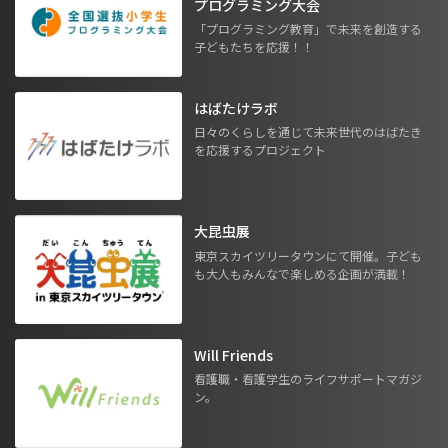
プログラミング大会
「プログラミング教育」で未来を創造する
子どもたちを応援！！
はばたけラボ
日々のくらしを通じて未来世代のはばたき
を応援するプロジェクト
大昆虫展
東京スカイツリータウンにて開催。子ども
も大人もみんなで楽しめる企画が満載！
Will Friends
看護職・看護学生のライフサポートマガジ
ン。