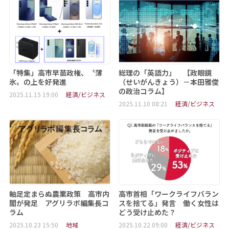
「特集」高市早苗政権、〝薄
総理の「英語力」 【政眼鏡
氷〟の上を好発進
（せいがんきょう）－本田雅俊
の政治コラム】
2025.11.15 19:00
経済/ビジネス
2025.11.10 08:21
経済/ビジネス
軸足定まらぬ農業政策 高市内
高市首相「ワークライフバラン
閣が発足 アグリラボ編集長コ
スを捨てる」発言 働く女性は
ラム
どう受け止めた？
2025.10.23 15:50
地域
2025.10.22 09:00
経済/ビジネス