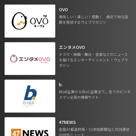
OVO
美味しい！楽しい！感動！ 身近で旬な話
題を発信するウェブマガジン
エンタメOVO
ドラマ・映画・舞台・音楽などのニュース
を届けるエンターテインメント・ウェブマ
ガジン
b.
BtoB企業からBtoC企業まで。全てのビジネ
スマン必見の情報サイト
47NEWS
全国47都道府県・52参加新聞社と共同通信
の内外ニュース