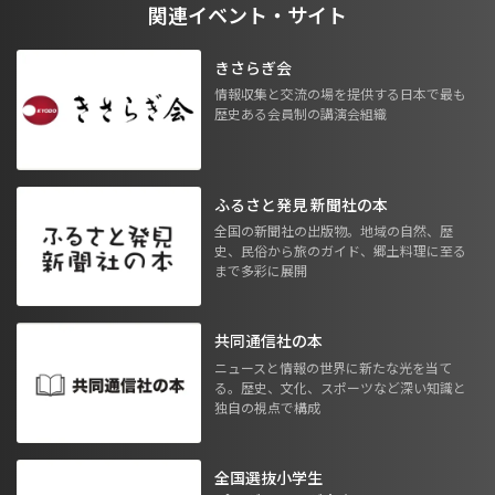
関連イベント・サイト
きさらぎ会
情報収集と交流の場を提供する日本で最も
歴史ある会員制の講演会組織
ふるさと発見 新聞社の本
全国の新聞社の出版物。地域の自然、歴
史、民俗から旅のガイド、郷土料理に至る
まで多彩に展開
共同通信社の本
ニュースと情報の世界に新たな光を当て
る。歴史、文化、スポーツなど深い知識と
独自の視点で構成
全国選抜小学生