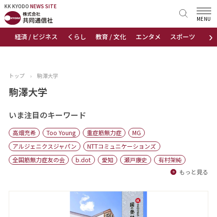
KK KYODO
KK KYODO
NEWS SITE
NEWS SITE
MENU
›
経済 / ビジネス
くらし
教育 / 文化
エンタメ
スポーツ
地
トップページ
お知らせ
トップ
›
駒澤大学
ニュース
駒澤大学
おすすめコンテンツ
いま注目のキーワード
高畑充希
Too Young
重症筋無力症
MG
出版物
アルジェニクスジャパン
NTTコミュニケーションズ
全国筋無力症友の会
b.dot
愛知
瀬戸康史
有村架純
会社概要
もっと見る