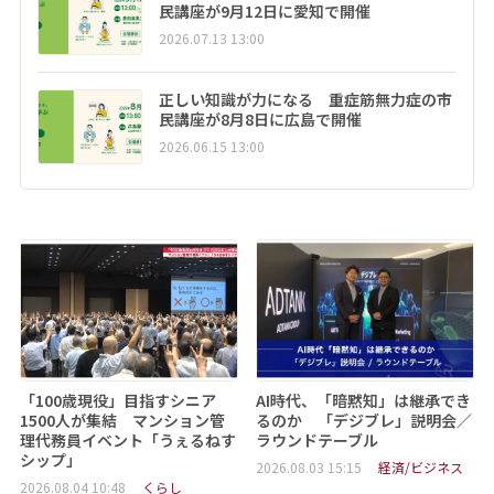
民講座が9月12日に愛知で開催
2026.07.13 13:00
正しい知識が力になる 重症筋無力症の市
民講座が8月8日に広島で開催
2026.06.15 13:00
「100歳現役」目指すシニア
AI時代、「暗黙知」は継承でき
1500人が集結 マンション管
るのか 「デジブレ」説明会／
理代務員イベント「うぇるねす
ラウンドテーブル
シップ」
2026.08.03 15:15
経済/ビジネス
2026.08.04 10:48
くらし