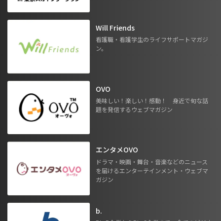
Will Friends
看護職・看護学生のライフサポートマガジ
ン。
OVO
美味しい！楽しい！感動！ 身近で旬な話
題を発信するウェブマガジン
エンタメOVO
ドラマ・映画・舞台・音楽などのニュース
を届けるエンターテインメント・ウェブマ
ガジン
b.