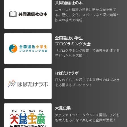
共同通信社の本
ニュースと情報の世界に新たな光を当て
る。歴史、文化、スポーツなど深い知識と
独自の視点で構成
全国選抜小学生
プログラミング大会
「プログラミング教育」で未来を創造する
子どもたちを応援！！
はばたけラボ
日々のくらしを通じて未来世代のはばたき
を応援するプロジェクト
大昆虫展
東京スカイツリータウンにて開催。子ども
も大人もみんなで楽しめる企画が満載！