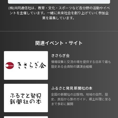
(株)共同通信社は、教育・文化・スポーツなど各分野の活動やイベ
ントを主催しています。一緒に未来社会を創り上げていく参加企
業を募集しています。
関連イベント・サイト
きさらぎ会
情報収集と交流の場を提供する日本で最も
歴史ある会員制の講演会組織
ふるさと発見 新聞社の本
全国の新聞社の出版物。地域の自然、歴
史、民俗から旅のガイド、郷土料理に至る
まで多彩に展開