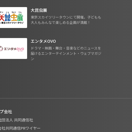
大昆虫展
東京スカイツリータウンにて開催。子どもも
大人もみんなで楽しめる企画が満載！
エンタメOVO
ドラマ・映画・舞台・音楽などのニュースを
届けるエンターテインメント・ウェブマガジ
ン
プ会社
般社団法人 共同通信社
式会社共同通信PRワイヤー