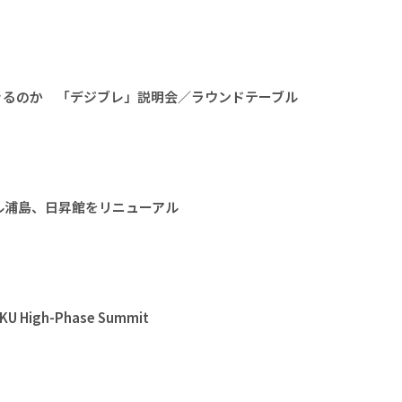
きるのか 「デジブレ」説明会／ラウンドテーブル
ル浦島、日昇館をリニューアル
High-Phase Summit