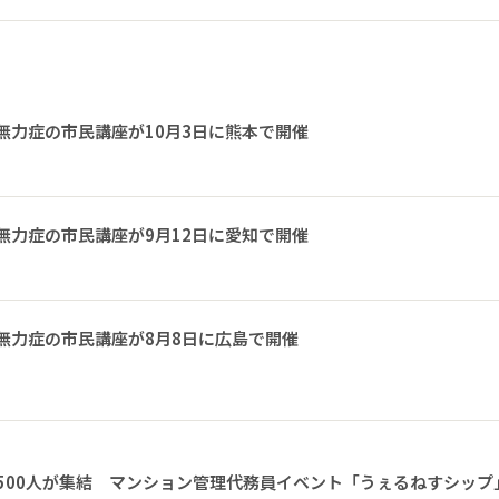
無力症の市民講座が10月3日に熊本で開催
無力症の市民講座が9月12日に愛知で開催
無力症の市民講座が8月8日に広島で開催
1500人が集結 マンション管理代務員イベント「うぇるねすシップ