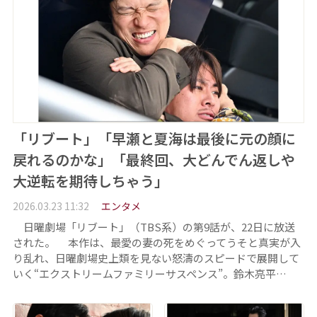
「リブート」「早瀬と夏海は最後に元の顔に
戻れるのかな」「最終回、大どんでん返しや
大逆転を期待しちゃう」
2026.03.23 11:32
エンタメ
日曜劇場「リブート」（TBS系）の第9話が、22日に放送
された。 本作は、最愛の妻の死をめぐってうそと真実が入
り乱れ、日曜劇場史上類を見ない怒濤のスピードで展開して
いく“エクストリームファミリーサスペンス”。鈴木亮平…