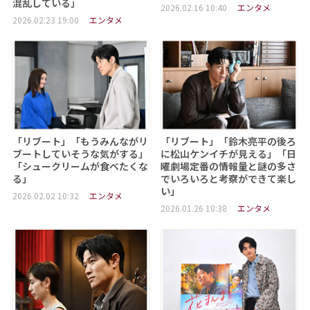
混乱している」
2026.02.16 10:40
エンタメ
2026.02.23 19:00
エンタメ
「リブート」「もうみんながリ
「リブート」「鈴木亮平の後ろ
ブートしていそうな気がする」
に松山ケンイチが見える」「日
「シュークリームが食べたくな
曜劇場定番の情報量と謎の多さ
る」
でいろいろと考察ができて楽し
い」
2026.02.02 10:32
エンタメ
2026.01.26 10:38
エンタメ