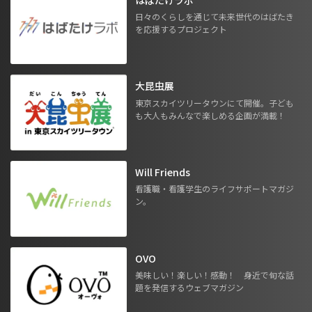
日々のくらしを通じて未来世代のはばたき
を応援するプロジェクト
大昆虫展
東京スカイツリータウンにて開催。子ども
も大人もみんなで楽しめる企画が満載！
Will Friends
看護職・看護学生のライフサポートマガジ
ン。
OVO
美味しい！楽しい！感動！ 身近で旬な話
題を発信するウェブマガジン