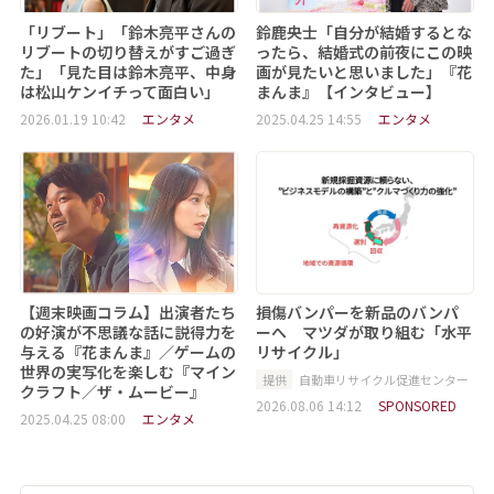
「リブート」「鈴木亮平さんの
鈴鹿央士「自分が結婚するとな
リブートの切り替えがすご過ぎ
ったら、結婚式の前夜にこの映
た」「見た目は鈴木亮平、中身
画が見たいと思いました」『花
は松山ケンイチって面白い」
まんま』【インタビュー】
2026.01.19 10:42
エンタメ
2025.04.25 14:55
エンタメ
【週末映画コラム】出演者たち
損傷バンパーを新品のバンパ
の好演が不思議な話に説得力を
ーへ マツダが取り組む「水平
与える『花まんま』／ゲームの
リサイクル」
世界の実写化を楽しむ『マイン
提供
自動車リサイクル促進センター
クラフト／ザ・ムービー』
2026.08.06 14:12
SPONSORED
2025.04.25 08:00
エンタメ