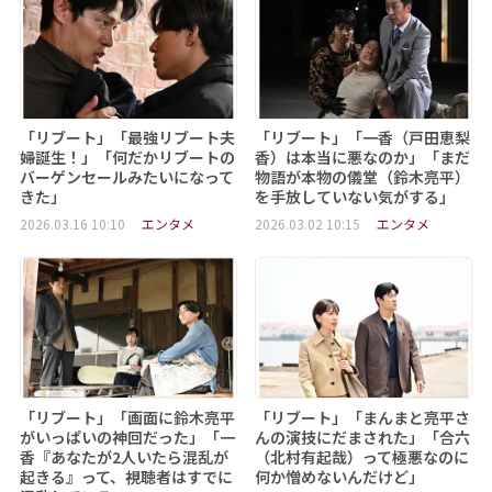
「リブート」「最強リブート夫
「リブート」「一香（戸田恵梨
婦誕生！」「何だかリブートの
香）は本当に悪なのか」「まだ
バーゲンセールみたいになって
物語が本物の儀堂（鈴木亮平）
きた」
を手放していない気がする」
2026.03.16 10:10
エンタメ
2026.03.02 10:15
エンタメ
「リブート」「画面に鈴木亮平
「リブート」「まんまと亮平さ
がいっぱいの神回だった」「一
んの演技にだまされた」「合六
香『あなたが2人いたら混乱が
（北村有起哉）って極悪なのに
起きる』って、視聴者はすでに
何か憎めないんだけど」