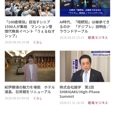
「100歳現役」目指すシニア
AI時代、「暗黙知」は継承でき
1500人が集結 マンション管
るのか 「デジブレ」説明会／
理代務員イベント「うぇるねす
ラウンドテーブル
シップ」
2026.08.03 15:15
経済/ビジネス
2026.08.04 10:48
くらし
紀伊勝浦の魅力を堪能 ホテル
株式会社識学 第1回
浦島、日昇館をリニューアル
SHIKIGAKU High-Phase
Summit
2026.08.03 09:41
くらし
2026.07.31 16:56
経済/ビジネス