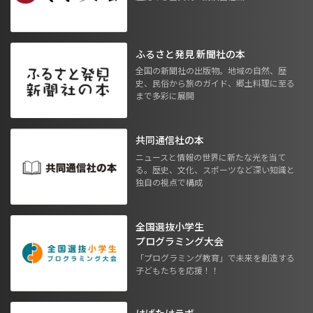
ふるさと発見 新聞社の本
全国の新聞社の出版物。地域の自然、歴
史、民俗から旅のガイド、郷土料理に至る
まで多彩に展開
共同通信社の本
ニュースと情報の世界に新たな光を当て
る。歴史、文化、スポーツなど深い知識と
独自の視点で構成
全国選抜小学生
プログラミング大会
「プログラミング教育」で未来を創造する
子どもたちを応援！！
はばたけラボ