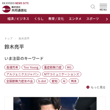
KK KYODO
KK KYODO
NEWS SITE
NEWS SITE
MENU
›
経済 / ビジネス
くらし
教育 / 文化
エンタメ
スポーツ
地
トップページ
お知らせ
トップ
›
鈴木亮平
ニュース
鈴木亮平
おすすめコンテンツ
いま注目のキーワード
高畑充希
Too Young
重症筋無力症
MG
出版物
アルジェニクスジャパン
NTTコミュニケーションズ
全国筋無力症友の会
b.dot
愛知
AI
熊本
会社概要
もっと見る