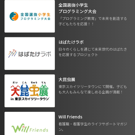
全国選抜小学生
プログラミング大会
「プログラミング教育」で未来を創造する
子どもたちを応援！！
はばたけラボ
日々のくらしを通じて未来世代のはばたき
を応援するプロジェクト
大昆虫展
東京スカイツリータウンにて開催。子ども
も大人もみんなで楽しめる企画が満載！
Will Friends
看護職・看護学生のライフサポートマガジ
ン。