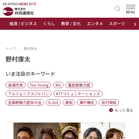
KK KYODO
KK KYODO
NEWS SITE
NEWS SITE
MENU
›
経済 / ビジネス
くらし
教育 / 文化
エンタメ
スポーツ
地
トップページ
お知らせ
トップ
›
野村康太
ニュース
野村康太
おすすめコンテンツ
いま注目のキーワード
高畑充希
Too Young
MG
重症筋無力症
出版物
アルジェニクスジャパン
NTTコミュニケーションズ
全国筋無力症友の会
b.dot
愛知
瀬戸康史
有村架純
会社概要
もっと見る