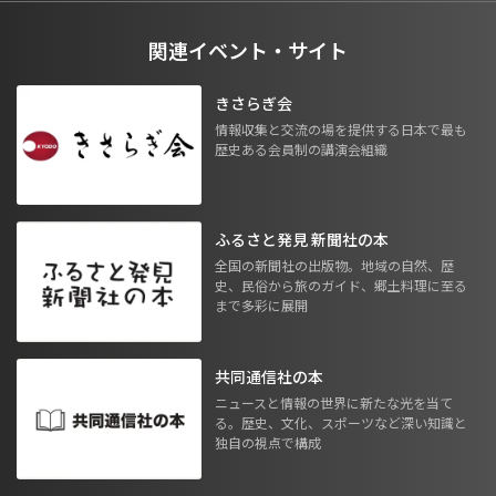
関連イベント・サイト
きさらぎ会
情報収集と交流の場を提供する日本で最も
歴史ある会員制の講演会組織
ふるさと発見 新聞社の本
全国の新聞社の出版物。地域の自然、歴
史、民俗から旅のガイド、郷土料理に至る
まで多彩に展開
共同通信社の本
ニュースと情報の世界に新たな光を当て
る。歴史、文化、スポーツなど深い知識と
独自の視点で構成